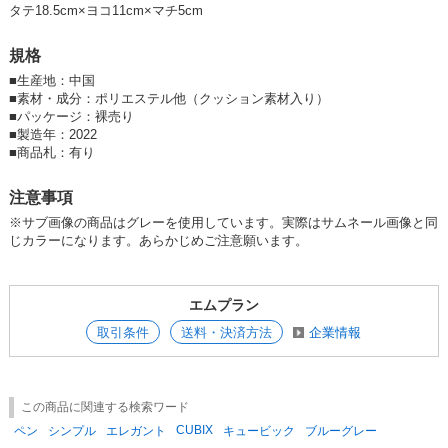
タテ18.5cm×ヨコ11cm×マチ5cm
就職活動や資格試験などで様々な文具小物の持ち歩きでも活躍します。
規格
■
生産地：中国
※どの外装色の裏地もカラーは共通ブラックになります
■
素材・成分：ポリエステル他（クッション素材入り）
■
パッケージ：裸売り
※ペンケース ボックス・タテ エレガントのカラーは、
ネイビー
・
ベー
■
製造年：2022
ジュ
・
グレー
・
ブルーグレー
の全4色です
■
商品札：有り
注意事項
【入学】【新学期】
※サブ画像の商品はグレーを使用しています。実際はサムネール画像と同
じカラーになります。あらかじめご注意願います。
エムプラン
取引条件
送料・決済方法
企業情報
この商品に関連する検索ワード
CUBIX
ペン
シンプル
エレガント
キュービック
ブルーグレー