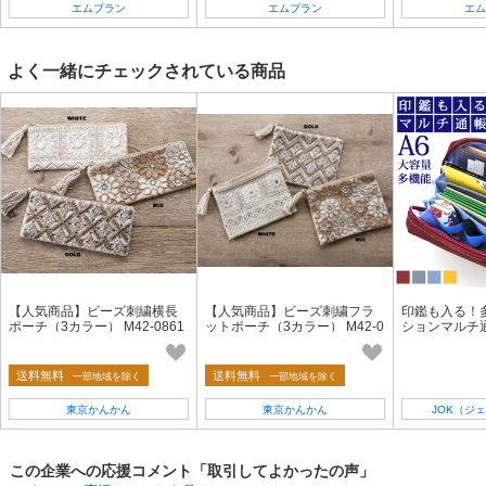
エムプラン
エムプラン
エム
よく一緒にチェックされている商品
【人気商品】ビーズ刺繍横長
【人気商品】ビーズ刺繍フラ
印鑑も入る！
ポーチ（3カラー） M42-0861
ットポーチ（3カラー） M42-0
ションマルチ通
862
g01528
送料無料
送料無料
一部地域を除く
一部地域を除く
東京かんかん
東京かんかん
JOK（ジ
この企業への応援コメント「取引してよかったの声」