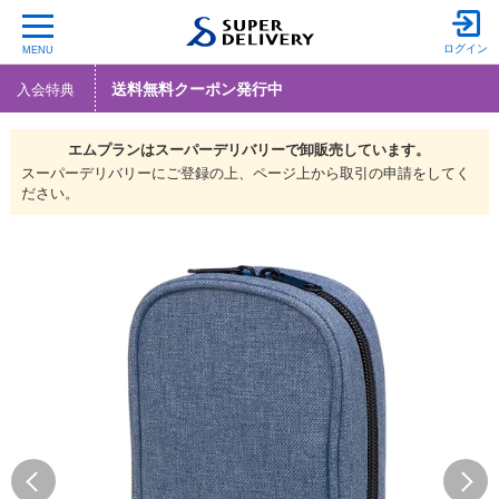
ログイン
MENU
送料無料クーポン発行中
入会特典
エムプランは
スーパーデリバリーで
卸販売しています。
スーパーデリバリーにご登録の上、ページ上から取引の申請をしてく
ださい。