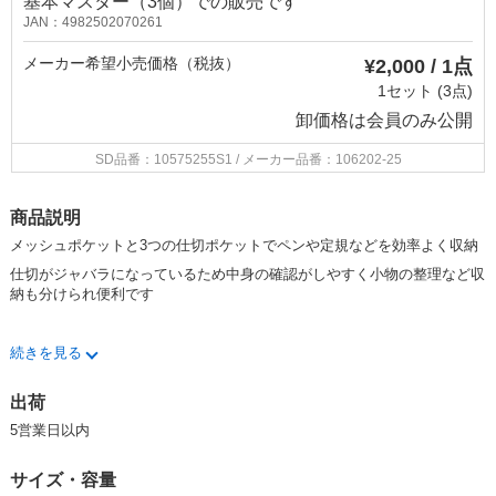
基本マスター（3個）での販売です
JAN：4982502070261
メーカー希望小売価格（税抜）
¥2,000 / 1点
1セット (3点)
卸価格は
会員のみ公開
SD品番：10575255S1
/ メーカー品番：106202-25
商品説明
メッシュポケットと3つの仕切ポケットでペンや定規などを効率よく収納
仕切がジャバラになっているため中身の確認がしやすく小物の整理など収
納も分けられ便利です
・仕切がたくさんあるため中身の分類や整理整頓に便利
続きを見る
・開口部が広く出し入れがしやすい形状
出荷
・化粧ポーチとしても使用可能
5営業日以内
・クッション素材入りなのでスマートフォンやモバイルバッテリーなどを
入れてガジェットケースとしても使用できます
サイズ・容量
・ペンの出し入れがしやすいタテ型です