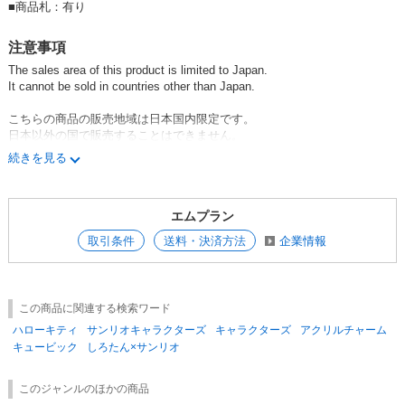
■
商品札：有り
注意事項
The sales area of this product is limited to Japan.
It cannot be sold in countries other than Japan.
こちらの商品の販売地域は日本国内限定です。
日本以外の国で販売することはできません。
続きを見る
這個地方的產品銷售區域僅限於日本
不能在日本以外的國家/地區銷售
エムプラン
※ダミー撮影をしているため実際の商品とデザインが若干異なります
取引条件
送料・決済方法
企業情報
※受注商品のキャンセルはお受けできません
※予約商品と即納商品をご注文の場合、それぞれの金額で送料を計算いた
します。
この商品に関連する検索ワード
ハローキティ
サンリオキャラクターズ
キャラクターズ
アクリルチャーム
キュービック
しろたん×サンリオ
このジャンルのほかの商品