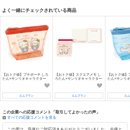
よく一緒にチェックされている商品
【おトク値】プチポーチ しろ
【おトク値】スクエアメモ し
【おトク値】
たん×サンリオキャラクター
ろたん×サンリオキャラクター
たん×サンリ
ズ （ハローキティ）
ズ （ハローキティ）
ズ （シナモ
エムプラン
エムプラン
エム
この企業への応援コメント「取引してよかったの声」
すべての応援コメントを見る
この度は、迅速なご対応頂きありがとうございました。 今後と