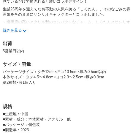
見ているだけで癒される可愛いコラボデザイン！
生誕25周年を迎えてなお不動の人気を誇る「しろたん」、そのなごみの雰
囲気をそのままにサンリオキャラクターとコラボしました。
・透明度の高いアクリル製のコンパクトなチャーム、しろたんとサンリオ
キャラクターが各1個セットされています
続きを見る
・キャラクターのポーズがそのままダイカットの形状になった可愛い仕上
がり
出荷
・色々な場所に取り付けやすいカニカンタイプ
5営業日以内
※アクリルチャームセット しろたん×サンリオキャラクターズの種類
は、シナモロール・マイメロディ・ハローキティ・ポムポムプリン
の全
サイズ・容量
4種です
パッケージサイズ：タテ12cm×ヨコ10.5cm×厚み0.5cm以内
※「しろたん」は やまだえま さんがデザインしたクリエイティブヨーコ
本体サイズ：タテ4.5〜4.8cm×ヨコ2.3〜2.5cm×厚み0.3cm
のキャラクターです
※2種類×各1個入り
サンリオキャラクターズのその他商品アイテムは、こちらのリンクからご
覧いただけます
エムプラン(サンリオキャラクターズ/サンリオキャラクターズ)の商品一覧
｜卸・仕入れサイト【スーパーデリバリー】 (superdelivery.com)
規格
■
生産地：中国
■
素材・成分：本体素材・アクリル 他
【サンリオ】
【ぬい活】【しろたん】
■
パッケージ：個包装
■
製造年：2023