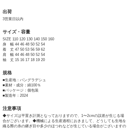
参考上代
オープンプライス
SOLD OUT
出荷
3営業日以内
SD品番：12166279S13
/ メーカー品番：524-104
サイズ・容量
8-3ネイビー/A120cm
SIZE 110 120 130 140 150 160
参考上代
オープンプライス
身 幅 44 46 48 50 52 54
着 丈 47 50 53 56 59 62
SOLD OUT
肩 幅 44 46 48 50 52 54
袖 丈 15 16 17 18 19 20
SD品番：12166279S14
/ メーカー品番：524-104
規格
8-3ネイビー/A130cm
■
生産地：バングラデシュ
■
素材・成分：綿100％
参考上代
オープンプライス
■
パッケージ：個包装
卸価格は
会員のみ公開
■
製造年：2024
SD品番：12166279S15
/ メーカー品番：524-104
注意事項
8-3ネイビー/A140cm
◆サイズは平置き計測となっておりますので、1〜2cmの誤差が生じる場
合がございます。◆機械による生産過程におきまして、どうしても生地を
織る際の糸の継ぎ目や多少のほつれなどが生じている場合がございますの
参考上代
オープンプライス