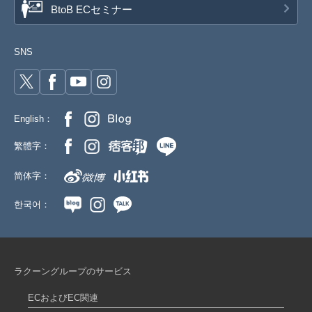
BtoB ECセミナー
8-6ブルー/B120cm
参考上代
オープンプライス
SNS
SOLD OUT
SD品番：12166279S32
/ メーカー品番：524-104
English：
8-6ブルー/B130cm
繁體字：
参考上代
オープンプライス
SOLD OUT
简体字：
SD品番：12166279S33
/ メーカー品番：524-104
한국어：
8-6ブルー/B140cm
参考上代
オープンプライス
卸価格は
会員のみ公開
ラクーングループのサービス
SD品番：12166279S34
/ メーカー品番：524-104
ECおよびEC関連