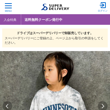
ログイン
MENU
送料無料クーポン発行中
入会特典
ドライブは
スーパーデリバリーで
卸販売しています。
スーパーデリバリーにご登録の上、ページ上から取引の申請をしてく
ださい。