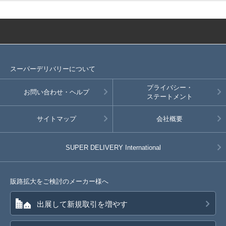
SD品番：12166279S28
/ メーカー品番：524-104
8-5グレー/B150cm
参考上代
オープンプライス
SOLD OUT
スーパーデリバリーについて
SD品番：12166279S29
/ メーカー品番：524-104
プライバシー・
お問い合わせ・ヘルプ
8-5グレー/B160cm
ステートメント
参考上代
オープンプライス
サイトマップ
会社概要
SOLD OUT
SUPER DELIVERY
International
SD品番：12166279S30
/ メーカー品番：524-104
8-6ブルー/B110cm
販路拡大をご検討のメーカー様へ
参考上代
オープンプライス
SOLD OUT
出展して新規取引を増やす
SD品番：12166279S31
/ メーカー品番：524-104