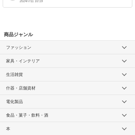
2024/7/11 10:19
SD品番：12166279S25
/ メーカー品番：524-104
8-5グレー/B120cm
参考上代
オープンプライス
商品ジャンル
SOLD OUT
ファッション
SD品番：12166279S26
/ メーカー品番：524-104
家具・インテリア
8-5グレー/B130cm
参考上代
オープンプライス
生活雑貨
卸価格は
会員のみ公開
什器・店舗資材
SD品番：12166279S27
/ メーカー品番：524-104
電化製品
8-5グレー/B140cm
食品・菓子・飲料・酒
参考上代
オープンプライス
SOLD OUT
本