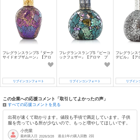
SOLD OUT
SD品番：12166279S19
/ メーカー品番：524-104
8-4ブラック/A120cm
参考上代
オープンプライス
SOLD OUT
フレグランスランプS『ダーク
フレグランスランプS『ピーコ
フレグランス
サイドオブザムーン』【アロ
ックフェザー』【アロマ プ
デビル』【ア
SD品番：12166279S20
/ メーカー品番：524-104
マ プレゼント ギフト フ
レゼント ギフト フレグラ
ト ギフト 
レグランス】
ンス】
8-4ブラック/A130cm
リブインコンフォート
リブインコンフォート
リブイン
参考上代
オープンプライス
卸価格は
会員のみ公開
この企業への応援コメント「取引してよかったの声」
SD品番：12166279S21
/ メーカー品番：524-104
すべての応援コメントを見る
8-4ブラック/A140cm
出荷が速くて助かります。値段も手頃で満足しています。子供
服を売っている所が少ないので、もっと増やしてほしいです。
参考上代
オープンプライス
小売業
最終購入日
過去1年の購入回数
2回
2026/3/28
SOLD OUT