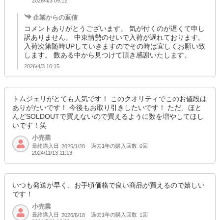
2026/4/3 09:12
SD品番：12166279S22
/ メーカー品番：524-104
企業からの返信
コメントありがとうございます。 気が付くのが遅くて申し
8-4ブラック/A150cm
訳ありません。 中東情勢のせいで入荷が遅れております。
入荷次第随時UPしていきますのでその時は宜しくお願い致
参考上代
します。 数ある中から見つけて頂き感謝いたします。
オープンプライス
2026/4/3 16:15
SOLD OUT
SD品番：12166279S23
/ メーカー品番：524-104
トムジェリがとても人気です！ このクオリティでこのお値段は
8-4ブラック/A160cm
ありがたいです！ 今後もお取り引きしたいです！ ただ、ほと
んどSOLDOUTで買えないので買えるように数を増やしてほし
いです！笑
参考上代
オープンプライス
小売業
SOLD OUT
最終購入日
過去1年の購入回数
0回
2025/1/28
2024/11/13 11:13
SD品番：12166279S24
/ メーカー品番：524-104
8-5グレー/B110cm
いつも発送が早く、お手頃価格で良い商品が買えるので嬉しい
です！
参考上代
オープンプライス
小売業
SOLD OUT
最終購入日
過去1年の購入回数
1回
2026/6/18