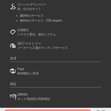
スーパーデリバリー
8-6ブルー/B150cm
卸・仕入れサイト
参考上代
オープンプライス
国内向けサービス
（SD export）
海外向けサービス
卸価格は
会員のみ公開
COREC
SD品番：12166279S35
/ メーカー品番：524-104
クラウド受注・発注システム
8-6ブルー/B160cm
SDファクトリー
メーカーと工場のマッチングサービス
参考上代
オープンプライス
SOLD OUT
決済
SD品番：12166279S36
/ メーカー品番：524-104
Paid
BtoB後払い決済
8-7グリーン/B110cm
保証
参考上代
オープンプライス
SOLD OUT
URIHO
ネット完結型の売掛保証
SD品番：12166279S37
/ メーカー品番：524-104
スーパーデリバリーは個人情報を暗号化して送信するSSLに対応しています。