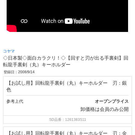
コヤマ
◇日本製◇面白カラクリ！◇【回すと刃が出る手裏剣】回
転龍手裏剣（丸）キーホルダー
登録日：2008/9/14
【お試し用】回転龍手裏剣（丸）キーホルダー 刃：銀
色
参考上代
オープンプライス
卸価格は
会員のみ公開
SD品番：1261383S11
【お試し用】回転龍手裏剣（丸）キーホルダー 刃：金