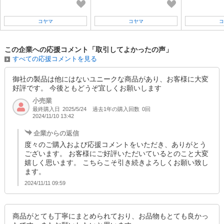
ザイン入
ダー
ー
コヤマ
コヤマ
コ
この企業への応援コメント「取引してよかったの声」
すべての応援コメントを見る
御社の製品は他にはないユニークな商品があり、お客様に大変
好評です。 今後ともどうぞ宜しくお願いします
小売業
最終購入日
過去1年の購入回数
0回
2025/5/24
2024/11/10 13:42
企業からの返信
度々のご購入および応援コメントをいただき、ありがとう
ございます。 お客様にご好評いただいているとのこと大変
嬉しく思います。 こちらこそ引き続きよろしくお願い致し
ます。
2024/11/11 09:59
商品がとても丁寧にまとめられており、お品物もとても良かっ