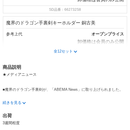
SD品番：662732S8
魔界のドラゴン手裏剣キーホルダー 銅古美
参考上代
オープンプライス
卸価格は
会員のみ公開
全12セット
SD品番：662732S9
商品説明
★メディアニュース
■魔界のドラゴン手裏剣が、「ABEMA News」に取り上げられました。
続きを見る
◇ ◇ ◇ ◇ ◇
出荷
■ドラゴンシリーズのビッグヒット。ダイキャスト製品。
3週間程度
■透かし手裏剣に肉彫り龍が円に巻きつく。