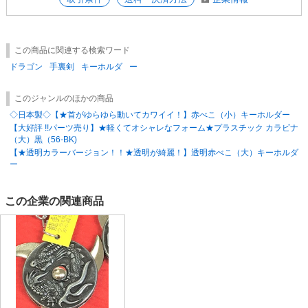
この商品に関連する検索ワード
ドラゴン
手裏剣
キーホルダ
ー
このジャンルのほかの商品
◇日本製◇【★首がゆらゆら動いてカワイイ！】赤べこ（小）キーホルダー
【大好評 !!パーツ売り】★軽くてオシャレなフォーム★プラスチック カラビナ
（大）黒（56-BK)
【★透明カラーバージョン！！★透明が綺麗！】透明赤べこ（大）キーホルダ
ー
この企業の関連商品