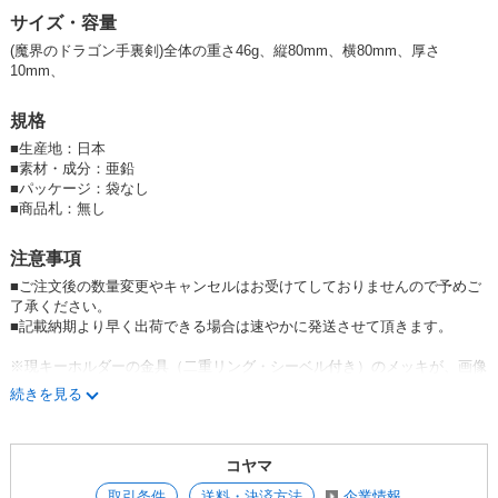
■紅一点「忍」が光る！
■日本製。外国人観光客の日本土産に最適です。浅草仲見世でも売れてま
サイズ・容量
す！
(魔界のドラゴン手裏剣)全体の重さ46g、縦80mm、横80mm、厚さ
■【
免税店向き】
10mm、
※2023.12.1 新価格になりました。
規格
■
生産地：日本
■
素材・成分：亜鉛
■
パッケージ：袋なし
dGaMAtoI1hM
■
商品札：無し
注意事項
■ご注文後の数量変更やキャンセルはお受けてしておりませんので予めご
了承ください。
■
記載納期より早く出荷できる場合は速やかに発送させて頂きます。
※現キーホルダーの金具（二重リング・シーベル付き）のメッキが、画像
のクロームメッキの在庫がなくなり次第、同様シルバー系色のニッケルメ
続きを見る
ッキに移行しますので予めご了承ください。
コヤマ
取引条件
送料・決済方法
企業情報