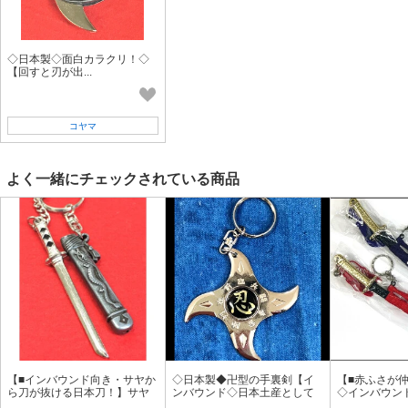
◇日本製◇面白カラクリ！◇
【回すと刃が出...
コヤマ
よく一緒にチェックされている商品
【■インバウンド向き・サヤか
◇日本製◆卍型の手裏剣【イ
【■赤ふさが
ら刀が抜ける日本刀！】サヤ
ンバウンド◇日本土産として
◇インバウン
付日本刀キーホルダー 龍デ
最適 ！！】忍手裏剣 キーホル
◇】◇新・護