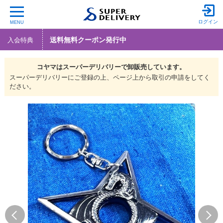
ログイン
MENU
送料無料クーポン発行中
入会特典
コヤマは
スーパーデリバリーで
卸販売しています。
スーパーデリバリーにご登録の上、ページ上から取引の申請をしてく
ださい。