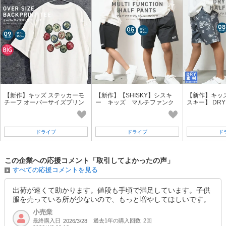
参考上代
オープンプライス
卸価格は
会員のみ公開
SD品番：15837154S19
/ メーカー品番：126-00
9-4 オフホワイト① 120cm
参考上代
オープンプライス
卸価格は
会員のみ公開
【新作】キッズ ステッカーモ
【新作】【SHISKY】シスキ
【新作】キッズ
チーフ オーバーサイズプリン
ー キッズ マルチファンク
スキー】 DR
SD品番：15837154S20
/ メーカー品番：126-00
トTシャツ「326-00」
ションハーフパンツ 「526-0
ハーフパンツ「5
6」
9-4 オフホワイト① 130cm
ドライブ
ドライブ
ド
参考上代
オープンプライス
卸価格は
会員のみ公開
この企業への応援コメント「取引してよかったの声」
すべての応援コメントを見る
SD品番：15837154S21
/ メーカー品番：126-00
出荷が速くて助かります。値段も手頃で満足しています。子供
9-4 オフホワイト① 140cm
服を売っている所が少ないので、もっと増やしてほしいです。
小売業
参考上代
オープンプライス
最終購入日
過去1年の購入回数
2回
2026/3/28