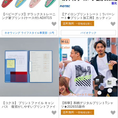
【ベビーグッズ】デラックストレーニ
【アイロンプリントシート｜ラバーシ
ング箸プリント(ケース付) ADXT1S
ート◆プリント加工用】カッティン
グ・イメージ 50cm幅 蓄光
送料無料
一部地域を除く
ネオウィング ライフスタイル事業部（1号
パイオテック
店）
【コクヨ】 プリントファイル キャン
【和華】和柄デジタルプリントTシャ
パス 復習がしやすいプリントファイ
ツ★2026SS新作
ル
送料無料
一部地域を除く