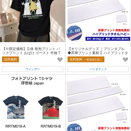
【※限定価格】立体 発泡プリント バ
【オリジナルグッズ ｜プリンタブル
ックプリント おばけ ゴースト 半袖 T
◆昇華プリント素材 】ハイブリッドタ
シャツ ストリート カジュアル
オル/ヘビー
送料無料
送料無料
一部地域を除く
ウインザー
パイオテック