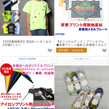
【2026夏物新作】昆虫&ペンギン＆ロ
【オリジナルグッズ ｜プリンタブル
ゴ半袖Tシャツ
◆昇華プリント素材 】昇華用メタルプ
レート
送料無料
一部地域を除く
CHILD CHARM
パイオテック