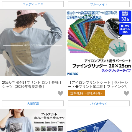
エムディーエス
ブルーメイト
20s天竺 張付けプリント ロンT 長袖 T
【アイロンプリントシート｜ラバーシ
シャツ【2026年春夏新作】
ート◆プリント加工用】ファイングリ
ッター20cm×25cm
送料無料
一部地域を除く
大華貿易
パイオテック