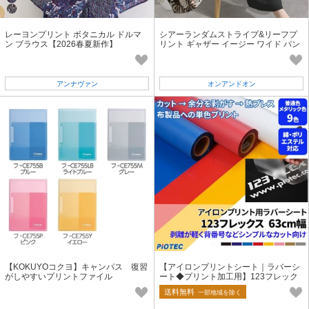
レーヨンプリント ボタニカル ドルマ
シアーランダムストライプ&リーフプ
ン ブラウス【2026春夏新作】
リント ギャザー イージー ワイド パン
ツ【2026春夏新作】
アンナヴァン
オンアンドオン
【KOKUYOコクヨ】キャンパス 復習
【アイロンプリントシート｜ラバーシ
がしやすいプリントファイル
ート◆プリント加工用】123フレック
ス 63cm幅
送料無料
一部地域を除く