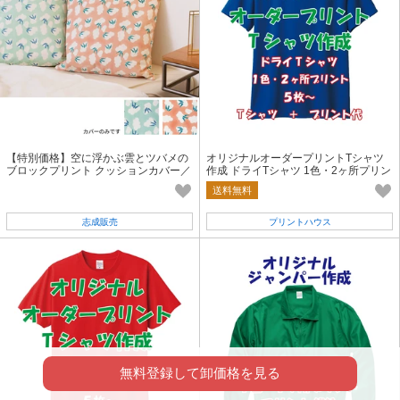
【特別価格】空に浮かぶ雲とツバメの
オリジナルオーダープリントTシャツ
ブロックプリント クッションカバー／
作成 ドライTシャツ 1色・2ヶ所プリン
アウトレット 志成販売公式
ト オリジナル オーダーTシャツ
送料無料
志成販売
プリントハウス
無料登録して卸価格を見る