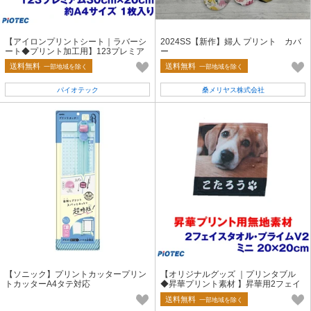
【アイロンプリントシート｜ラバーシ
2024SS【新作】婦人 プリント カバ
ート◆プリント加工用】123プレミア
ー
ム 約A4サイズ 1枚入 お試しキット
送料無料
送料無料
一部地域を除く
一部地域を除く
パイオテック
桑メリヤス株式会社
【ソニック】プリントカッタープリン
【オリジナルグッズ ｜プリンタブル
トカッターA4タテ対応
◆昇華プリント素材 】昇華用2フェイ
スタオル・プライム V2 ミニ
送料無料
一部地域を除く