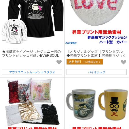
★海賊旗をイメージしたジョニー君の
【オリジナルグッズ ｜プリンタブル
プリントがカッコ可愛いEVERSOUL
◆昇華プリント素材 】昇華用マジック
厚盛ラバーロゴプリントロンT★
クッション ハート型 カバー
送料無料
一部地域を除く
マウスユニットガーメントスタジオ
パイオテック