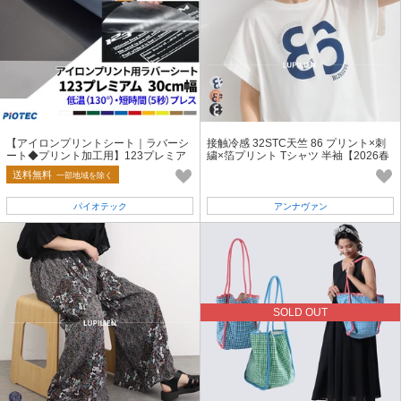
【アイロンプリントシート｜ラバーシ
接触冷感 32STC天竺 86 プリント×刺
ート◆プリント加工用】123プレミア
繍×箔プリント Tシャツ 半袖【2026春
ム 30cm幅 普通色・メタリック色
夏新作】
送料無料
一部地域を除く
パイオテック
アンナヴァン
SOLD OUT