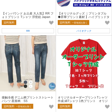
【インバウンド お土産 大人気】RR フ
【オリジナルグッズ ｜プリンタブル
ォトプリント Tシャツ 浮世絵 Japan
◆昇華プリント素材 】ハイブリッドタ
オル/ミディアム
送料無料
送料無料
一部地域を除く
RR
パイオテック
接触冷感 デニム柄プリントストレート
オリジナルオーダープリントTシャツ
パンツ 星座柄 SS
作成 綿Tシャツ 1色プリント オリジ
ナルTシャツ オーダーTシャツ
送料無料
送料無料
一部地域を除く