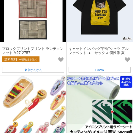
ブロックプリントプリント ランチョン
キャットインバッグ半袖Tシャツ アル
マット M27-2757
ファベット ユニセックス 個性派 夏
【2026SS】 ONA2585
送料無料
一部地域を除く
東京かんかん
EmMa