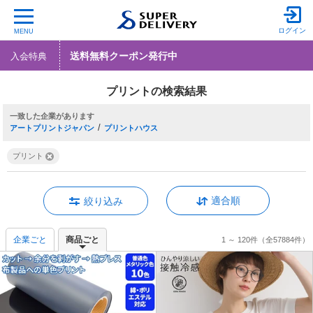
ログイン
MENU
送料無料クーポン発行中
入会特典
プリントの検索結果
一致した企業
/
アートプリントジャパン
プリントハウス
プリント
適合順
絞り込み
企業ごと
商品ごと
1 ～ 120件
（全57884件）