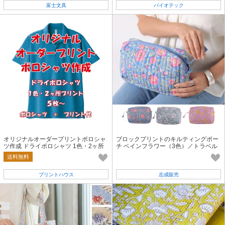
富士文具
パイオテック
オリジナルオーダープリントポロシャ
ブロックプリントのキルティングポー
ツ作成 ドライポロシャツ 1色・2ヶ所
チ ベインフラワー（3色）／トラベル
プリント オリジナル オーダーポロ
ポーチ 志成販売公式
送料無料
プリントハウス
志成販売