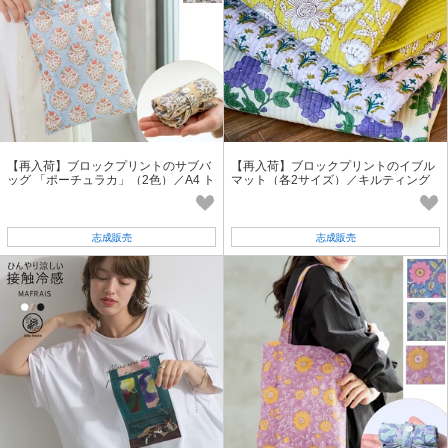
【再入荷】ブロックプリントのサブバ
【再入荷】ブロックプリントのイブル
ッグ 「ポーチュラカ」（2色）／A4 ト
マット（各2サイズ）／キルティング
ートバッグ 志成販売公式
ラグ 志成販売公式
志成販売
志成販売