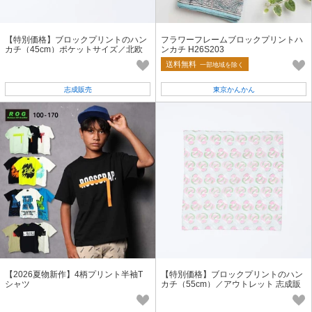
【特別価格】ブロックプリントのハン
フラワーフレームブロックプリントハ
カチ（45cm）ポケットサイズ／北欧
ンカチ H26S203
アウトレット 志成販売公式
送料無料
一部地域を除く
志成販売
東京かんかん
【2026夏物新作】4柄プリント半袖T
【特別価格】ブロックプリントのハン
シャツ
カチ（55cm）／アウトレット 志成販
売公式