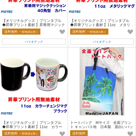
【オリジナルグッズ ｜プリンタブル
【オリジナルグッズ ｜プリンタブル
◆昇華プリント素材 】昇華用マジック
◆昇華プリント素材 】11oz メタリ
クッション 40角型 カバー
ックマグ
送料無料
送料無料
一部地域を除く
一部地域を除く
パイオテック
パイオテック
【オリジナルグッズ ｜プリンタブル
トートバッグ Mサイズ 全面プリン
◆昇華プリント素材 】11oz カラー
ト キャンバス地 日本製 面白いバッ
チェンジマグ ブラック
グ オリジナル アメカジ SUMME
送料無料
送料無料
一部地域を除く
R