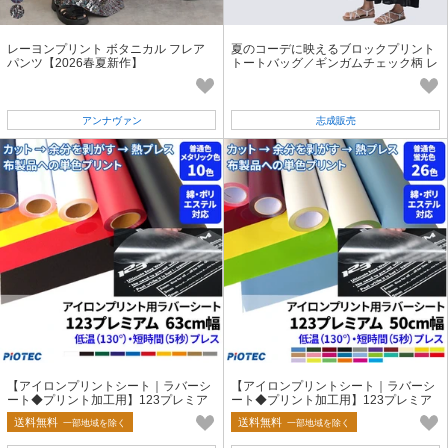
レーヨンプリント ボタニカル フレア
夏のコーデに映えるブロックプリント
パンツ【2026春夏新作】
トートバッグ／ギンガムチェック柄 レ
トロ パイピング 志成販売公式
アンナヴァン
志成販売
【アイロンプリントシート｜ラバーシ
【アイロンプリントシート｜ラバーシ
ート◆プリント加工用】123プレミア
ート◆プリント加工用】123プレミア
ム 63cm幅 普通色・メタリック色
ム 50cm幅 普通色・蛍光色
送料無料
送料無料
一部地域を除く
一部地域を除く