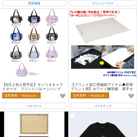
田和被服
プリントハウス
【8月上旬入荷予定】サンリオキャラ
【プリント加工用補助アイテム◆昇華
クターズ プリントバルーンバッグ
プリント用】ホワイト離型紙 厚手タ
26AW
イプ
送料無料
送料無料
一部地域を除く
一部地域を除く
パルマート
パイオテック