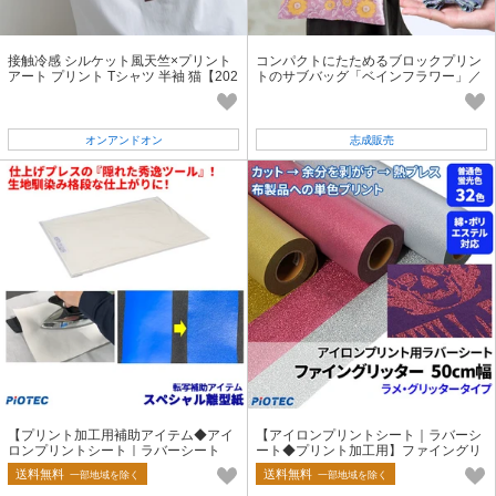
接触冷感 シルケット風天竺×プリント
コンパクトにたためるブロックプリン
アート プリント Tシャツ 半袖 猫【202
トのサブバッグ「ベインフラワー」／
6春夏新作】
A4 トートバッグ 志成販売公式
オンアンドオン
志成販売
【プリント加工用補助アイテム◆アイ
【アイロンプリントシート｜ラバーシ
ロンプリントシート｜ラバーシート
ート◆プリント加工用】ファイングリ
用】スペシャル離型紙
ッター50cm幅
送料無料
送料無料
一部地域を除く
一部地域を除く