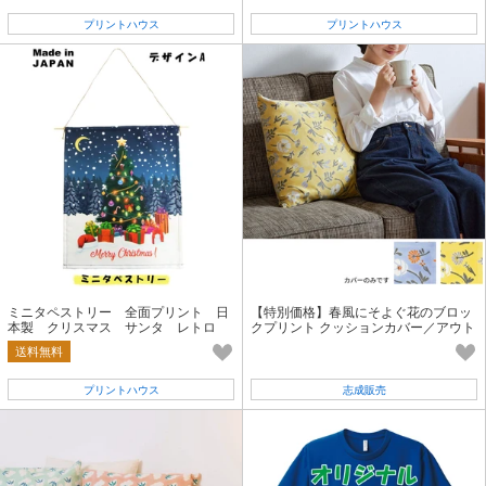
プリントハウス
プリントハウス
ミニタペストリー 全面プリント 日
【特別価格】春風にそよぐ花のブロッ
本製 クリスマス サンタ レトロ
クプリント クッションカバー／アウト
オリジナル
レット 志成販売公式
送料無料
プリントハウス
志成販売