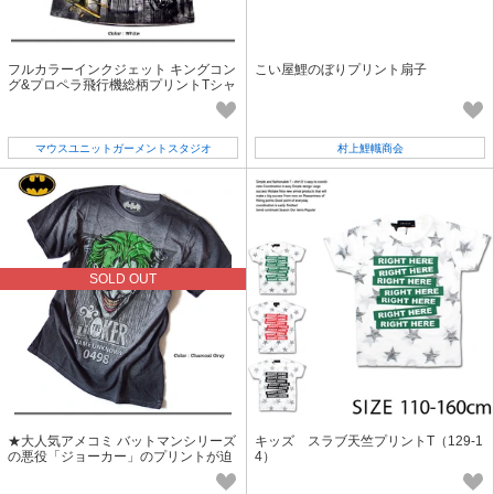
フルカラーインクジェット キングコン
こい屋鯉のぼりプリント扇子
グ&プロペラ飛行機総柄プリントTシャ
ツ
マウスユニットガーメントスタジオ
村上鯉幟商会
SOLD OUT
★大人気アメコミ バットマンシリーズ
キッズ スラブ天竺プリントT（129-1
の悪役「ジョーカー」のプリントが迫
4）
力ある箔プリントTシャツ★