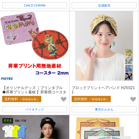
CHILD CHARM
志成販売
【オリジナルグッズ ｜プリンタブル
ブロックプリントヘアバンド H25S21
◆昇華プリント素材 】昇華用コースタ
1
ー 2mm 白布地ラバータイプ
送料無料
送料無料
一部地域を除く
一部地域を除く
パイオテック
東京かんかん