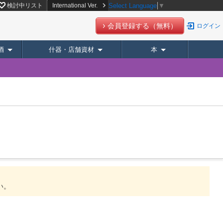
検討中リスト
International Ver.
Select Language
▼
会員登録する（無料）
ログイン
酒
什器・店舗資材
本
い。