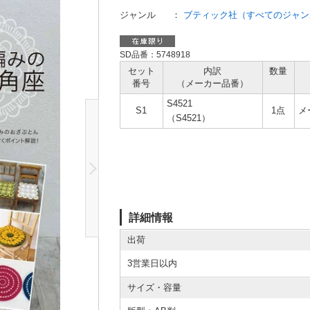
ジャンル
：
ブティック社（すべてのジャン
SD品番：5748918
セット
内訳
数量
番号
（メーカー
品番）
S4521
S1
1点
メ
（S4521）
詳細情報
出荷
3営業日以内
サイズ・容量