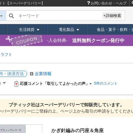
イト【スーパーデリバリー】
お問い合わせ・ヘルプ
キーワード
+詳細検索
生活雑貨
電化製品
食品・菓子・飲料・
COUPON
送料無料クーポン発行中
入会特典
クラフト
料・決済方法
企業情報
応援コメント「取引してよかったの声」
件）
5件のコメント
ブティック社は
スーパーデリバリーで
卸販売しています。
ーパーデリバリーにご登録の上、ページ上から取引の申請をしてくださ
かぎ針編みの円座＆角座