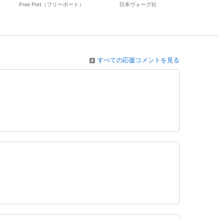
ト丈 ボタン付き 花モチーフ V
Free Port（フリーポート）
日本ヴォーグ社
ネック 裏地付き
すべての応援コメントを見る