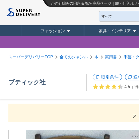
かぎ針編みの円座＆角座
商品ページ｜卸・仕入れサ
すべて
ファッション
家具・インテリア
スーパーデリバリーTOP
全てのジャンル
本
実用書
手芸・
取引条件
送
ブティック社
4.5
（2
ス