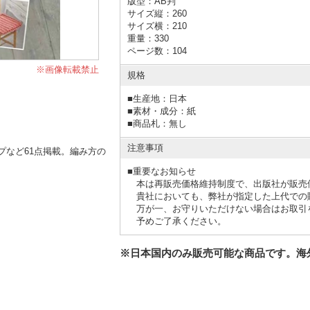
版型：AB判
サイズ縦：260
サイズ横：210
重量：330
ページ数：104
※画像転載禁止
規格
■
生産地：日本
■
素材・成分：紙
■
商品札：無し
注意事項
プなど61点掲載。編み方の
■重要なお知らせ
本は再販売価格維持制度で、出版社が販売
貴社においても、弊社が指定した上代での
万が一、お守りいただけない場合はお取引
予めご了承ください。
※日本国内のみ販売可能な商品です。海