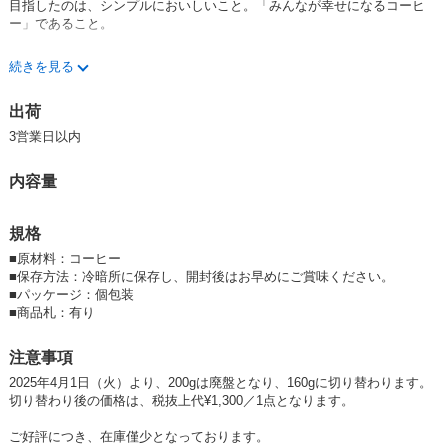
目指したのは、シンプルにおいしいこと。「みんなが幸せになるコーヒ
ー」であること。
しっかりとした深煎りで、カカオのような甘い香りと、ビターチョコレー
続きを見る
トのようなまったりとした味わいが特徴です。
すっきりとした飲み心地ですが、適度な飲みごたえもあり、コーヒー好き
出荷
からコーヒーの苦手な方までお楽しみ頂けます。
アイスにすると更にすっきりと飲みやすいのでおすすめです！
3営業日以内
程よい苦味とコクがあり、牛乳と合わせてカフェオレにもぴったり。
内容量
*焙煎は京都で行われています
規格
■ CGN（コーディリエラ・グリーン・ネットワーク）
フィリピンのルソン島で活動する環境NGO「コーディリエラ・グリー
■
原材料：コーヒー
ン・ネットワーク(以下CGN)」は、山で自然と共に生きる人々の暮らしを
■
保存方法：冷暗所に保存し、開封後はお早めにご賞味ください。
支えるため、CGNからは生産者グループに、コーヒー豆の仕入れ額とは
■
パッケージ：個包装
別に18%のプレミアムが支払われています。
■
商品札：有り
各世帯の人々がそれぞれCGNとともに、自分たちの生産活動と地球環
境、健康との結びつきなどへの意識を高めながら、コーヒー栽培に取り組
注意事項
んでいます。
2025年4月1日（火）より、200gは廃盤となり、160gに切り替わります。
切り替わり後の価格は、税抜上代¥1,300／1点となります。
シサムコーヒーはフィリピン北部コーディリエラ地方で環境や伝統を守り
ながら暮らす小規模農家の人たちを支援するコーヒー。
ご好評につき、在庫僅少となっております。
認証は未取得ですが、化学肥料や農薬を用いず、多様な野菜や樹木と一緒