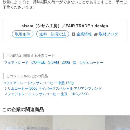
数量によっては、賞味期限の統一ができないことがありますこと、予めご
に栽培するアグロフォレストリー（森林農法）で育てられています。
了承くださいませ。
〜・〜・〜・〜・〜・〜・〜・〜・〜・〜・〜・〜・〜・〜・〜・〜・〜
フェアトレード／SDGs／エシカル／手仕事／ナチュラル
sisam（シサム工房）／FAIR TRADE + design
＜POPダウンロード＞
取引条件
送料・決済方法
企業情報
取材ブログ
コーヒーができるまで
味の目安
アイスコーヒー
【エシカルコレクション】【フェアトレード】
この商品に関連する検索ワード
EGmEWkn0TWg
COFFEE
SISAM
200g
フェアトレード
深
シサムコーヒー
このジャンルのほかの商品
<フェアトレード>シサムコーヒー 中煎 160g
シサムコーヒー 500g ネイバーズスペシャル アジアンブレンド
＜フェアトレード＞シサムコーヒー 生豆 1KG／5KG
この企業の関連商品