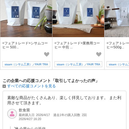
<フェアトレード>シサムコー
<フェアトレード>業務用コー
<フェアトレ
ヒー 500...
ヒー 中煎 ...
ヒー500g...
sisam（シサム工房）／FAIR TRA
sisam（シサム工房）／FAIR TRA
sisam（シサム
DE + design
DE + design
DE +
この企業への応援コメント「取引してよかったの声」
すべての応援コメントを見る
素敵な商品がたくさんあり、楽しく拝見しております。 また利
用させて頂きます。
飲食業
最終購入日
過去1年の購入回数
2回
2026/4/17
2026/4/27 16:20
企業からの返信