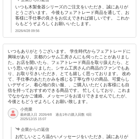
いつも木製食器シリーズのご注文をいただき、誠にありが
とうございます。 今後もフェアトレード商品を通して、お
客様に手仕事の良さをお伝えできれば嬉しいです。 これか
らもどうぞよろしくお願いいたします。
2026/4/28 09:56
いつもありがとうございます。 学生時代からフェアトレードに
興味があり、京都のシサム工房さんにも伺ったことがありまし
た。お店を開いたら、フェアトレード商品を取り扱えたら、と
いう思いがありました。シサム工房さんの商品のファンでもあ
り、お取り引きいただき、とても嬉しく思っております。 改め
て、手仕事のあたたかみを感じる丁寧な作りの商品、可愛らし
いデザイン、着心地の良い服、、ご購入いただくお客様にも自
信を持っておすすめできる商品です。 忙しくしており、これま
でなかなかご連絡、メッセージをお送りできませんでしたが、
今後ともどうぞよろしくお願い致します。
小売業
最終購入日
過去1年の購入回数
6回
2026/4/8
2025/12/15 15:07
企業からの返信
お忙しいところ温かいメッセージをいただき、誠にありが