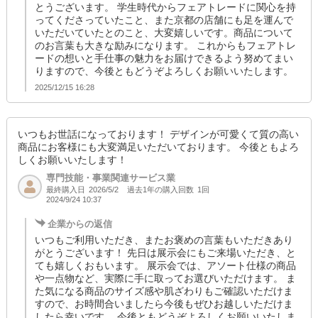
とうございます。 学生時代からフェアトレードに関心を持
ってくださっていたこと、また京都の店舗にも足を運んで
いただいていたとのこと、大変嬉しいです。商品について
のお言葉も大きな励みになります。 これからもフェアトレ
ードの想いと手仕事の魅力をお届けできるよう努めてまい
りますので、今後ともどうぞよろしくお願いいたします。
2025/12/15 16:28
いつもお世話になっております！ デザインが可愛くて質の高い
商品にお客様にも大変満足いただいております。 今後ともよろ
しくお願いいたします！
専門技能・事業関連サービス業
最終購入日
過去1年の購入回数
1回
2026/5/2
2024/9/24 10:37
企業からの返信
いつもご利用いただき、またお褒めの言葉もいただきあり
がとうございます！ 先日は展示会にもご来場いただき、と
ても嬉しくおもいます。 展示会では、アソート仕様の商品
や一点物など、実際に手に取ってお選びいただけます。 ま
た気になる商品のサイズ感や肌ざわりもご確認いただけま
すので、お時間合いましたら今後もぜひお越しいただけま
したら幸いです。 今後ともどうぞよろしくお願いいたしま