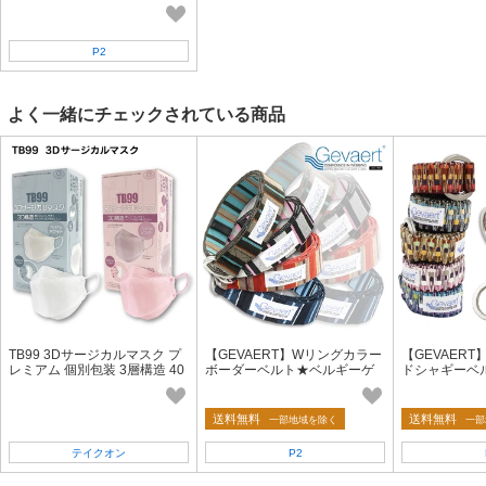
P2
よく一緒にチェックされている商品
TB99 3Dサージカルマスク プ
【GEVAERT】Wリングカラー
【GEVAER
レミアム 個別包装 3層構造 40
ボーダーベルト★ベルギーゲ
ドシャギーベ
枚入 米国規格ASTMレベル1 4
バルト社★日本製 おしゃれ サ
社★日本製 お
0c/s「2022新作」
イズ調整自由
ザイン サイ
送料無料
送料無料
一部地域を除く
一部
テイクオン
P2