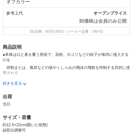
オフカラー
参考上代
オープンプライス
卸価格は
会員のみ公開
SD品番：8076195S1
/ メーカー品番：SRI-02
商品説明
●本体は口と鼻を覆う形状で、花粉、ホコリなどの粒子が体内に侵入する
のを
抑制または、風邪などの咳やくしゃみの飛沫の飛散を抑制する目的に使
用される、
薬事法に該当しない商品です。
続きを見る
●家庭用マスクはウイルスや菌などの外部からの微粒子の侵入を完全に防
止すること
出荷
には限界があることからマスクは感染(侵入)を完全に防ぐものではあり
当日
ません。
●内側にガーゼ等をあてると効果的です。
サイズ・容量
●ガーゼ等をあてる場合は適度に交換して下さい。
約12.5×22cm(開いた状態)
●衛生上、本体は適度に洗濯をして下さい。
紐部分調整可