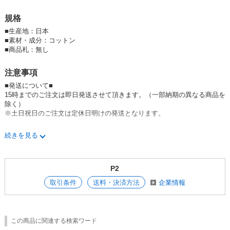
●商品の性質上、洗濯時に色落ちする場合もありますので、ご注意下さ
い。
規格
■
生産地：日本
■
素材・成分：コットン
■
商品札：無し
注意事項
■発送について■
15時までのご注文は即日発送させて頂きます。（一部納期の異なる商品を
除く）
※土日祝日のご注文は定休日明けの発送となります。
■在庫について■
続きを見る
在庫管理には充分な注意をしておりますが、一般卸と在庫を共有しており
ますので、
システム上での在庫調整の更新に時間がかかり、
P2
ご注文頂いた後に商品完売のご連絡（メール）をさせていただく場合もご
ざいます。
取引条件
送料・決済方法
企業情報
誠に申し訳ございませんが、ご了承のほどよろしくお願い致します。
■ご注文について■
1点から発送させて頂きます。
この商品に関連する検索ワード
ご発注頂ける数量によって掛け率は変更致しますので、お気軽にご相談下