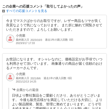
この企業への応援コメント「取引してよかったの声」
すべての応援コメントを見る
今までマスクばかりのお取引ですが、レザー商品もツヤが良く
良質なようで気になっております。 また折に触れて閲覧させて
いただきますので、よろしくお願いします。
小売業
最終購入日
過去1年の購入回数
0回
2023/10/3
2023/3/17 17:33
お世話になります。 オシャレなのに、価格設定がお手頃でいつ
も利用させて頂いています。 画像通りの商品が届く信頼のおけ
るメーカーさんです。
小売業
最終購入日
過去1年の購入回数
0回
2021/8/6
2021/12/13 14:25
企業からの返信
日頃より弊社製品をご愛顧くださり、ありがとうございま
す。 今後も販売店様がを満足していただける大切に、 より
よい製品開発、製造、管理に努めてまいります。 どうぞ引
き続き末永くご愛顧賜りますよう 心よりお願い申し上げま