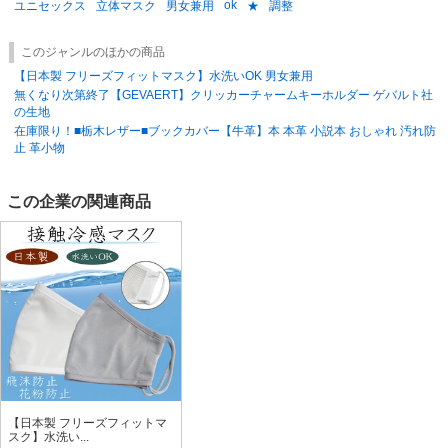
ok
さい。
ユニセックス
立体マスク
男女兼用
★
調整
■返品交換について■
このジャンルのほかの商品
商品到着後、数量および破損品等の検品をお願いいたします。
【日本製 フリーズフィットマスク】水洗いOK 男女兼用
1週間をすぎました場合返品をお受けできない場合がございますので御了
無くなり次第終了【GEVAERT】クリッカーチャームキーホルダー ゲバルト社
承ください。
の生地
尚、エンドユーザーに届いてからの不良品の交換は致しかねます。
在庫限り！■栃木レザー■ブックカバー【牛革】本 本革 小説本 おしゃれ 汚れ防
止 革小物
この企業の関連商品
【日本製 フリーズフィットマ
スク】水洗い...