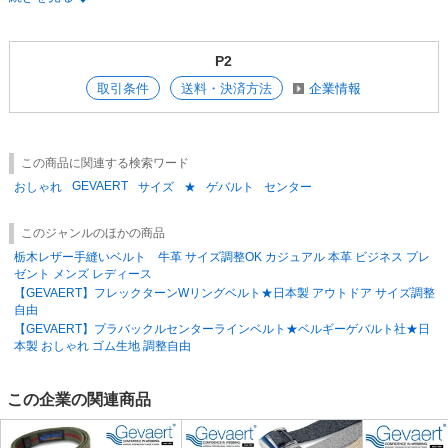
在庫管理には充分な注意をしておりますが、一般卸と在庫を共有しており
ますので、
システム上での在庫調整の更新に時間がかかり、
P2
ご注文頂いた後に商品完売のご連絡（メール）をさせていただく場合もご
ざいます。
取引条件
送料・決済方法
企業情報
誠に申し訳ございませんが、ご了承のほどよろしくお願い致します。
■ご注文について■
1点から発送させて頂きます。
この商品に関連する検索ワード
ご発注頂ける数量によって掛け率は変更致しますので、お気軽にご相談下
GEVAERT
さい。
おしゃれ
サイズ
★
ゲバルト
センター
■返品交換について■
このジャンルのほかの商品
商品到着後、数量および破損品等の検品をお願いいたします。
栃木レザー手縫いベルト 牛革 サイズ調整OK カジュアル 本革 ビジネス プレ
1週間をすぎました場合返品をお受けできない場合がございますので御了
ゼント メンズ レディース
承ください。
【GEVAERT】フレックターンWリングベルト★日本製 アウトドア サイズ調整
尚、エンドユーザーに届いてからの不良品の交換は致しかねます。
自由
【GEVAERT】プラバックルセンターラインベルト★ベルギーゲバルト社★日
本製 おしゃれ ゴム生地 調整自由
この企業の関連商品