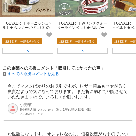
【GEVAERT】ボーニッシュベ
【GEVAERT】Wリングクォー
【GEVAER
ルト★ベルギーゲバルト社の
ターラインベルト★ベルギー
クベルト★ベ
ベルト★日本製 着脱簡単 リバ
ゲバルト社★日本製 おしゃれ
社★日本製 ア
ーシブル ゴム生地
サイズ調整自由
地 サイズ調整
送料無料
送料無料
送料無料
一部地域を除く
一部地域を除く
一部
P2
P2
この企業への応援コメント「取引してよかったの声」
すべての応援コメントを見る
今までマスクばかりのお取引ですが、レザー商品もツヤが良く
良質なようで気になっております。 また折に触れて閲覧させて
いただきますので、よろしくお願いします。
小売業
最終購入日
過去1年の購入回数
0回
2023/10/3
2023/3/17 17:33
お世話になります。 オシャレなのに、価格設定がお手頃でいつ