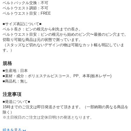
ベルトバックル交換：不可
ベルトウエスト調節：不可
☆☆GEVAERTシリーズは
コチラ
☆☆
ベルトウエスト目安：FREE
■サイズ表記について■
ベルト長さ：ピンの根元から剣先までの長さ。
ベルトウエスト目安：ピンの根元から始めのピン穴〜最後のピン穴まで。
切取り可能な商品は元の状態で測っています。
（スタッズなど切れないデザインの物は可能なカット幅も明記していま
す。）
規格
■
生産地：日本
■
素材・成分：ポリエステルビスコース、PP、本革(栃木レザー)
■
商品札：無し
注意事項
■発送について■
15時までのご注文は即日発送させて頂きます。（一部納期の異なる商品を
除く）
※土日祝日のご注文は定休日明けの発送となります。
■在庫について■
続きを見る