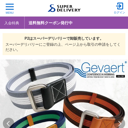
ログイン
MENU
送料無料クーポン発行中
入会特典
P2は
スーパーデリバリーで
卸販売しています。
スーパーデリバリーにご登録の上、ページ上から取引の申請をしてく
ださい。