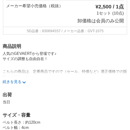
メーカー希望小売価格（税抜）
¥2,500 / 1点
1セット (10点)
卸価格は
会員のみ公開
SD品番：8306945S7
/ メーカー品番：GVT-1075
商品説明
人気のGEVAERTから登場です♪
サイズの調整も自由自在！
こちらの商品は、定番商品ですので（セール、特価など）適正価格での販
売にご協力ください。
続きを見る
【GEVAERTとは】
1899年創業のベルギーの老舗織物メーカー「GEVAERT社（ゲバルト
出荷
社）」から生地を直接輸入して、
当日
国内でベルトに仕上げたゲバルトベルト。
ゲバルト社とライセンス契約を結び、許可を得てネームをつけて販売して
いるのは、国内ではP2のみです。
サイズ・容量
ヨーロッパのデザイナーならではの配色とセンスのユニークな生地が特
ベルト長さ：約120cm
徴。
ベルト幅：4cm
老若男女問わず人気のブランドです♪