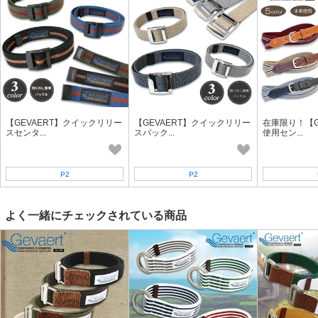
【GEVAERT】クイックリリー
【GEVAERT】クイックリリー
在庫限り！【G
スセンタ...
スバック...
使用セン...
P2
P2
よく一緒にチェックされている商品