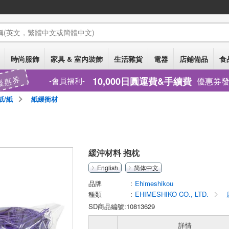
稱
(英文，繁體中文或簡體中文)
時尚服飾
家具 & 室內裝飾
生活雜貨
電器
店鋪備品
食
優惠券
10,000日圓運費&手續費
優惠券
會員福利
/紙
紙緩衝材
緩沖材料 抱枕
English
简体中文
品牌
Ehimeshikou
種類
EHIMESHIKO CO., LTD.
SD商品編號:10813629
詳情