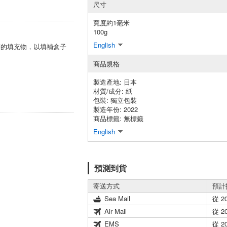
尺寸
寬度約1毫米
100g
English
等的填充物，以填補盒子
商品規格
製造產地:
日本
材質/成分:
紙
包裝:
獨立包裝
製造年份: 2022
商品標籤: 無標籤
English
預測到貨
寄送方式
預計
Sea Mail
從 2
Air Mail
從 2
EMS
從 2