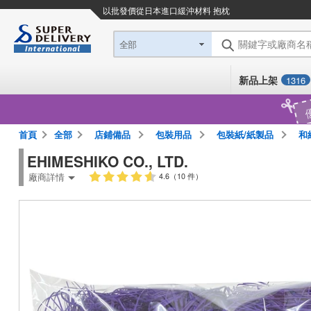
以批發價從日本進口
緩沖材料 抱枕
關鍵字或廠商名
全部
新品上架
1316
首頁
全部
店鋪備品
包裝用品
包裝紙/紙製品
和紙
EHIMESHIKO CO., LTD.
廠商詳情
4.6（10 件）