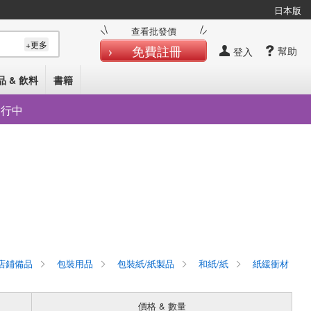
日本版
查看批發價
+更多
免費註冊
幫助
登入
品 & 飲料
書籍
發行中
店鋪備品
包裝用品
包裝紙/紙製品
和紙/紙
紙緩衝材
價格 & 數量