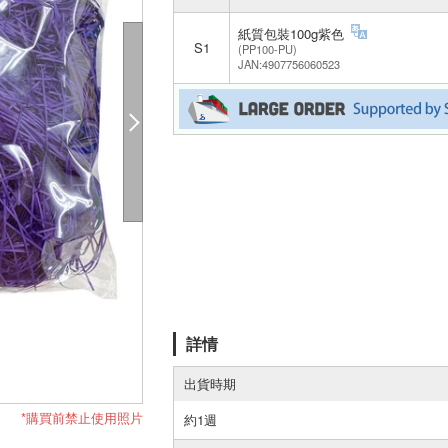
紙質包裝100g紫色
S1
(PP100-PU)
JAN:4907756060523
詳情
出貨時期
*購買前禁止使用照片
約1週