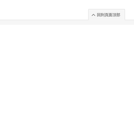
回到頁面頂部
rt」出展のご案内
.
 Chuo-ku TOKYO 103-0014, JAPAN
. 100%