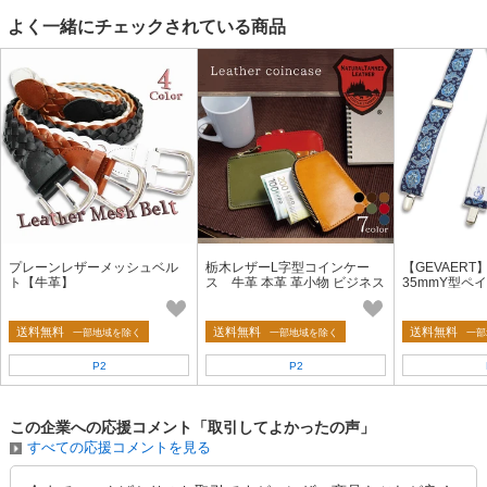
よく一緒にチェックされている商品
プレーンレザーメッシュベル
栃木レザーL字型コインケー
【GEVAER
ト【牛革】
ス 牛革 本革 革小物 ビジネス
35mmY型ペ
小銭入れ プレゼント 祝い メン
ギーゲバルト
ズ レディース
ゃれ ゴム生地
送料無料
送料無料
送料無料
一部地域を除く
一部地域を除く
一部
P2
P2
この企業への応援コメント「取引してよかったの声」
すべての応援コメントを見る