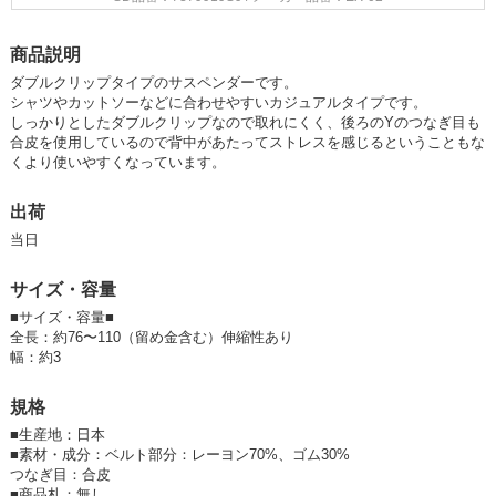
商品説明
ダブルクリップタイプのサスペンダーです。
シャツやカットソーなどに合わせやすいカジュアルタイプです。
しっかりとしたダブルクリップなので取れにくく、後ろのYのつなぎ目も
合皮を使用しているので背中があたってストレスを感じるということもな
くより使いやすくなっています。
出荷
当日
サイズ・容量
■サイズ・容量■
全長：約76〜110（留め金含む）伸縮性あり
幅：約3
規格
■
生産地：日本
■
素材・成分：ベルト部分：レーヨン70%、ゴム30%
つなぎ目：合皮
■
商品札：無し