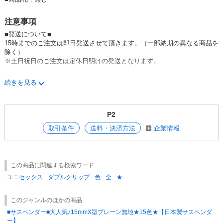
注意事項
■発送について■
15時までのご注文は即日発送させて頂きます。（一部納期の異なる商品を
除く）
※土日祝日のご注文は定休日明けの発送となります。
■在庫について■
続きを見る
在庫管理には充分な注意をしておりますが、一般卸と在庫を共有しており
ますので、
システム上での在庫調整の更新に時間がかかり、
P2
ご注文頂いた後に商品完売のご連絡（メール）をさせていただく場合もご
ざいます。
取引条件
送料・決済方法
企業情報
誠に申し訳ございませんが、ご了承のほどよろしくお願い致します。
■ご注文について■
1点から発送させて頂きます。
この商品に関連する検索ワード
ご発注頂ける数量によって掛け率は変更致しますので、お気軽にご相談下
さい。
ユニセックス
ダブルクリップ
色
全
★
■返品交換について■
このジャンルのほかの商品
商品到着後、数量および破損品等の検品をお願いいたします。
■サスペンダー■大人気♪15mmX型プレーン無地★15色★【日本製サスペンダ
1週間をすぎました場合返品をお受けできない場合がございますので御了
ー】
承ください。