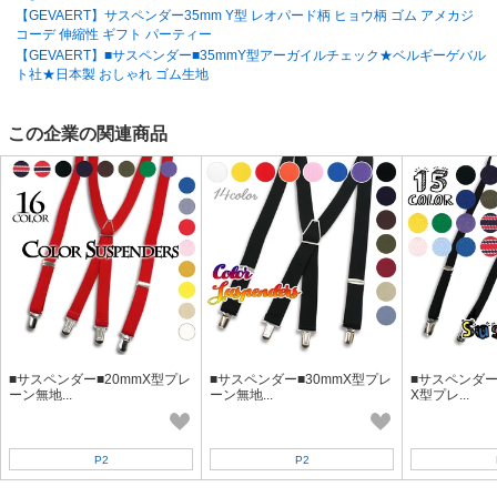
【GEVAERT】サスペンダー35mm Y型 レオパード柄 ヒョウ柄 ゴム アメカジ
尚、エンドユーザーに届いてからの不良品の交換は致しかねます。
コーデ 伸縮性 ギフト パーティー
【GEVAERT】■サスペンダー■35mmY型アーガイルチェック★ベルギーゲバル
ト社★日本製 おしゃれ ゴム生地
この企業の関連商品
■サスペンダー■20mmX型プレ
■サスペンダー■30mmX型プレ
■サスペンダー
ーン無地...
ーン無地...
X型プレ...
P2
P2