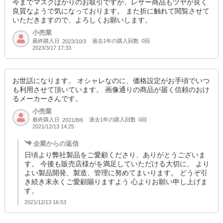
今までマスクばかりのお取引ですが、レザー商品もツヤが良く
良質なようで気になっております。 また折に触れて閲覧させて
いただきますので、よろしくお願いします。
小売業
最終購入日
過去1年の購入回数
0回
2023/10/3
2023/3/17 17:33
お世話になります。 オシャレなのに、価格設定がお手頃でいつ
も利用させて頂いています。 画像通りの商品が届く信頼のおけ
るメーカーさんです。
小売業
最終購入日
過去1年の購入回数
0回
2021/8/6
2021/12/13 14:25
企業からの返信
日頃より弊社製品をご愛顧くださり、ありがとうございま
す。 今後も販売店様がを満足していただける大切に、 より
よい製品開発、製造、管理に努めてまいります。 どうぞ引
き続き末永くご愛顧賜りますよう 心よりお願い申し上げま
す。
2021/12/13 16:53