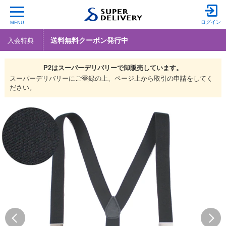
ログイン
MENU
送料無料クーポン発行中
入会特典
P2は
スーパーデリバリーで
卸販売しています。
スーパーデリバリーにご登録の上、ページ上から取引の申請をしてく
ださい。