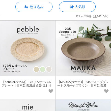
人気順
絞り込み
121 ～ 240件
（全24013件）
【pebble(ペブル)】175リムオーバル
【MAUKA(マウカ)】 235ディーププレ
プレート［日本製 美濃焼 食器 皿］オ
ート スモークブラウン［日本製 美濃
リジナル
焼 食器 深皿］オリジナル