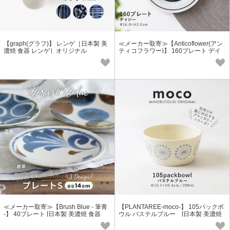
【graph(グラフ)】 レンゲ［日本製 美
≪メーカー取寄≫【Anticoflower(アン
濃焼 食器 レンゲ］オリジナル
ティコフラワー)】 160プレート デイ
ジー［日本製 美濃焼 食器 皿］
≪メーカー取寄≫【Brush Blue - 筆青
【PLANTAREE-moco-】 105パックボ
-】 40プレート [日本製 美濃焼 食器
ウル パステルブルー [日本製 美濃焼
陶器]
陶器 小鉢] オリジナル