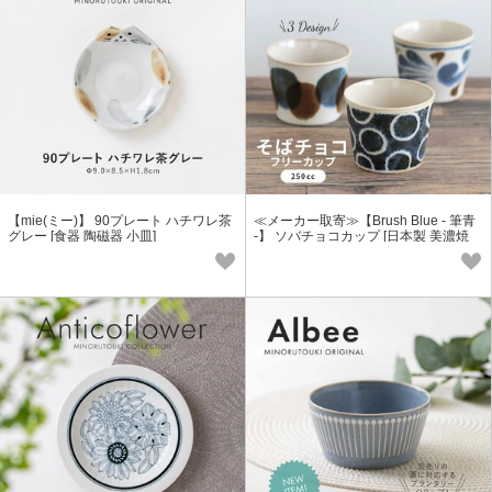
【mie(ミー)】 90プレート ハチワレ茶
≪メーカー取寄≫【Brush Blue - 筆青
グレー [食器 陶磁器 小皿]
-】 ソバチョコカップ [日本製 美濃焼
食器 陶器]