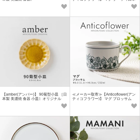
製 美濃焼 食器 マグ］
【amber(アンバー)】 90菊型小皿 ［日
≪メーカー取寄≫【Anticoflower(アン
本製 美濃焼 食器 小皿］オリジナル
ティコフラワー)】 マグ ブロッサム
［日本製 美濃焼 食器 マグ］