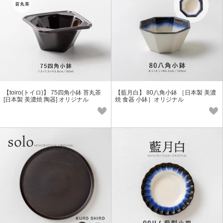
【toiro(トイロ)】 75四角小鉢 苔丸茶
【藍月白】 80八角小鉢 ［日本製 美濃
[日本製 美濃焼 陶器] オリジナル
焼 食器 小鉢］オリジナル