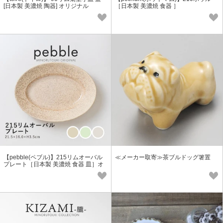
[日本製 美濃焼 陶器] オリジナル
［日本製 美濃焼 食器 ］
【pebble(ペブル)】215リムオーバル
≪メーカー取寄≫茶ブルドッグ箸置
プレート［日本製 美濃焼 食器 皿］オ
リジナル