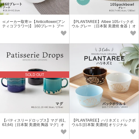
≪メーカー取寄≫【Anticoflower(アン
【PLANTAREE】Albee 105パックボ
ティコフラワー)】 160プレート ブー
ウル グレー ［日本製 美濃焼 食器 ］オ
ケ［日本製 美濃焼 食器 皿］
リジナル
SOLD OUT
【パティスリードロップス】マグ (61,
【PLANTAREE】ハリネズミ パックボ
63,64)［日本製 美濃焼 陶器 マグ］オ
ウルS [日本製 美濃焼] オリジナル
リジナル