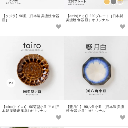
【クジラ】90皿［日本製 美濃焼 食器
【amis(アミ)】220プレート［日本製
皿］
美濃焼 食器 皿］オリジナル
【toiro(トイロ)】 90菊型小皿 アメ [日
【藍月白】 90八角小皿 ［日本製 美濃
本製 美濃焼 陶器] オリジナル
焼 食器 小皿］オリジナル