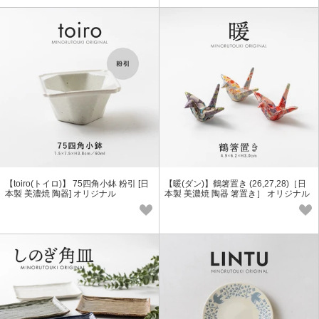
【toiro(トイロ)】 75四角小鉢 粉引 [日
【暖(ダン)】鶴箸置き (26,27,28)［日
本製 美濃焼 陶器] オリジナル
本製 美濃焼 陶器 箸置き］ オリジナル
(銅版)