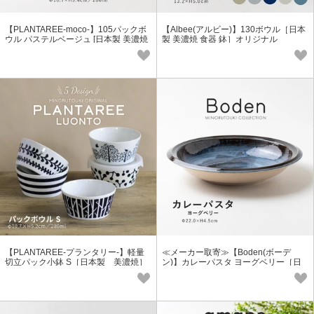
【PLANTAREE-moco-】105パックボ
【Albee(アルビー)】130ボウル［日本
ウル パステルベージュ [日本製 美濃焼
製 美濃焼 食器 鉢］オリジナル
陶器 小鉢] オリジナル
【PLANTAREE-プランタリー-】軽量
≪メーカー取寄≫【Boden(ボーデ
切立パック小鉢 S［日本製 美濃焼］
ン)】カレーパスタ ヨーグベリー［日
オリジナル
本製 美濃焼 食器 深皿］