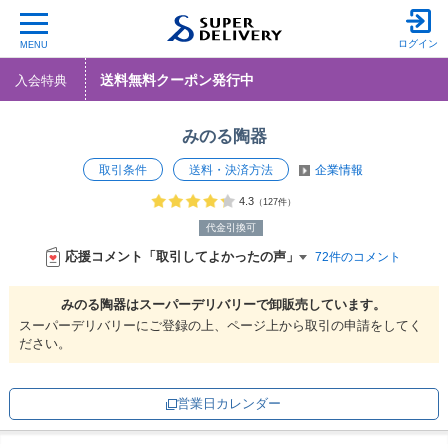
ログイン
MENU
送料無料クーポン発行中
入会特典
みのる陶器
取引条件
送料・決済方法
企業情報
4.3
（127件）
代金引換可
応援コメント「取引してよかったの声」
72件のコメント
みのる陶器は
スーパーデリバリーで
卸販売しています。
スーパーデリバリーにご登録の上、ページ上から取引の申請をしてく
ださい。
営業日カレンダー