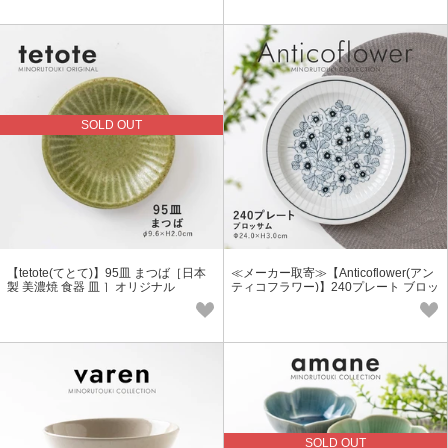
SOLD OUT
【tetote(てとて)】95皿 まつば［日本
≪メーカー取寄≫【Anticoflower(アン
製 美濃焼 食器 皿 ］オリジナル
ティコフラワー)】240プレート ブロッ
サム［日本製 美濃焼 食器 皿］
SOLD OUT