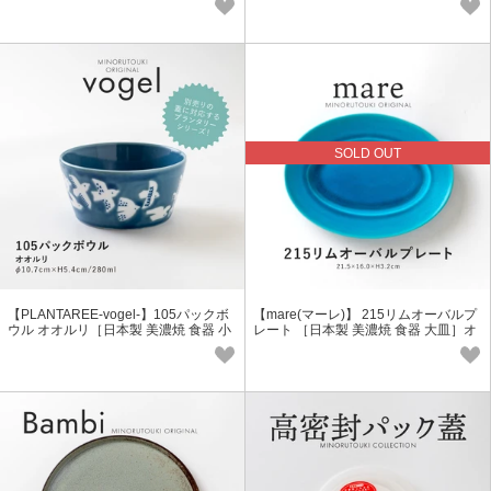
SOLD OUT
【PLANTAREE-vogel-】105パックボ
【mare(マーレ)】 215リムオーバルプ
ウル オオルリ［日本製 美濃焼 食器 小
レート ［日本製 美濃焼 食器 大皿］オ
鉢］オリジナル
リジナル