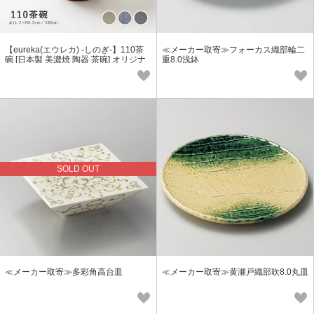
【eureka(エウレカ) -しのぎ-】110茶
≪メーカー取寄≫フォーカス織部輪二
碗 [日本製 美濃焼 陶器 茶碗] オリジナ
重8.0浅鉢
ル
SOLD OUT
≪メーカー取寄≫多彩角高台皿
≪メーカー取寄≫黄瀬戸織部吹8.0丸皿