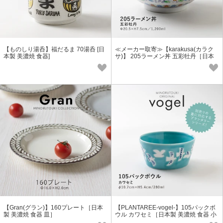
【ものしり湯呑】福だるま 70湯呑 [日
≪メーカー取寄≫【karakusa(カラク
本製 美濃焼 食器]
サ)】 205ラーメン丼 五彩牡丹［日本
製 美濃焼 食器 丼］*
【Gran(グラン)】160プレート［日本
【PLANTAREE-vogel-】105パックボ
製 美濃焼 食器 皿］
ウル カワセミ［日本製 美濃焼 食器 小
鉢］オリジナル