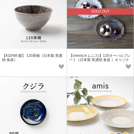
SOLD OUT
【KIZAMI 朧】 120茶碗［日本製 美濃
【omnis(オムニス)】120オーバルプレ
焼 食器］
ート［日本製 美濃焼 食器 ］オリジナ
ル