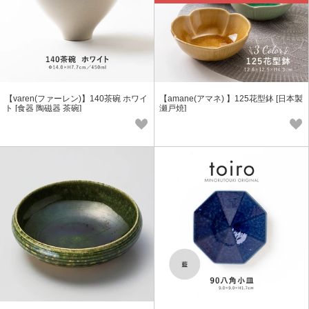
【varen(ファーレン)】140茶碗 ホワイ
【amane(アマネ) 】125花型鉢 [日本製
ト [食器 陶磁器 茶碗]
瀬戸焼]