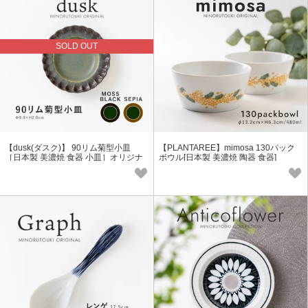
SOLD OUT
【dusk(ダスク)】 90リム菊型小皿
【PLANTAREE】mimosa 130パック
［日本製 美濃焼 食器 小皿］オリジナ
ボウル[日本製 美濃焼 陶器 食器]
ル