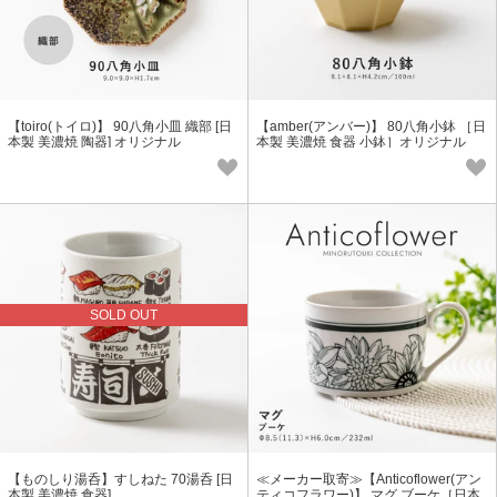
【toiro(トイロ)】 90八角小皿 織部 [日
【amber(アンバー)】 80八角小鉢 ［日
本製 美濃焼 陶器] オリジナル
本製 美濃焼 食器 小鉢］オリジナル
SOLD OUT
【ものしり湯呑】すしねた 70湯呑 [日
≪メーカー取寄≫【Anticoflower(アン
本製 美濃焼 食器]
ティコフラワー)】 マグ ブーケ［日本