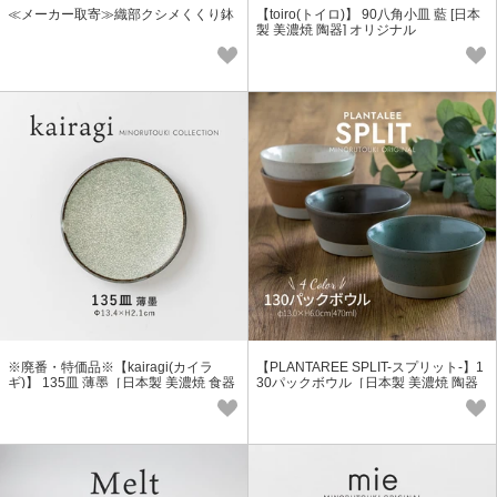
≪メーカー取寄≫織部クシメくくり鉢
【toiro(トイロ)】 90八角小皿 藍 [日本
製 美濃焼 陶器] オリジナル
※廃番・特価品※【kairagi(カイラ
【PLANTAREE SPLIT-スプリット-】1
ギ)】 135皿 薄墨［日本製 美濃焼 食器
30パックボウル［日本製 美濃焼 陶器
小皿］
食器］オリジナル