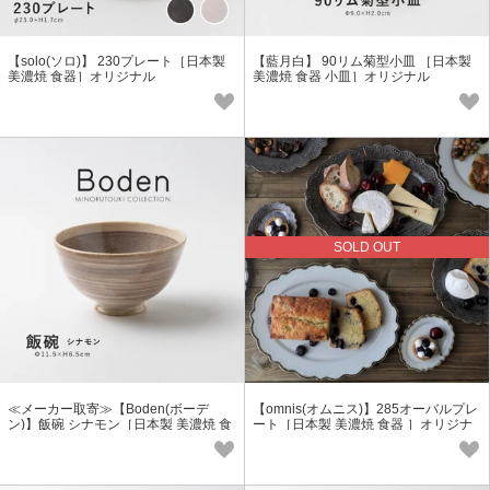
【solo(ソロ)】 230プレート［日本製
【藍月白】 90リム菊型小皿 ［日本製
美濃焼 食器］オリジナル
美濃焼 食器 小皿］オリジナル
SOLD OUT
≪メーカー取寄≫【Boden(ボーデ
【omnis(オムニス)】285オーバルプレ
ン)】飯碗 シナモン［日本製 美濃焼 食
ート［日本製 美濃焼 食器 ］オリジナ
器 茶碗］
ル