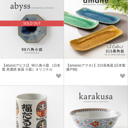
SOLD OUT
【abyss(アビス)】 90八角小皿 ［日本
【amane(アマネ) 】315長角皿 [日本製
製 美濃焼 食器 小皿］オリジナル
瀬戸焼]