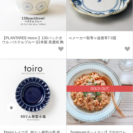
【PLANTAREE-moco-】130パックボ
≪メーカー取寄≫波唐草7.0皿
ウル パステルブルー [日本製 美濃焼 陶
器 小鉢] オリジナル
SOLD OUT
【toiro(トイロ)】 90リム菊型小皿 藍
【potmum(ポットマム)】210ボウル