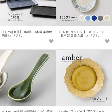
【しのぎ角皿】 160皿 [日本製 美濃焼
【LINTU(リントゥ)】 100プレート
陶器] オリジナル
［日本製 美濃焼 皿］オリジナル
≪メーカー取寄≫織部小レンゲ（萬古
【amber(アンバー)】 230プレート