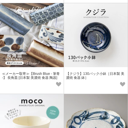
≪メーカー取寄≫【Brush Blue - 筆青
【クジラ】130パック小鉢［日本製 美
-】 長角皿 [日本製 美濃焼 食器 陶器]
濃焼 食器 鉢］