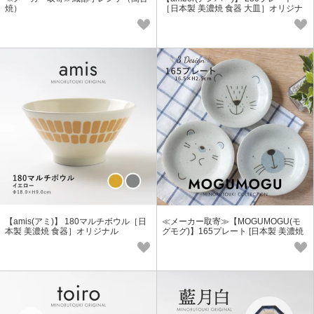
焼）
［日本製 美濃焼 食器 大皿］オリジナ
ル
【amis(アミ)】 180マルチボウル［日
≪メーカー取寄≫【MOGUMOGU(モ
本製 美濃焼 食器］オリジナル
グモグ)】165プレート [日本製 美濃焼
食器]