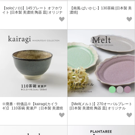
【solo(ソロ)】145プレート オフホワ
【南風-ぱいかじ-】130茶碗 [日本製 美
イト [日本製 美濃焼 陶器 皿] オリジナ
濃焼]
ル
※廃番・特価品※【kairagi(カイラ
【Melt(メルト)】270オーバルプレート
ギ)】 110茶碗 黄瀬戸［日本製 美濃焼
[日本製 美濃焼 陶器 皿] オリジナル
食器 茶碗］