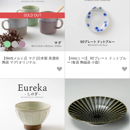
SOLD OUT
【Melt(メルト)】マグ [日本製 美濃焼
【mie(ミー)】 90プレート ドットブル
陶器 マグ] オリジナル
ー [食器 陶磁器 小皿]