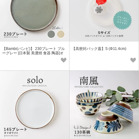
【Bambi(バンビ)】 230プレート ブル
【高密封パック蓋】S (Φ11.4cm)
ーグレー [日本製 美濃焼 食器 陶器]オ
リジナル