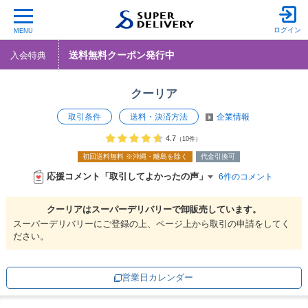
ログイン
MENU
送料無料クーポン発行中
入会特典
クーリア
取引条件
送料・決済方法
企業情報
4.7
（10件）
初回送料無料
※沖縄・離島を除く
代金引換可
応援コメント「取引してよかったの声」
6件のコメント
クーリアは
スーパーデリバリーで
卸販売しています。
スーパーデリバリーにご登録の上、ページ上から取引の申請をしてく
ださい。
営業日カレンダー