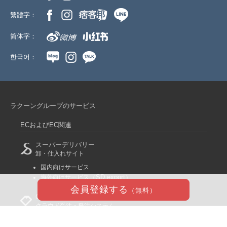
繁體字：
简体字：
한국어：
ラクーングループのサービス
ECおよびEC関連
スーパーデリバリー
卸・仕入れサイト
国内向けサービス
（SD export）
海外向けサービス
会員登録する
（無料）
COREC
クラウド受注・発注システム
SDファクトリー