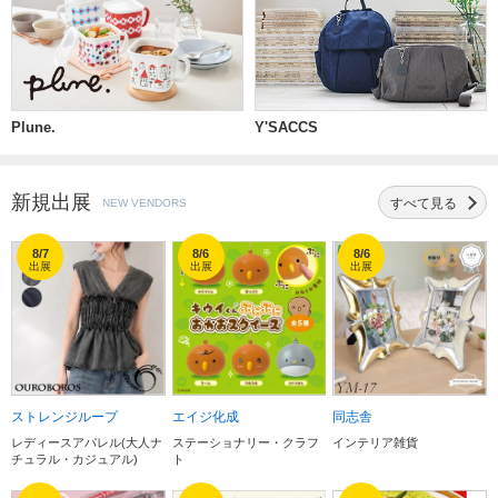
Plune.
Y'SACCS
新規出展
すべて
見る
NEW VENDORS
8/7
8/6
8/6
出展
出展
出展
ストレンジループ
エイジ化成
同志舎
レディースアパレル(大人ナ
ステーショナリー・クラフ
インテリア雑貨
チュラル・カジュアル)
ト