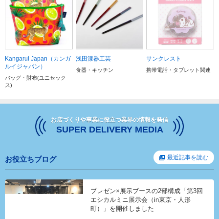
Kangarui Japan（カンガ
浅田漆器工芸
サンクレスト
ルイジャパン）
食器・キッチン
携帯電話・タブレット関連
バッグ・財布(ユニセック
ス)
お店づくりや事業に役立つ業界の情報を発信
SUPER DELIVERY MEDIA
最近記事を読む
お役立ちブログ
プレゼン×展示ブースの2部構成「第3回
エシカルミニ展示会（in東京・人形
町）」を開催しました