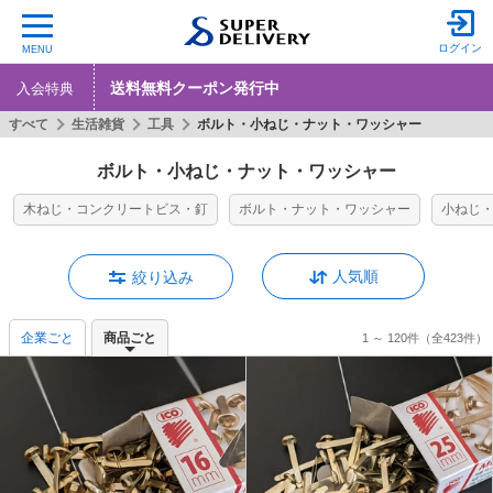
ログイン
MENU
送料無料クーポン発行中
入会特典
すべて
生活雑貨
工具
ボルト・小ねじ・ナット・ワッシャー
ボルト・小ねじ・ナット・ワッシャー
木ねじ・コンクリートビス・釘
ボルト・ナット・ワッシャー
小ねじ
人気順
絞り込み
企業ごと
商品ごと
1 ～ 120件
（全423件）