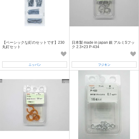
【ベーシックな釘のセットです】230
日本製 made in japan 銀 アルミSフッ
丸釘セット
ク 2.3×23 P-434
ニッパン
フジキン