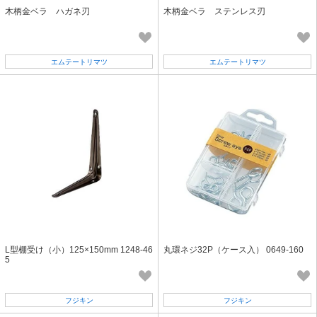
木柄金ベラ ハガネ刃
木柄金ベラ ステンレス刃
エムテートリマツ
エムテートリマツ
L型棚受け（小）125×150mm 1248-46
丸環ネジ32P（ケース入） 0649-160
5
フジキン
フジキン