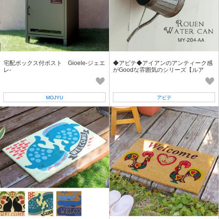
宅配ボックス付ポスト Gioele-ジェエ
◆アビテ◆アイアンのアンティーク感
レ-
がGoodな雰囲気のシリーズ【ルア
ン・ウォーターカン】
MOJYU
アビテ