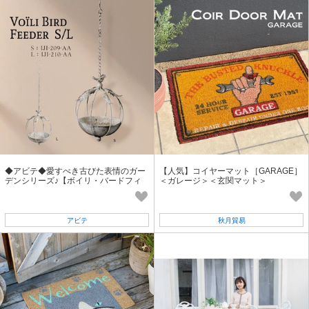
◆アビテ◆愛すべき古びた表情のガー
【人気】コイヤーマット［GARAGE］
デンシリーズ♪【ボイリ・バードフィ
＜ガレージ＞＜玄関マット＞
ーダー・S/Lサイズ】
アビテ
秋月貿易