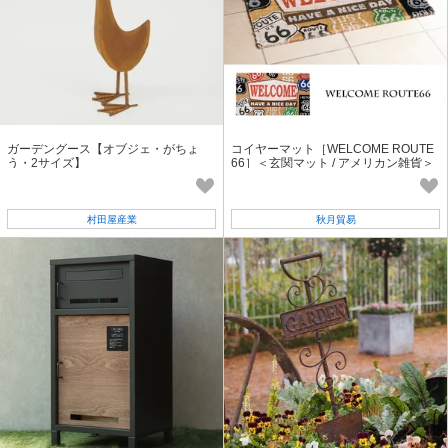
ガーデングース【オブジェ・がちょ
コイヤーマット［WELCOME ROUTE
う・2サイズ】
66］＜玄関マット / アメリカン雑貨＞
村田屋産業
秋月貿易