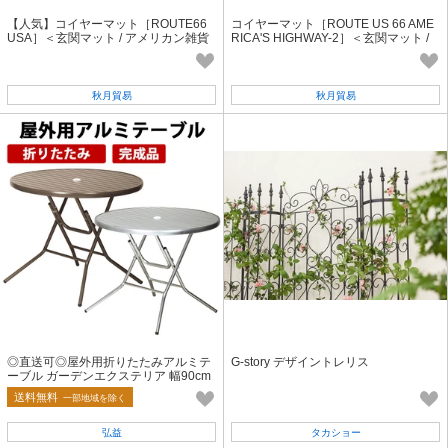
【人気】コイヤーマット［ROUTE66
コイヤーマット［ROUTE US 66 AME
USA］＜玄関マット / アメリカン雑貨
RICA'S HIGHWAY-2］＜玄関マット /
＞
アメリカン雑貨＞
秋月貿易
秋月貿易
◎直送可◎屋外用折りたたみアルミテ
G-story デザイントレリス
ーブル ガーデンエクステリア 幅90cm
AL-F90RT
送料無料
一部地域を除く
弘益
タカショー