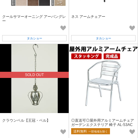
クールサマーオーニング アーバングレ
ネス アームチェアー
ー
タカショー
タカショー
SOLD OUT
クラウンベル【王冠・ベル】
◎直送可◎屋外用アルミアームチェア
ガーデンエクステリア 椅子 AL-53AC
送料無料
一部地域を除く