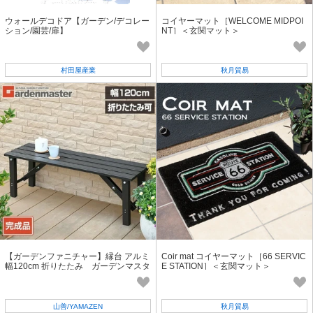
ウォールデコドア【ガーデン/デコレー
コイヤーマット［WELCOME MIDPOI
ション/園芸/扉】
NT］＜玄関マット＞
村田屋産業
秋月貿易
【ガーデンファニチャー】縁台 アルミ
Coir mat コイヤーマット［66 SERVIC
幅120cm 折りたたみ ガーデンマスタ
E STATION］＜玄関マット＞
ー
山善/YAMAZEN
秋月貿易