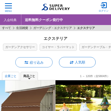
ログイン
MENU
送料無料クーポン発行中
入会特典
すべて
生活雑貨
ガーデニング・エクステリア
エクステリア
エクステリア
ガーデンアクセサリー
コイヤー・ラバーマット
ガーデンテーブル・
人気順
絞り込み
企業ごと
商品ごと
1 ～ 120件
（全5804件）