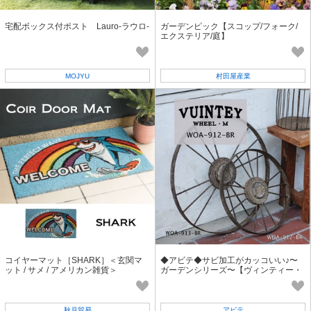
宅配ボックス付ポスト Lauro-ラウロ-
ガーデンピック【スコップ/フォーク/
エクステリア/庭】
MOJYU
村田屋産業
コイヤーマット［SHARK］＜玄関マ
◆アビテ◆サビ加工がカッコいい♪〜
ット / サメ / アメリカン雑貨＞
ガーデンシリーズ〜【ヴィンティー・
ホイール・M】
秋月貿易
アビテ