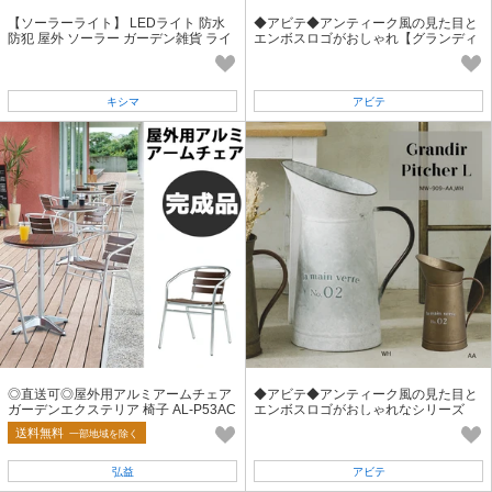
【ソーラーライト】 LEDライト 防水
◆アビテ◆アンティーク風の見た目と
防犯 屋外 ソーラー ガーデン雑貨 ライ
エンボスロゴがおしゃれ【グランディ
トアップ 庭
ール・ミルクポット・S】
キシマ
アビテ
◎直送可◎屋外用アルミアームチェア
◆アビテ◆アンティーク風の見た目と
ガーデンエクステリア 椅子 AL-P53AC
エンボスロゴがおしゃれなシリーズ
【グランディール・ピッチャー・L】
送料無料
一部地域を除く
弘益
アビテ