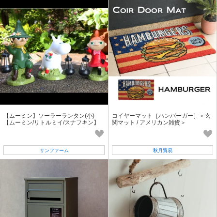
【ムーミン】ソーラーランタン(小)
コイヤーマット［ハンバーガー］＜玄
【ムーミン/リトルミイ/スナフキン】
関マット / アメリカン雑貨＞
園芸・ガーデニング用品 LEDライト
サンファーム
秋月貿易