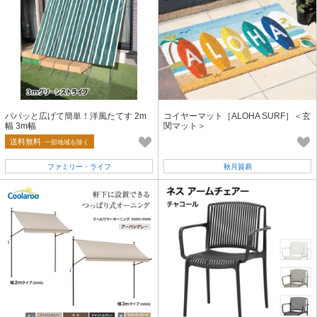
パパッと広げて簡単！洋風たてす 2m
コイヤーマット［ALOHA SURF］＜玄
幅 3m幅
関マット＞
送料無料
一部地域を除く
ファミリー・ライフ
秋月貿易