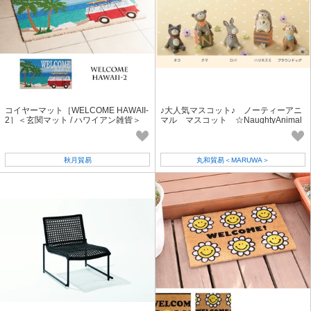
コイヤーマット［WELCOME HAWAII-
♪大人気マスコット♪ ノーティーアニ
2］＜玄関マット / ハワイアン雑貨＞
マル マスコット ☆NaughtyAnimal
☆
秋月貿易
丸和貿易＜MARUWA＞