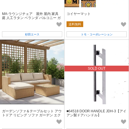
MA-ラウンジチェア 屋外 屋内 家具
コイヤーマット
庭 人工ラタン ベランダ バルコニー ガ
ーデン リゾート
送料無料
杉田エース
トモ・コーポレーション
SOLD OUT
ガーデンソファ＆テーブルセット アウ
■64518 DOOR HANDLE JDH-3【アイ
トドア リビング ソファ ガーデン エク
アン製ドアハンドル】
ステリア