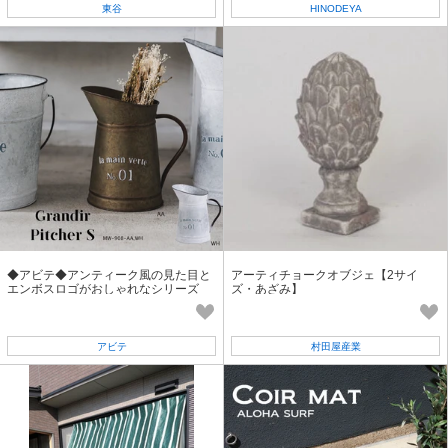
東谷
HINODEYA
◆アビテ◆アンティーク風の見た目と
アーティチョークオブジェ【2サイ
エンボスロゴがおしゃれなシリーズ
ズ・あざみ】
【グランディール・ピッチャー・S】
アビテ
村田屋産業