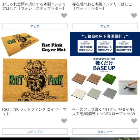
おしゃれ空間を演出する木製インテリ
存在感のある木製インテリアはしご
アはしご【フォレ・ステップラダー】
【ウッド・ラダー】
アビテ
アビテ
RAT FINK ラットフィンク コイヤー マ
ベースアップ敷くだけデッキ/タイル/
ット
人工芝/幅調整エッジ/スロープエッジ/
コーナーエッジ「2023春夏新作」
ステップス
タカショー