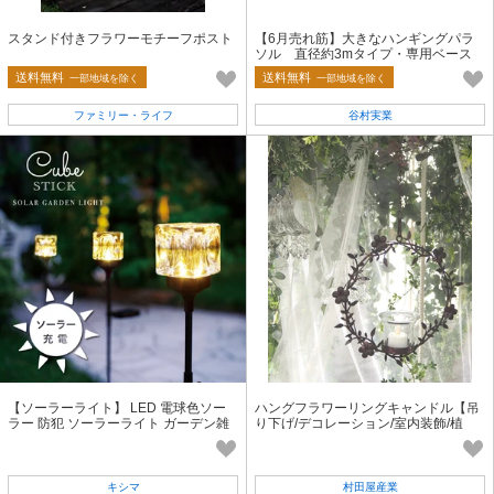
スタンド付きフラワーモチーフポスト
【6月売れ筋】大きなハンギングパラ
ソル 直径約3mタイプ・専用ベース
送料無料
送料無料
一部地域を除く
一部地域を除く
ファミリー・ライフ
谷村実業
【ソーラーライト】 LED 電球色ソー
ハングフラワーリングキャンドル【吊
ラー 防犯 ソーラーライト ガーデン雑
り下げ/デコレーション/室内装飾/植
貨 ライトアップ 庭
物】
キシマ
村田屋産業