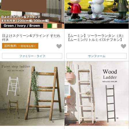
日よけスクリーン&ブラインド すだれ
【ムーミン】ソーラーランタン（大）
付き
【ムーミン/リトルミイ/スナフキン】
園芸・ガーデニング用品 LED
送料無料
一部地域を除く
ファミリー・ライフ
サンファーム