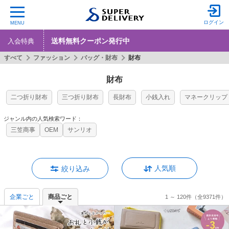
ログイン
MENU
送料無料クーポン発行中
入会特典
すべて
ファッション
バッグ・財布
財布
財布
二つ折り財布
三つ折り財布
長財布
小銭入れ
マネークリップ
ジャンル内の人気検索ワード：
三笠商事
OEM
サンリオ
人気順
絞り込み
企業ごと
商品ごと
1 ～ 120件
（全9371件）