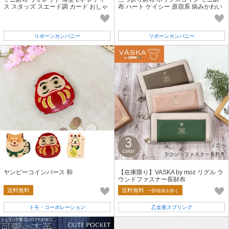
ス スタッズ スエード調 カード おしゃ
布 ハート ケイシー 原宿系 病みかわい
れ きれいめ クール
い 量産 地雷 ロリータ ゴシック
リボーンカンパニー
リボーンカンパニー
ヤンピーコインパース 和
【在庫限り】VASKA by moz リグル ラ
ウンドファスナー長財布
送料無料
送料無料
一部地域を除く
トモ・コーポレーション
乙女座スプリング