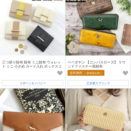
三つ折り財布 財布 ミニ財布 ウォレッ
ベベダヤン 【コンパスローズ】 ラウ
ト ミニ 小さめ カード入れ ボックスコ
ンドファスナー長財布
イン シンプル ドリュー
送料無料
一部地域を除く
リボーンカンパニー
乙女座スプリング