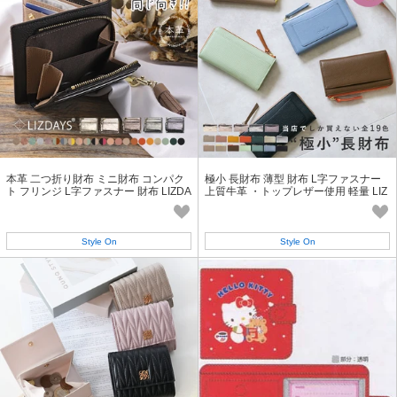
本革 二つ折り財布 ミニ財布 コンパク
極小 長財布 薄型 財布 L字ファスナー
ト フリンジ L字ファスナー 財布 LIZDA
上質牛革 ・トップレザー使用 軽量 LIZ
YS リズデイズ
DAYS リズデイズ
Style On
Style On