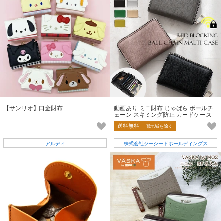
【サンリオ】口金財布
動画あり ミニ財布 じゃばら ボールチ
ェーン スキミング防止 カードケース
【inw-90001p】
送料無料
一部地域を除く
アルディ
株式会社ジーシードホールディングス