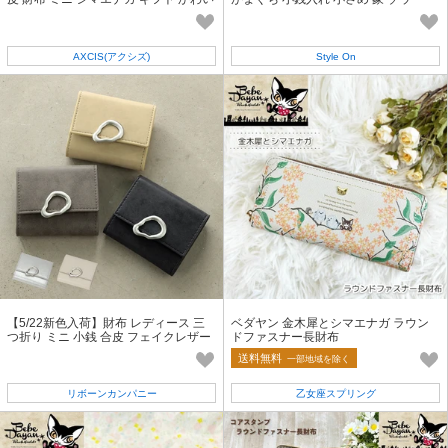
い フェイクレザー 2024新作
AXCIS(アクシズ)
Style On
【5/22新色入荷】財布 レディース 三
ベダヤン 金木犀とシマエナガ ラウン
つ折り ミニ 小銭 合皮 フェイクレザー
ドファスナー長財布
金具 ヴィンテージ アースラ
送料無料
一部地域を除く
リボーンカンパニー
乙女座スプリング