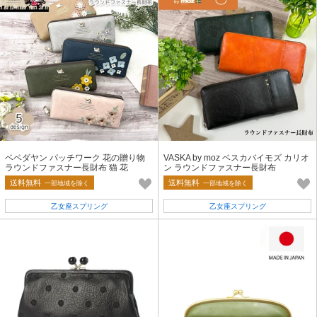
ベベダヤン パッチワーク 花の贈り物
VASKA by moz ベスカバイモズ カリオ
ラウンドファスナー長財布 猫 花
ン ラウンドファスナー長財布
送料無料
送料無料
一部地域を除く
一部地域を除く
乙女座スプリング
乙女座スプリング