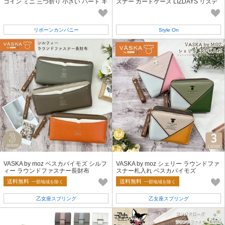
コイン ミニ 三つ折り 小さい ハート キ
スナー カードケース LIZDAYS リズデ
ルティング キルト かわいい
イズ
リボーンカンパニー
Style On
VASKA by moz ベスカバイモズ シルフ
VASKA by moz シェリー ラウンドファ
ィー ラウンドファスナー長財布
スナー札入れ ベスカバイモズ
送料無料
送料無料
一部地域を除く
一部地域を除く
乙女座スプリング
乙女座スプリング