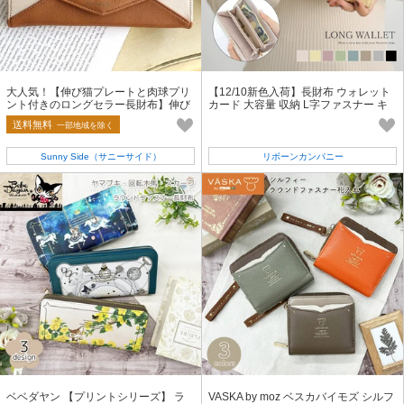
大人気！【伸び猫プレートと肉球プリ
【12/10新色入荷】長財布 ウォレット
ント付きのロングセラー長財布】伸び
カード 大容量 収納 L字ファスナー キ
猫レター長財布
ルティング ロージア
送料無料
一部地域を除く
Sunny Side（サニーサイド）
リボーンカンパニー
ベベダヤン 【プリントシリーズ】 ラ
VASKA by moz ベスカバイモズ シルフ