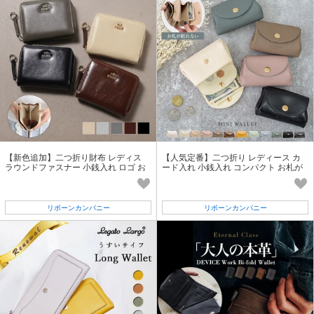
【新色追加】二つ折り財布 レディス
【人気定番】二つ折り レディース カ
ラウンドファスナー 小銭入れ ロゴ お
ード入れ 小銭入れ コンパクト お札が
しゃれ ビンテージ ハウル
折れない ミニ財布 ドーラ
リボーンカンパニー
リボーンカンパニー