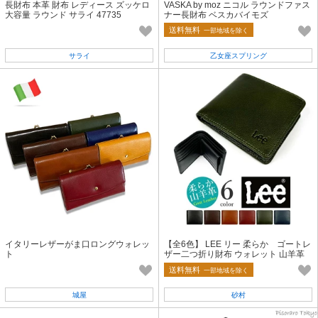
長財布 本革 財布 レディース ズッケロ
VASKA by moz ニコル ラウンドファス
大容量 ラウンド サライ 47735
ナー長財布 ベスカバイモズ
送料無料
一部地域を除く
サライ
乙女座スプリング
イタリーレザーがま口ロングウォレッ
【全6色】 LEE リー 柔らか ゴートレ
ト
ザー二つ折り財布 ウォレット 山羊革
本革 リアルレザー(les-2)
送料無料
一部地域を除く
城屋
砂村