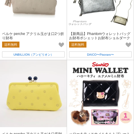
ペルケ perche アクリル玉がま口2つ折
【新商品】Phantomウォレットバッグ
り財布
お財布ポシェットお財布ショルダーク
ラッチ3WayピソラロPisoraro
送料無料
送料無料
UNBILLION（アンビリオン）
DAICO〜Pisoraro〜