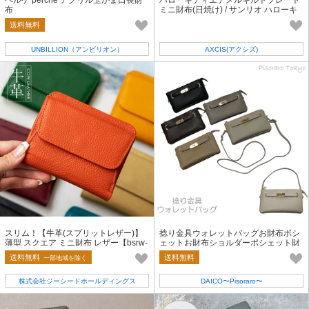
ペルケ perche アクリル玉がま口長財
ハローキティエナメルキルトプレート
布
ミニ財布(日焼け) / サンリオ ハローキ
ティ 財布 ミニ ギャル 2025新作
送料無料
UNBILLION（アンビリオン）
AXCIS(アクシズ)
スリム！【牛革(スプリットレザー)】
捻り金具ウォレットバッグお財布ポシ
薄型 スクエア ミニ財布 レザー【bsrw-
ェットお財布ショルダーポシェット財
n43wy】
布バックル
送料無料
送料無料
一部地域を除く
株式会社ジーシードホールディングス
DAICO〜Pisoraro〜