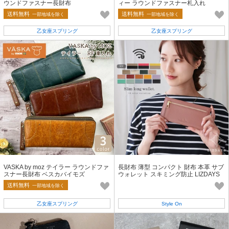
ウンドファスナー長財布
ィー ラウンドファスナー札入れ
送料無料
送料無料
一部地域を除く
一部地域を除く
乙女座スプリング
乙女座スプリング
VASKA by moz テイラー ラウンドファ
長財布 薄型 コンパクト 財布 本革 サブ
スナー長財布 ベスカバイモズ
ウォレット スキミング防止 LIZDAYS
リズデイズ
送料無料
一部地域を除く
乙女座スプリング
Style On