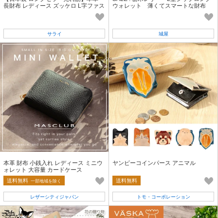
長財布 レディース ズッケロ L字ファス
ウォレット 薄くてスマートな財布
ナー スリム 水玉 サライ 55306
日本製
サライ
城屋
本革 財布 小銭入れ レディース ミニウ
ヤンピーコインパース アニマル
ォレット 大容量 カードケース
送料無料
送料無料
一部地域を除く
レザーシティジャパン
トモ・コーポレーション