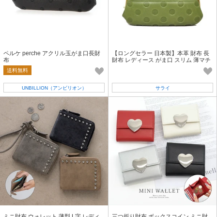
ペルケ perche アクリル玉がま口長財
【ロングセラー 日本製】本革 財布 長
布
財布 レディース がま口 スリム 薄マチ
ズッケロ 水玉 サライ 55214
送料無料
UNBILLION（アンビリオン）
サライ
ミニ財布 ウォレット 薄型 L字 レディ
三つ折り財布 ボックスコイン ミニ財