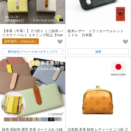
【本革（牛革）】 2つ折り ミニ財布 バ
栃木レザー トラッカーウォレット
イカラー ベルト スキミング防止【nsw
ミドル 日本製
-30422n】
送料無料
一部地域を除く
株式会社ジーシードホールディングス
城屋
財布 長財布 薄型 本革 カード入れ 小銭
日本製 本革 財布 レディース 二つ折 ズ