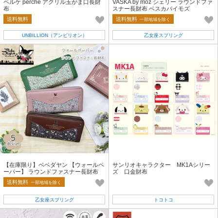
ペルケ perche アクリル玉がま口長財
VASKA by moz シェリー ラウンドファ
布
スナー長財布 ベスカバイモズ
送料無料
送料無料
一部地域を除く
UNBILLION（アンビリオン）
乙女座スプリング
【在庫限り】ベベダヤン 【ウォールペ
サンリオキャラクター MK1Aシリー
ーパー】 ラウンドファスナー長財布
ズ 口金財布
送料無料
一部地域を除く
乙女座スプリング
トコトコ