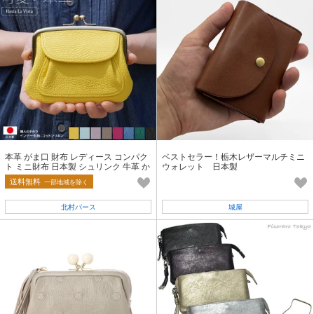
本革 がま口 財布 レディース コンパク
ベストセラー！栃木レザーマルチミニ
ト ミニ財布 日本製 シュリンク 牛革 か
ウォレット 日本製
わいい ホック式ポケット
送料無料
一部地域を除く
北村パース
城屋