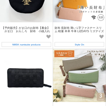
【予約販売】がま口のお財布【裏金】
財布 長財布 薄い L字ファスナー スリ
がま口 おもしろ 財布 小銭入れ
ム 軽量 本革 牛革 LIZDAYS リズデイズ
刺繍 日本製
NMSK namisuke products
Style On