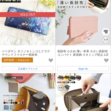
SOLD OUT
ベベダヤン タツノオトシゴとクラゲ
長財布 小さめ 薄い 本革 小さい長財布
ラウンドファスナー長財布
コンパクト 多収納 スキミング防止 LIZ
DAYS リズデイズ
送料無料
一部地域を除く
乙女座スプリング
Style On