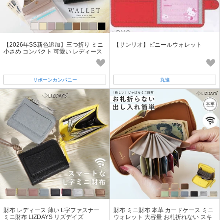
【2026年SS新色追加】三つ折り ミニ
【サンリオ】ビニールウォレット
小さめ コンパクト 可愛い レディース
キルト ロージア 人気 売れ筋
リボーンカンパニー
丸進
財布 レディース 薄い L字ファスナー
財布 ミニ財布 本革 カードケース ミニ
ミニ財布 LIZDAYS リズデイズ
ウォレット 大容量 お札折れない スキ