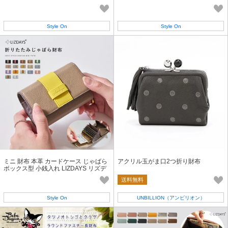
ミング防止 LIZDAYS リズデイズ
Style On
Style On
ミニ 財布 本革 カードケース じゃばら
アクリル玉がま口2つ折り財布
ボックス型 小銭入れ LIZDAYS リズデ
イズ
送料無料
Style On
UNBILLION（アンビリオン）