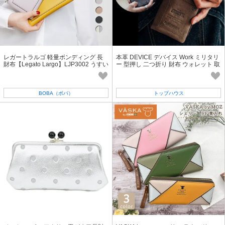
レガートラルゴ 軽量ボンディング 長
本革 DEVICE デバイス Work ミリタリ
財布【Legato Largo】LJP3002 うすい
ー 型押し 二つ折り 財布 ウォレット 取
サイフ 軽量 かるい 薄い
り外し可能 カードケース付き
BOBA（ボバ）
トップハウス