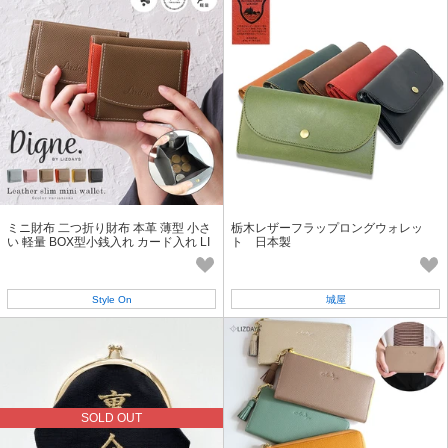
ミニ財布 二つ折り財布 本革 薄型 小さ
栃木レザーフラップロングウォレッ
い 軽量 BOX型小銭入れ カード入れ LI
ト 日本製
ZDAYS リズデイズ
Style On
城屋
SOLD OUT