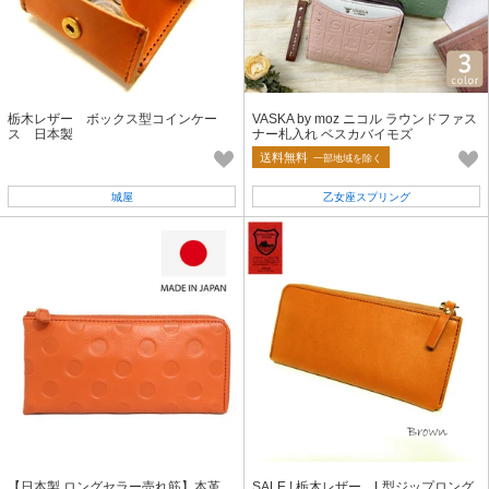
栃木レザー ボックス型コインケー
VASKA by moz ニコル ラウンドファス
ス 日本製
ナー札入れ ベスカバイモズ
送料無料
一部地域を除く
城屋
乙女座スプリング
【日本製 ロングセラー売れ筋】本革
SALE ! 栃木レザー L型ジップロング