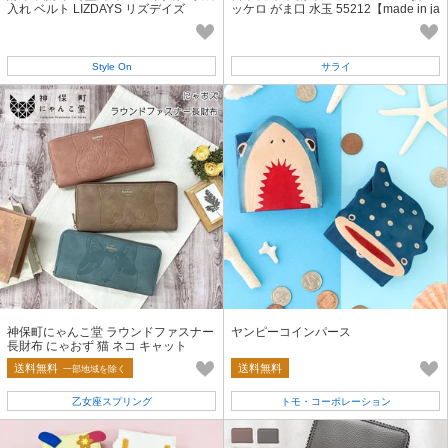
入れ ベルト LIZDAYS リズデイズ
ッケロ がま口 水玉 55212【made in ja
pan】
Style On
サライ
神保町にゃんこ堂 ラウンドファスナー
ヤンピーコインパース
長財布 にゃおず 猫 ネコ キャット
送料無料
送料無料
一部地域を除く
乙女座スプリング
トモ・コーポレーション