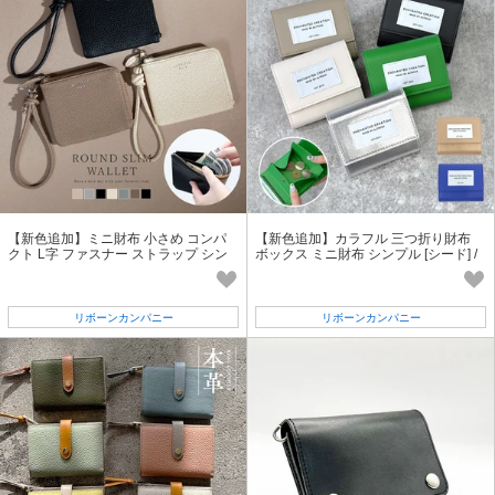
【新色追加】ミニ財布 小さめ コンパ
【新色追加】カラフル 三つ折り財布
クト L字 ファスナー ストラップ シン
ボックス ミニ財布 シンプル [シード] /
プル スリム 薄型 レディース
レディース
リボーンカンパニー
リボーンカンパニー