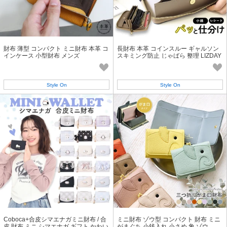
財布 薄型 コンパクト ミニ財布 本革 コ
長財布 本革 コインスルー ギャルソン
インケース 小型財布 メンズ
スキミング防止 じゃばら 整理 LIZDAY
S リズデイズ
Style On
Style On
Coboca+合皮シマエナガミニ財布 / 合
ミニ財布 ゾウ型 コンパクト 財布 ミニ
皮 財布 ミニ シマエナガ ギフト かわい
がまぐち 小銭入れ 小さめ 象 ゾウ