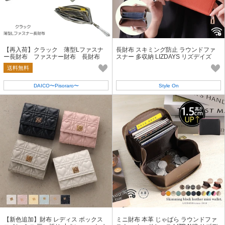
【再入荷】クラック 薄型Lファスナ
長財布 スキミング防止 ラウンドファ
ー長財布 ファスナー財布 長財布
スナー 多収納 LIZDAYS リズデイズ
ピソラロ Pisoraro
送料無料
DAICO〜Pisoraro〜
Style On
【新色追加】財布 レディス ボックス
ミニ財布 本革 じゃばら ラウンドファ