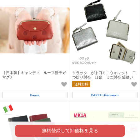
【日本製】キャンディ ルーフ親子ガ
クラック がま口ミニウォレット 二
マグチ
つ折り財布 口金 ミニ財布 袋縫い
Pisoraro
送料無料
Kanmi.
DAICO〜Pisoraro〜
無料登録して卸価格を見る