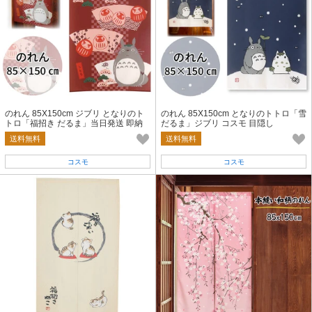
のれん 85X150cm ジブリ となりのト
のれん 85X150cm となりのトトロ「雪
トロ「福招き だるま」当日発送 即納
だるま」ジブリ コスモ 目隠し
送料無料
送料無料
コスモ
コスモ