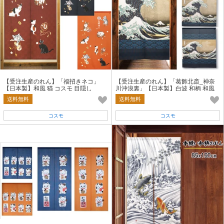
【受注生産のれん】「福招きネコ」
【受注生産のれん】「葛飾北斎_神奈
【日本製】和風 猫 コスモ 目隠し
川沖浪裏」【日本製】白波 和柄 和風
目隠し 暖簾
送料無料
送料無料
コスモ
コスモ