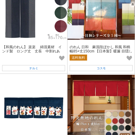
【和風のれん】 楽楽 綿混素材 イ
のれん 日和 麻混段ぼかし 和風 和柄
ンド製 ロング丈 丈長 中割れあ
幅85×丈150cm 【日本製】暖簾 目隠し
り 藍 抹茶 あずき 85×170cm
送料無料
ナルミ
コスモ