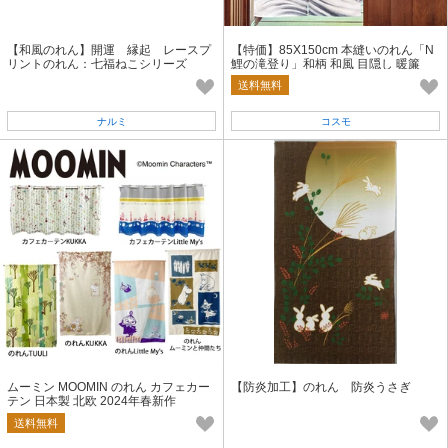
【和風のれん】開運 縁起 レースプ
【特価】85X150cm 本縫いのれん「N
リントのれん：七福ねこシリーズ
鯉の滝登り」和柄 和風 目隠し 暖簾
猫 ねこ 2つ割れ
送料無料
ナルミ
コスモ
ムーミン MOOMIN のれん カフェカー
【防炎加工】のれん 防炎うさぎ
テン 日本製 北欧 2024年春新作
送料無料