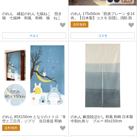
のれん 縁起のれん 七福ねこ 招き
のれん 175x50cm「防炎プレーン 全14
猫 七福神 和風 和柄 猫 ねこ
色」【日本製】コスモ 目隠し 消防 防
日本製 紺色 ブルー 85x30
災 店舗 施設 向け
送料無料
ナルミ
コスモ
のれん 85X150cm となりのトトロ「冬
のれん 麻混段ぼかし 和風 和柄 日本製
空と三日月」ジブリ 当日発送 即納
中割れ有り ブルー 85x150cm
送料無料