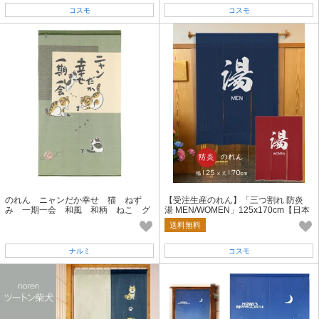
コスモ
コスモ
のれん ニャンだか幸せ 猫 ねず
【受注生産のれん】「三つ割れ 防炎
み 一期一会 和風 和柄 ねこ グ
湯 MEN/WOMEN」125x170cm【日本
リーン 85×150
製】和柄 和風 店舗 施設 向け
送料無料
ナルミ
コスモ