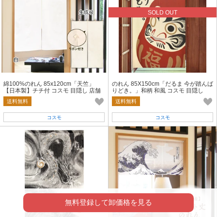
SOLD OUT
綿100%のれん 85x120cm「天竺」
のれん 85X150cm「だるま 今が踏んば
【日本製】チチ付 コスモ 目隠し 店舗
りどき。」和柄 和風 コスモ 目隠し
施設 向け
送料無料
送料無料
コスモ
コスモ
無料登録して卸価格を見る