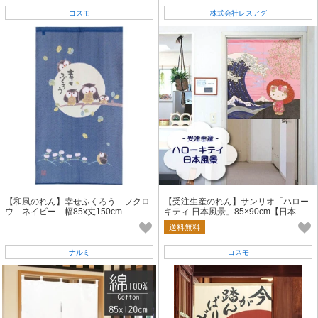
コスモ
株式会社レスアグ
【和風のれん】幸せふくろう フクロ
【受注生産のれん】サンリオ「ハロー
ウ ネイビー 幅85x丈150cm
キティ 日本風景」85×90cm【日本
製】コスモ 目隠し
送料無料
ナルミ
コスモ