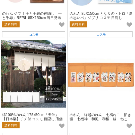
のれん ジブリ 千と千尋の神隠し「千
のれん 85X150cm となりのトトロ「夏
と千尋」RE/BL 85X150cm 当日発送
の思い出」ジブリ コスモ 目隠し
即納
送料無料
送料無料
コスモ
コスモ
綿100%のれん 175x50cm「天竺」
のれん 縁起のれん 七福ねこ 招き
【日本製】チチ付 コスモ 目隠し 店舗
猫 七福神 和風 和柄 猫 ねこ
施設 向け
日本製 イエロー 85X30
送料無料