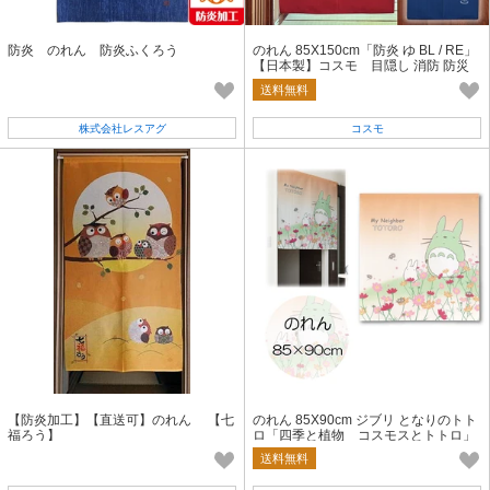
防炎 のれん 防炎ふくろう
のれん 85X150cm「防炎 ゆ BL / RE」
【日本製】コスモ 目隠し 消防 防災
店舗 施設 向け
送料無料
株式会社レスアグ
コスモ
【防炎加工】【直送可】のれん 【七
のれん 85X90cm ジブリ となりのトト
福ろう】
ロ「四季と植物 コスモスとトトロ」
送料無料