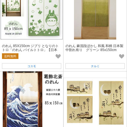
のれん 85X150cm ジブリ となりのト
のれん 麻混段ぼかし 和風 和柄 日本製
トロ「のれん パイルトトロ」【日本
中割れ有り グリーン 85x150cm
製】コスモ 目隠し
送料無料
コスモ
ナルミ