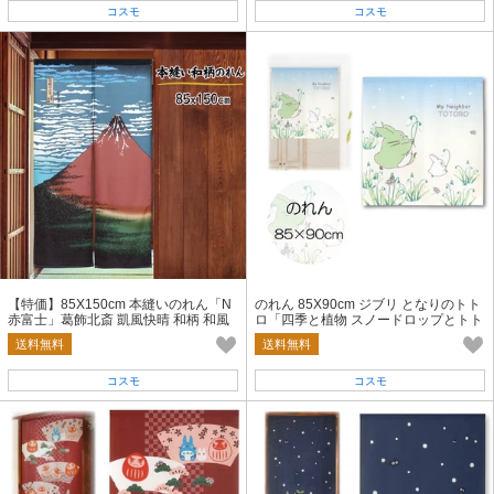
コスモ
コスモ
【特価】85X150cm 本縫いのれん「N
のれん 85X90cm ジブリ となりのトト
赤富士」葛飾北斎 凱風快晴 和柄 和風
ロ「四季と植物 スノードロップとトト
目隠し 暖簾
ロ」
送料無料
送料無料
コスモ
コスモ