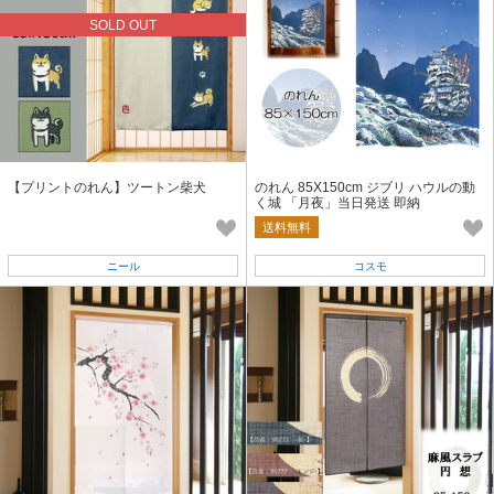
SOLD OUT
【プリントのれん】ツートン柴犬
のれん 85X150cm ジブリ ハウルの動
く城 「月夜」当日発送 即納
送料無料
ニール
コスモ