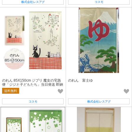
株式会社レスアグ
コスモ
のれん 85X150cm ジブリ 魔女の宅急
のれん 富士ゆ
便「ジジと子どもたち」当日発送 即納
送料無料
コスモ
株式会社レスアグ