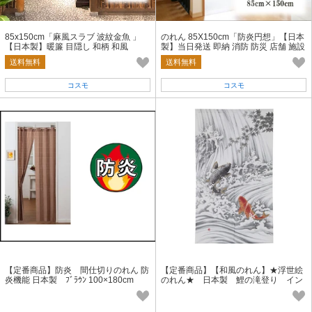
85x150cm「麻風スラブ 波紋金魚 」
のれん 85X150cm「防炎円想」【日本
【日本製】暖簾 目隠し 和柄 和風
製】当日発送 即納 消防 防災 店舗 施設
向け
送料無料
送料無料
コスモ
コスモ
【定番商品】防炎 間仕切りのれん 防
【定番商品】【和風のれん】★浮世絵
炎機能 日本製 ﾌﾞﾗｳﾝ 100×180cm
のれん★ 日本製 鯉の滝登り イン
バウンド