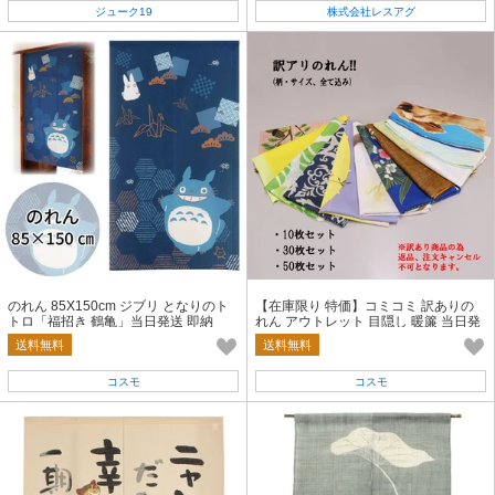
ジューク19
株式会社レスアグ
のれん 85X150cm ジブリ となりのト
【在庫限り 特価】コミコミ 訳ありの
トロ「福招き 鶴亀」当日発送 即納
れん アウトレット 目隠し 暖簾 当日発
送 即納
送料無料
送料無料
コスモ
コスモ