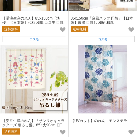
【受注生産のれん】85x150cm「淡
85x150cm「麻風スラブ 円想」【日本
桜」【日本製】和柄 和風 コスモ 目隠
製】暖簾 目隠し 和柄 和風
し
送料無料
送料無料
コスモ
コスモ
【受注生産のれん】「サンリオキャラ
【UVカット】のれん モンステラ
クターズ 吊るし雛」85×丈90cm【日
本製】コスモ 目隠し
送料無料