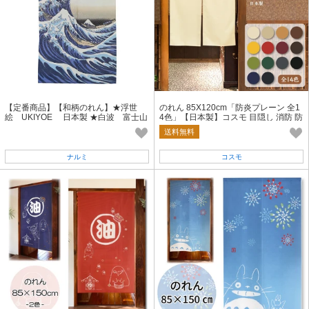
【定番商品】【和柄のれん】★浮世
のれん 85X120cm「防炎プレーン 全1
絵 UKIYOE 日本製 ★白波 富士山
4色」【日本製】コスモ 目隠し 消防 防
葛飾北斎
災 店舗 施設 向け
送料無料
ナルミ
コスモ