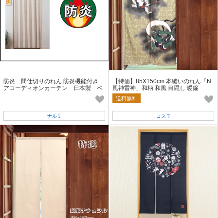
防炎 間仕切りのれん 防炎機能付き
【特価】85X150cm 本縫いのれん「N
アコーディオンカーテン 日本製 ベ
風神雷神」和柄 和風 目隠し 暖簾
ージュ 100×180cm
送料無料
ナルミ
コスモ