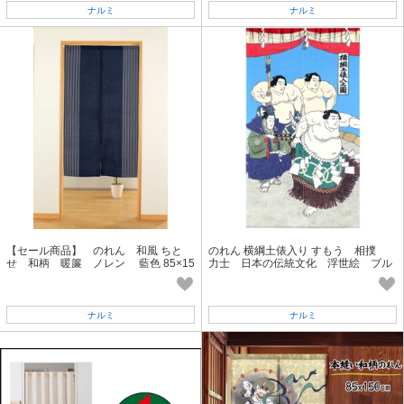
ナルミ
ナルミ
【セール商品】 のれん 和風 ちと
のれん 横綱土俵入り すもう 相撲
せ 和柄 暖簾 ノレン 藍色 85×15
力士 日本の伝統文化 浮世絵 ブル
0cm
ー 85×150
ナルミ
ナルミ