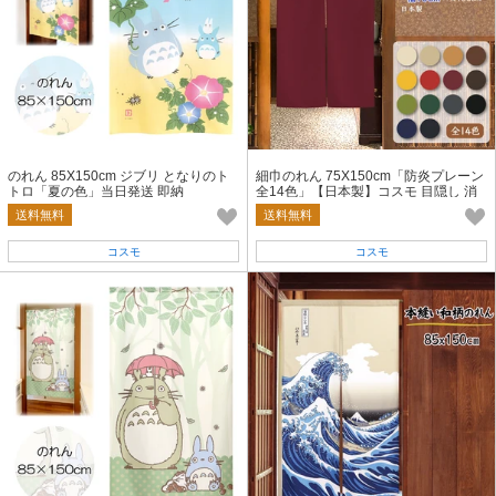
のれん 85X150cm ジブリ となりのト
細巾のれん 75X150cm「防炎プレーン
トロ「夏の色」当日発送 即納
全14色」【日本製】コスモ 目隠し 消
防 防災 店舗 施設 向け
送料無料
送料無料
コスモ
コスモ