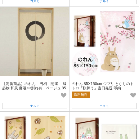
コスモ
ナルミ
【定番商品】のれん 円相 開運 縁
のれん 85X150cm ジブリ となりのト
起物 和風 麻混 中割れ有 ベージュ 85
トロ「桜舞う」当日発送 即納
x150cm
送料無料
ナルミ
コスモ