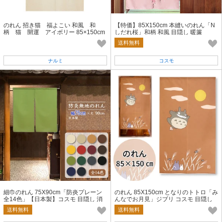
のれん 招き猫 福よこい 和風 和
【特価】85X150cm 本縫いのれん「N
柄 猫 開運 アイボリー 85×150cm
しだれ桜」和柄 和風 目隠し 暖簾
送料無料
ナルミ
コスモ
細巾のれん 75X90cm「防炎プレーン
のれん 85X150cm となりのトトロ「み
全14色」【日本製】コスモ 目隠し 消
んなでお月見」ジブリ コスモ 目隠し
防 防災 店舗 施設 向け
送料無料
送料無料