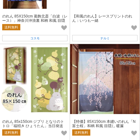
のれん 85X150cm 葛飾北斎「白波（レ
【和風のれん】レースプリントのれ
ース）」神奈川沖浪裏 和柄 和風 目隠
ん：いつも一緒
し 暖簾
送料無料
コスモ
ナルミ
のれん 85x150cm ジブリ となりのト
【特価】85X150cm 本縫いのれん「N
トロ「福招き ひょうたん」当日発送
富士桜」和柄 和風 目隠し 暖簾
即納
送料無料
送料無料