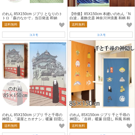
のれん 85X150cm ジブリ となりのト
【特価】85X150cm 本縫いのれん「N
トロ「森のなかで」当日発送 即納
白波」葛飾北斎 神奈川沖浪裏 和柄 和
風 目隠し 暖簾
送料無料
送料無料
コスモ
コスモ
のれん 85X150cm ジブリ 千と千尋の
のれん 85X150cm ジブリ 千と千尋の
神隠し「湯屋とカオナシ」暖簾 目隠し
神隠し「吉祥」暖簾 目隠し 和風 和柄
和風 和柄
送料無料
送料無料