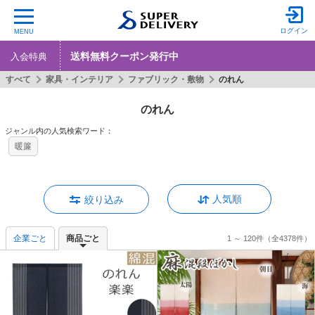
ログイン
MENU
送料無料クーポン発行中
入会特典
すべて
家具・インテリア
ファブリック・敷物
のれん
のれん
ジャンル内の人気検索ワード：
暖簾
人気順
絞り込み
企業ごと
商品ごと
1 ～ 120件
（全4378件）