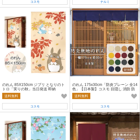
コスモ
ナルミ
のれん 85X150cm ジブリ となりのト
のれん 175x30cm「防炎プレーン 全14
トロ「実りの秋」当日発送 即納
色」【日本製】コスモ 目隠し 消防 防
災 店舗 施設 向け
送料無料
送料無料
コスモ
コスモ