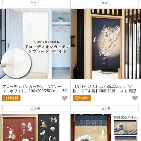
コスモ
コスモ
アコーディオンカーテン「Nプレー
【受注生産のれん】85x150cm「宵
ン ホワイト」100x200/250cm 150
桜」【日本製】和柄 和風 コスモ 目隠
x200/250cm【日本製】コスモ 省エネ
し
送料無料
送料無料
コスモ
コスモ