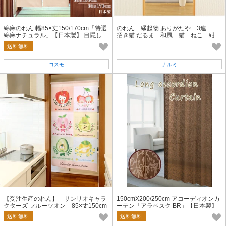
綿麻のれん 幅85×丈150/170cm「特選
のれん 縁起物 ありがたや 3連
綿麻ナチュラル」【日本製】 目隠し
招き猫 だるま 和風 猫 ねこ 紺
暖簾 無地
85×150
送料無料
コスモ
ナルミ
【受注生産のれん】「サンリオキャラ
150cmX200/250cm アコーディオンカ
クターズ フルーツオン」85×丈150cm
ーテン「アラベスク BR」【日本製】
【日本製】コスモ 目隠し
ロング 間仕切り 目隠し
送料無料
送料無料