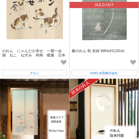
SOLD OUT
のれん にゃんだか幸せ 一期一会
麻のれん 蛙 灰緑 W84xH120cm
猫 ねこ ねずみ 和柄 暖簾 日本
製 ベージュ 85X90
ナルミ
IONO-水田株式会社-