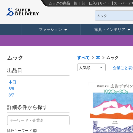
ムックの商品一覧 ｜卸・仕入れサイト【スーパーデ
ムック
ファッション
家具・インテリア
ムック
すべて
本
ムック
企業ごと表
出品日
本日
8/8
8/7
詳細条件から探す
除外キーワード