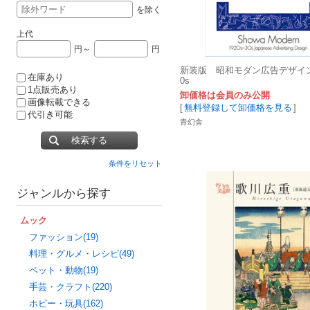
を除く
上代
円～
円
新装版 昭和モダン広告デザイン 1
在庫あり
0s
1点販売あり
卸価格は会員のみ公開
画像転載できる
[
無料登録して卸価格を見る
]
代引き可能
青幻舎
検索する
条件をリセット
ジャンルから探す
ムック
ファッション(19)
料理・グルメ・レシピ(49)
ペット・動物(19)
手芸・クラフト(220)
ホビー・玩具(162)