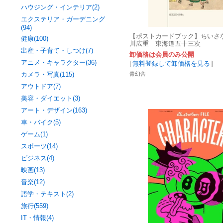
ハウジング・インテリア(2)
エクステリア・ガーデニング
(94)
【ポストカードブック】ちいさ
健康(100)
川広重 東海道五十三次
出産・子育て・しつけ(7)
卸価格は会員のみ公開
アニメ・キャラクター(36)
[
無料登録して卸価格を見る
]
カメラ・写真(115)
青幻舎
アウトドア(7)
美容・ダイエット(3)
アート・デザイン(163)
車・バイク(5)
ゲーム(1)
スポーツ(14)
ビジネス(4)
映画(13)
音楽(12)
語学・テキスト(2)
旅行(559)
IT・情報(4)