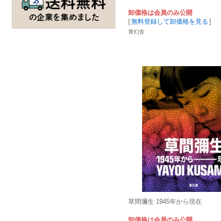
卸価格は会員のみ公開
[
無料登録して卸価格を見る
]
青幻舎
草間彌生 1945年から現在
卸価格は会員のみ公開