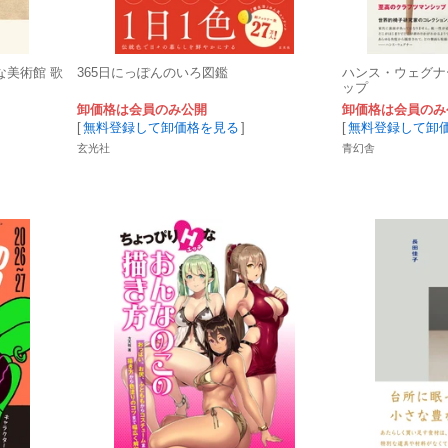
な美術館 歌
365日にっぽんのいろ図鑑
ハンス・ウェグナ
ップ
卸価格は会員のみ公開
卸価格は会員のみ
[
無料登録して卸価格を見る
]
[
無料登録して卸
玄光社
青幻舎