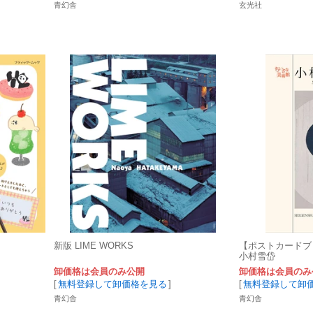
青幻舎
玄光社
新版 LIME WORKS
【ポストカード
小村雪岱
卸価格は会員のみ公開
卸価格は会員のみ
[
無料登録して卸価格を見る
]
[
無料登録して卸
青幻舎
青幻舎