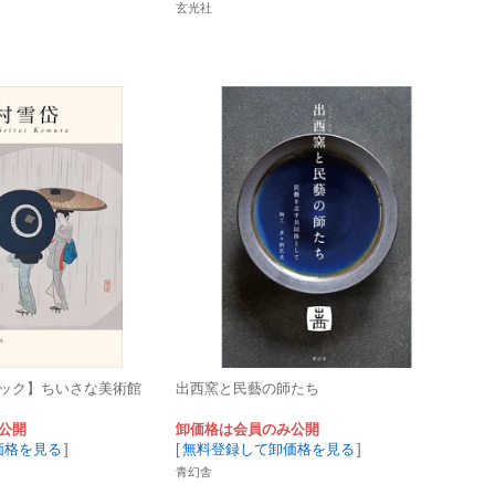
玄光社
ブック】ちいさな美術館
出西窯と民藝の師たち
公開
卸価格は会員のみ公開
価格を見る
]
[
無料登録して卸価格を見る
]
青幻舎