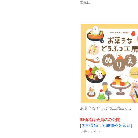
玄光社
お菓子などうぶつ工房ぬりえ
卸価格は会員のみ公開
[
無料登録して卸価格を見る
]
ブティック社