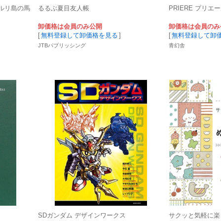
nd ユルリ島の馬
るるぶ夏目友人帳
PRIERE プリエ
卸価格は会員のみ公開
卸価格は会員のみ
[
無料登録して卸価格を見る
]
[
無料登録して卸
JTBパブリッシング
青幻舎
SDガンダム デザインワークス
サクッと気軽に楽