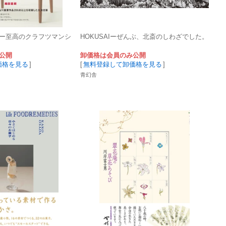
ー至高のクラフツマンシ
HOKUSAIーぜんぶ、北斎のしわざでした。
公開
卸価格は会員のみ公開
価格を見る
]
[
無料登録して卸価格を見る
]
青幻舎