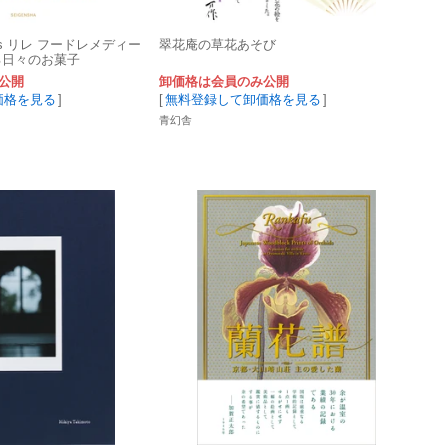
medies リレ フードレメディー
翠花庵の草花あそび
る日々のお菓子
公開
卸価格は会員のみ公開
価格を見る
]
[
無料登録して卸価格を見る
]
青幻舎