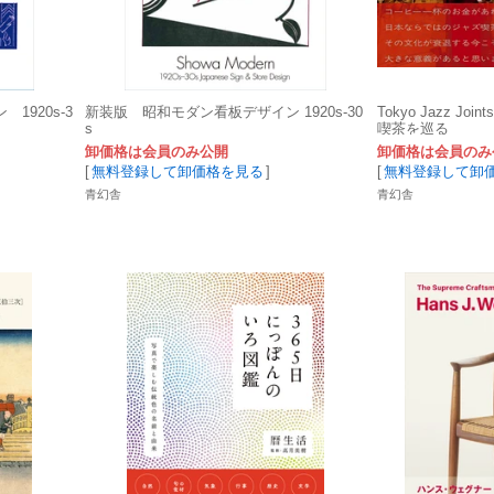
920s-3
新装版 昭和モダン看板デザイン 1920s-30
Tokyo Jazz J
s
喫茶を巡る
卸価格は会員のみ公開
卸価格は会員のみ
[
無料登録して卸価格を見る
]
[
無料登録して卸
青幻舎
青幻舎