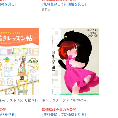
価格を見る
]
[
無料登録して卸価格を見る
]
青幻舎
わイラスト なぞり描きレ
キャラクターファイル2024-25
公開
卸価格は会員のみ公開
価格を見る
]
[
無料登録して卸価格を見る
]