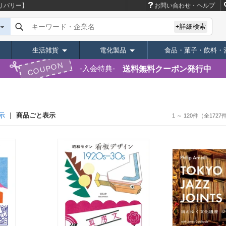
リバリー】
お問い合わせ・ヘルプ
キーワード・企業名
+詳細検索
生活雑貨
電化製品
食品・菓子・飲料・
COUPON
送料無料クーポン発行中
入会特典
商品ごと表示
示
1 ～ 120件
（全1727