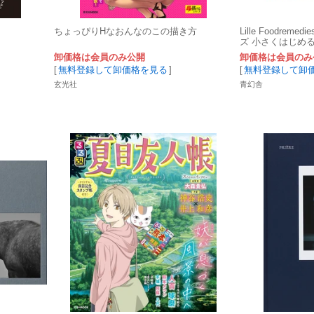
ちょっぴりHなおんなのこの描き方
Lille Foodre
ズ 小さくはじめ
卸価格は会員のみ公開
卸価格は会員のみ
[
無料登録して卸価格を見る
]
[
無料登録して卸
玄光社
青幻舎