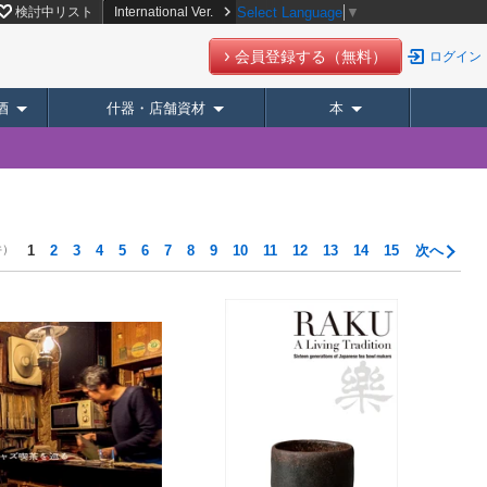
検討中リスト
International Ver.
Select Language
▼
会員登録する（無料）
ログイン
酒
什器・店舗資材
本
件）
1
2
3
4
5
6
7
8
9
10
11
12
13
14
15
次へ