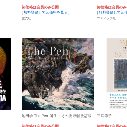
卸価格は会員のみ公開
卸価格は会員のみ
[
無料登録して卸価格を見る
]
[
無料登録して卸
玄光社
ブティック社
池田学 The Pen_誕生・その後 増補改訂版
三岸節子
卸価格は会員のみ公開
卸価格は会員のみ