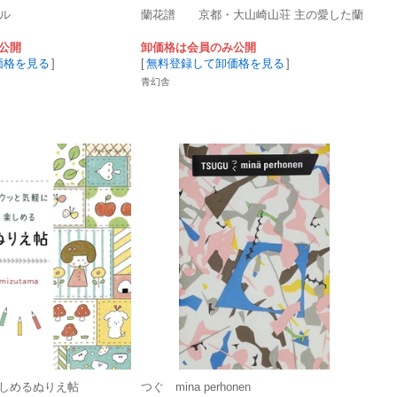
ール
蘭花譜 京都・大山崎山荘 主の愛した蘭
公開
卸価格は会員のみ公開
価格を見る
]
[
無料登録して卸価格を見る
]
青幻舎
しめるぬりえ帖
つぐ mina perhonen