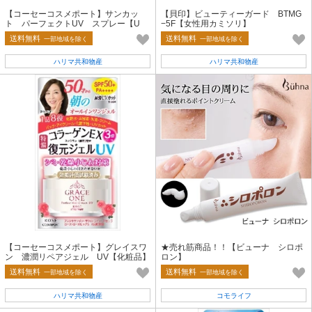
【コーセーコスメポート】サンカッ
【貝印】ビューティーガード BTMG
ト パーフェクトUV スプレー【U
−5F【女性用カミソリ】
V・日焼け止め】
送料無料
送料無料
一部地域を除く
一部地域を除く
ハリマ共和物産
ハリマ共和物産
【コーセーコスメポート】グレイスワ
★売れ筋商品！！【ビューナ シロポ
ン 濃潤リペアジェル UV【化粧品】
ロン】
送料無料
送料無料
一部地域を除く
一部地域を除く
ハリマ共和物産
コモライフ