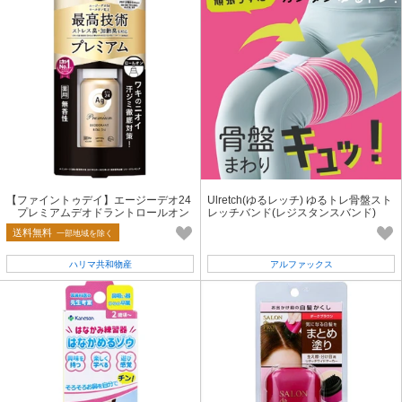
【ファイントゥデイ】エージーデオ24
Ulretch(ゆるレッチ) ゆるトレ骨盤スト
プレミアムデオドラントロールオン
レッチバンド(レジスタンスバンド)
（無香性）
【2025新作】
送料無料
一部地域を除く
ハリマ共和物産
アルファックス