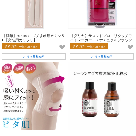
【貝印】miness プチまゆ用カミソリ
【ダリヤ】サロンドプロ リタッチワ
L【女性用カミソリ】
イドマーカー ＜ナチュラルブラウン
＞【ヘアカラー・白髪用】
送料無料
送料無料
一部地域を除く
一部地域を除く
ハリマ共和物産
ハリマ共和物産