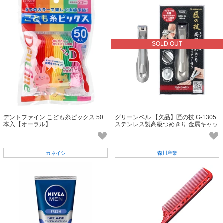
SOLD OUT
デントファイン こども糸ピックス 50
グリーンベル 【欠品】匠の技 G-1305
本入【オーラル】
ステンレス製高級つめきり 金属キャッ
チャー付き
カネイシ
森川産業