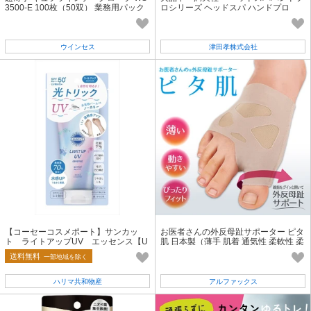
3500-E 100枚（50双） 業務用パック
ロシリーズ ヘッドスパ ハンドプロ
インナー手袋 手袋
（ヘッドライン 遠赤外線タイプ）
ウインセス
津田孝株式会社
【コーセーコスメポート】サンカッ
お医者さんの外反母趾サポーター ピタ
ト ライトアップUV エッセンス【U
肌 日本製（薄手 肌着 通気性 柔軟性 柔
V・日焼け止め】
らかい テーピング ）
送料無料
一部地域を除く
ハリマ共和物産
アルファックス