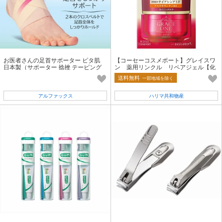
お医者さんの足首サポーター ピタ肌
【コーセーコスメポート】グレイスワ
日本製（サポーター 捻挫 テーピング
ン 薬用リンクル リペアジェル【化
サポート 通気性 薄い）
粧品】
送料無料
一部地域を除く
アルファックス
ハリマ共和物産