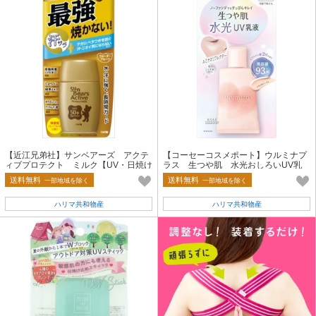
【近江兄弟社】サンベアーズ アクテ
【コーセーコスメポート】ウルミナプ
ィブプロテクト ミルク【UV・日焼け
ラス 生つや肌 水光おしろいUV乳
止め】
液 01（ナチュラルベージュ）
送料無料
送料無料
一部地域を除く
一部地域を除く
ハリマ共和物産
ハリマ共和物産