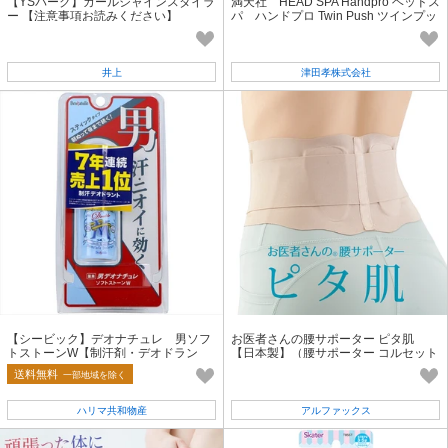
【YSパーク】カールシャインスタイラ
満天社 HEAD SPA Handpro ヘッドス
ー 【注意事項お読みください】
パ ハンドプロ Twin Push ツインプッ
シュ ハードタイプ 2個入り
井上
津田孝株式会社
【シービック】デオナチュレ 男ソフ
お医者さんの腰サポーター ピタ肌
トストーンW【制汗剤・デオドラン
【日本製】（腰サポーター コルセット
ト】
腰痛対策 姿勢対策）
送料無料
一部地域を除く
ハリマ共和物産
アルファックス