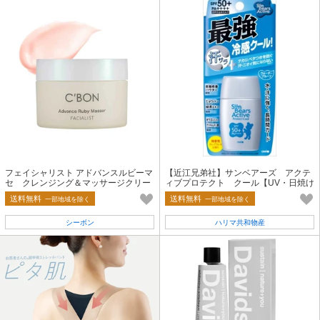
フェイシャリスト アドバンスルビーマ
【近江兄弟社】サンベアーズ アクテ
セ クレンジング＆マッサージクリー
ィブプロテクト クール【UV・日焼け
ム
止め】
送料無料
送料無料
一部地域を除く
一部地域を除く
シーボン
ハリマ共和物産