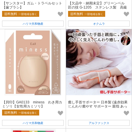
【サンスター】ガム・トラベルセット
【欠品中・納期未定】グリーンベル
【歯ブラシ】
匠の技 G-1205 ステンレス製 高級
爪切り つめきり
送料無料
送料無料
一部地域を除く
一部地域を除く
ハリマ共和物産
オクムラ
【貝印】GA0133 miness わき用カ
癒し手首サポーター 日本製 (遠赤効果
ミソリ【女性用カミソリ】
じんわり癒やす サポーター 親指 あっ
たか)
送料無料
一部地域を除く
ハリマ共和物産
アルファックス