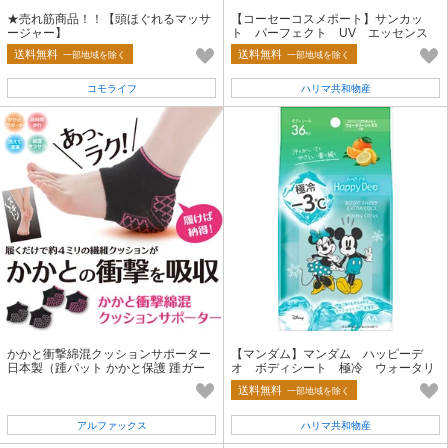
★売れ筋商品！！【頭ほぐれるマッサ
【コーセーコスメポート】サンカッ
ージャー】
ト パーフェクト UV エッセンス
【UV・日焼け止め】
送料無料
送料無料
一部地域を除く
一部地域を除く
コモライフ
ハリマ共和物産
かかと衝撃綿混クッションサポーター
【マンダム】マンダム ハッピーデ
日本製（踵パット かかと保護 踵ガー
オ ボディシート 極冷 ウォータリ
ド）
ーシトラス【制汗剤・デオドラント】
送料無料
一部地域を除く
アルファックス
ハリマ共和物産