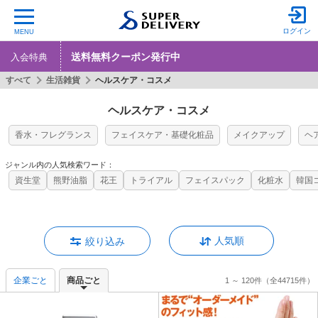
ログイン
MENU
送料無料クーポン発行中
入会特典
すべて
生活雑貨
ヘルスケア・コスメ
ヘルスケア・コスメ
香水・フレグランス
フェイスケア・基礎化粧品
メイクアップ
ヘ
ジャンル内の人気検索ワード：
資生堂
熊野油脂
花王
トライアル
フェイスパック
化粧水
韓国
人気順
絞り込み
企業ごと
商品ごと
1 ～ 120件
（全44715件）