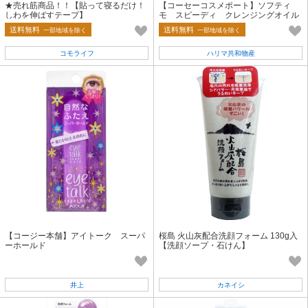
★売れ筋商品！！【貼って寝るだけ！
【コーセーコスメポート】ソフティ
しわを伸ばすテープ】
モ スピーディ クレンジングオイル
【メイク落とし・クレンジング】
送料無料
送料無料
一部地域を除く
一部地域を除く
コモライフ
ハリマ共和物産
【コージー本舗】アイトーク スーパ
桜島 火山灰配合洗顔フォーム 130g入
ーホールド
【洗顔ソープ・石けん】
井上
カネイシ