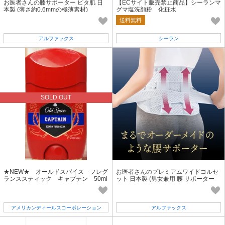
お医者さんの膝サポーター ピタ肌 日
【ECサイト販売禁止商品】シーランマ
本製 (薄さ約0.6mmの極薄素材)
グマ塩洗顔粉 化粧水
送料無料
アルファックス
シーラン
SOLD OUT
★NEW★ オールドスパイス フレグ
お医者さんのプレミアムワイドコルセ
ランススティック キャプテン 50ml
ット 日本製 (男女兼用 腰 サポーター
コルセット 猫背対策)
アメリカンディールスコーポレーション
アルファックス