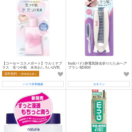
【コーセーコスメポート】ウルミナプ
bud(バド) 静電気除去折りたたみヘア
ラス 生つや肌 水光おしろいUV乳
ブラシ BD900
液 02（ラベンダー）【化粧品】
送料無料
一部地域を除く
ハリマ共和物産
カネイシ