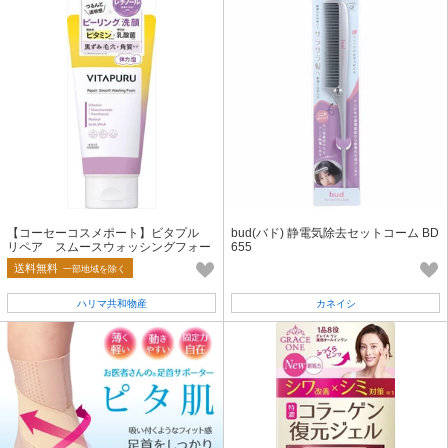
【コーセーコスメポート】ビタプル
bud(バド) 静電気除去セットコーム BD
リペア スムースウォッシングフォー
655
ム【洗顔・クレンジング】
送料無料
一部地域を除く
ハリマ共和物産
カネイシ