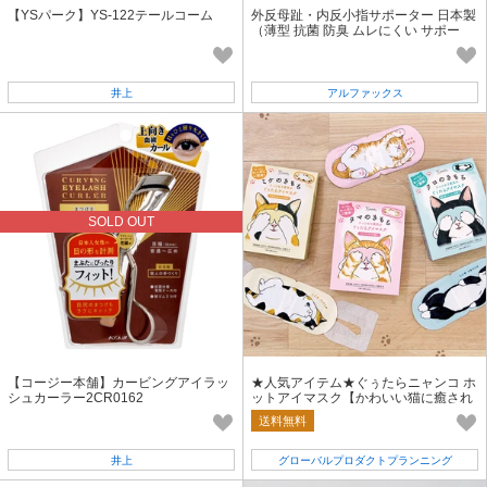
【YSパーク】YS-122テールコーム
外反母趾・内反小指サポーター 日本製
（薄型 抗菌 防臭 ムレにくい サポー
ト）
井上
アルファックス
SOLD OUT
【コージー本舗】カービングアイラッ
★人気アイテム★ぐぅたらニャンコ ホ
シュカーラー2CR0162
ットアイマスク【かわいい猫に癒され
るアイケア・リラックス】
送料無料
井上
グローバルプロダクトプランニング