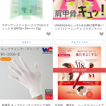
マザーアンドドーター クリアUVステ
Ulretch(ゆるレッチ) ゆる伸び肩甲骨バ
ィック H SPF50+ PA++++ 15g
ンド (トレーニング レジスタンスバン
ド)
カネイシ
アルファックス
SOLD OUT
超薄手 キュプラインナーグローブ WS-
欠品中 満天社 ヘッドスパハンドプ