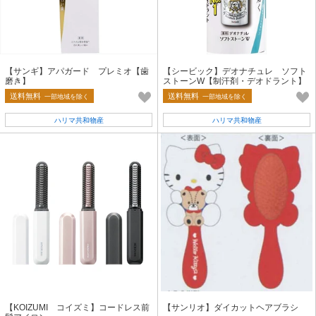
【サンギ】アパガード プレミオ【歯
【シービック】デオナチュレ ソフト
磨き】
ストーンW【制汗剤・デオドラント】
送料無料
送料無料
一部地域を除く
一部地域を除く
ハリマ共和物産
ハリマ共和物産
【KOIZUMI コイズミ】コードレス前
【サンリオ】ダイカットヘアブラシ