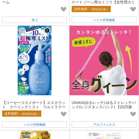
ーム
ケートゾーン用カミソリ【女性用カミ
ソリ】
送料無料
一部地域を除く
井上
ハリマ共和物産
【コーセーコスメポート】エスカラッ
Ulretch(ゆるレッチ) ゆるストレッチバ
ト クーリングミスト ウルトラクー
ンド(レジスタンスバンド) 【2025新
ル【制汗剤・デオドラント】
作】
送料無料
一部地域を除く
ハリマ共和物産
アルファックス