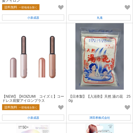
髪アイロン
送料無料
一部地域を除く
小泉成器
丸進
【NEW】【KOIZUMI コイズミ】コー
【日本製】【入浴剤】天然 湯の花 25
ドレス前髪アイロンプラス
0g
送料無料
一部地域を除く
小泉成器
津田孝株式会社