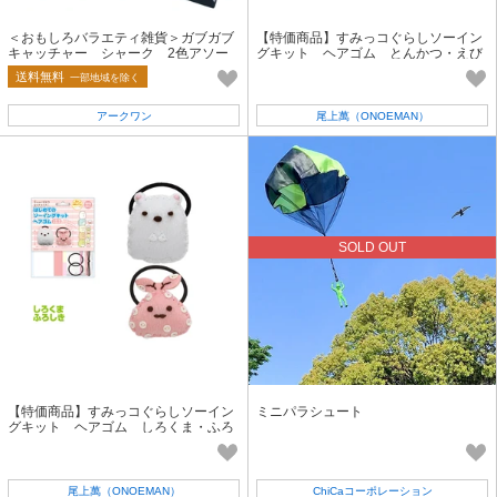
＜おもしろバラエティ雑貨＞ガブガブ
【特価商品】すみっコぐらしソーイン
キャッチャー シャーク 2色アソー
グキット ヘアゴム とんかつ・えび
ト No.206-180
ふらいのしっぽ
送料無料
一部地域を除く
アークワン
尾上萬（ONOEMAN）
SOLD OUT
【特価商品】すみっコぐらしソーイン
ミニパラシュート
グキット ヘアゴム しろくま・ふろ
しき
尾上萬（ONOEMAN）
ChiCaコーポレーション