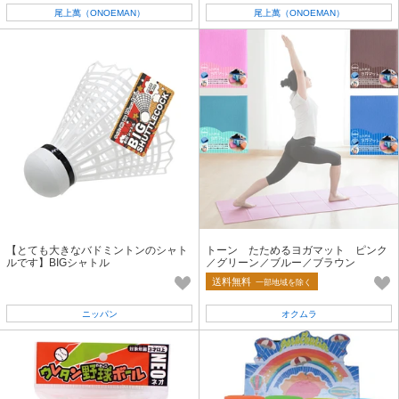
尾上萬（ONOEMAN）
尾上萬（ONOEMAN）
【とても大きなバドミントンのシャト
トーン たためるヨガマット ピンク
ルです】BIGシャトル
／グリーン／ブルー／ブラウン
送料無料
一部地域を除く
ニッパン
オクムラ