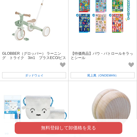
GLOBBER（グロッバー） ラーニン
【特価商品】パウ・パトロールキラっ
グ トライク 3in1 プラスECO/ピス
とシール
タチオ
ダッドウェイ
尾上萬（ONOEMAN）
無料登録して卸価格を見る