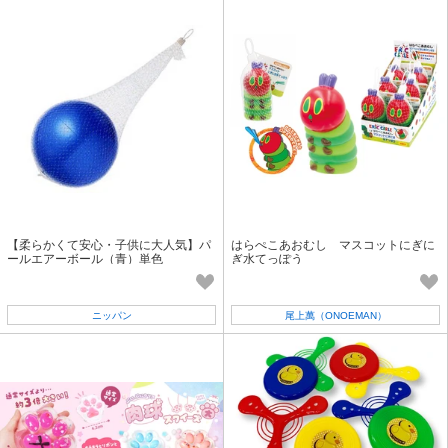
【柔らかくて安心・子供に大人気】パ
はらぺこあおむし マスコットにぎに
ールエアーボール（青）単色
ぎ水てっぽう
ニッパン
尾上萬（ONOEMAN）