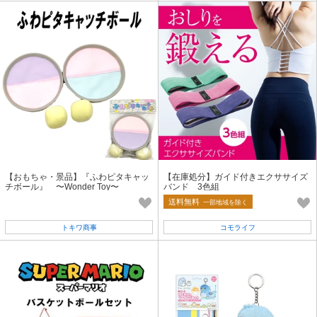
【おもちゃ・景品】『ふわピタキャッ
【在庫処分】ガイド付きエクササイズ
チボール』 〜Wonder Toy〜
バンド 3色組
送料無料
一部地域を除く
トキワ商事
コモライフ