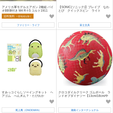
アメリカ軍モデルエアガン 2種組 バイ
【SONIC(ソニック)】ブレイブ なわ
オBB弾付き M4 R-I-S コルト1911
とび クイックスピン ライト
送料無料
一部地域を除く
ファミリー・ライフ
富士文具
すみっコぐらしソーイングキット ヘ
クロコダイルクリーク ゴムボール ラ
アゴム ぺんぎん？・たぴおか
ンドオブダイナソー【13cm/18cm/中
国製】
尾上萬（ONOEMAN）
湘南インターナショナル