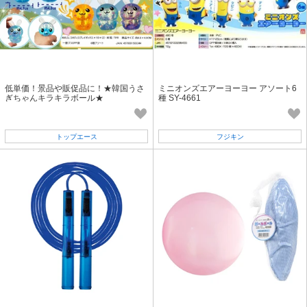
低単価！景品や販促品に！★韓国うさ
ミニオンズエアーヨーヨー アソート6
ぎちゃんキラキラボール★
種 SY-4661
トップエース
フジキン