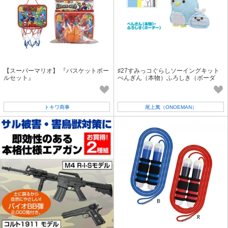
【スーパーマリオ】 『バスケットボー
♯27すみっコぐらしソーイングキット
ルセット』
ぺんぎん（本物）ふろしき（ボーダ
ー）
トキワ商事
尾上萬（ONOEMAN）