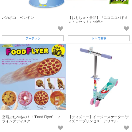
パカポコ ペンギン
【おもちゃ・景品】『ニコニコバドミ
ントンセット』<4色>
アーテック
トキワ商事
空飛ぶたべもの！！”Food Flyer” フ
【ディズニー】イージースケーター/デ
ライングディスク
ィズニープリンセス アリエル