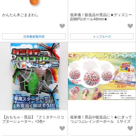
かんたん木ごままわし
低単価！販促品や景品に★ディズニー
顔柄PUボール48mm★
日本教材製作所
トップエース
【おもちゃ・景品】『クミタテヘリコ
低単価！景品や販促品に！★にぎって
プターシューター』<3色>
つぶつぶレインボーボール Lサイズ
★