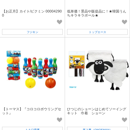
【お正月】カイト/ピクミン 00004290
低単価！景品や販促品に！★韓国うん
0
ちキラキラボール★
フジキン
トップエース
【トーマス】『コロコロボウリングセ
ひつじのショーンはじめてソーイング
ット』
キット 巾着 ショーン
トキワ商事
尾上萬（ONOEMAN）