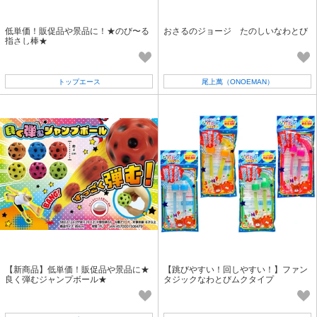
低単価！販促品や景品に！★のび〜る
おさるのジョージ たのしいなわとび
指さし棒★
トップエース
尾上萬（ONOEMAN）
【新商品】低単価！販促品や景品に★
【跳びやすい！回しやすい！】ファン
良く弾むジャンプボール★
タジックなわとびムクタイプ