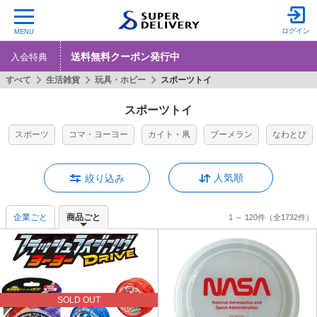
ログイン
MENU
送料無料クーポン発行中
入会特典
すべて
生活雑貨
玩具・ホビー
スポーツトイ
スポーツトイ
スポーツ
コマ・ヨーヨー
カイト・凧
ブーメラン
なわとび
人気順
絞り込み
企業ごと
商品ごと
1 ～ 120件
（全1732件）
SOLD OUT