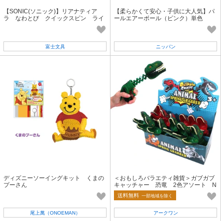
【SONIC(ソニック)】リアナティア
【柔らかくて安心・子供に大人気】パ
ラ なわとび クイックスピン ライ
ールエアーボール（ピンク）単色
ト
富士文具
ニッパン
ディズニーソーイングキット くまの
＜おもしろバラエティ雑貨＞ガブガブ
プーさん
キャッチャー 恐竜 2色アソート N
o.206-181
送料無料
一部地域を除く
尾上萬（ONOEMAN）
アークワン