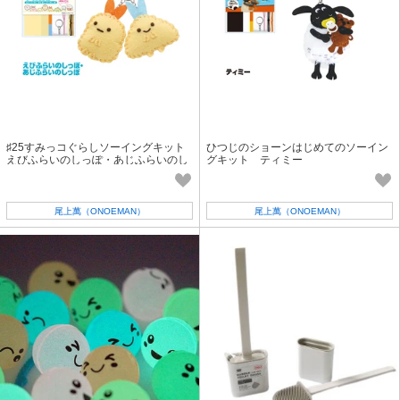
♯25すみっコぐらしソーイングキット
ひつじのショーンはじめてのソーイン
えびふらいのしっぽ・あじふらいのし
グキット ティミー
っぽ
尾上萬（ONOEMAN）
尾上萬（ONOEMAN）