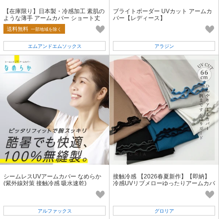
【在庫限り】日本製・冷感加工 素肌の
ブライトボーダー UVカット アームカ
ような薄手 アームカバー ショート丈
バー【レディース】
送料無料
一部地域を除く
エムアンドエムソックス
アラジン
シームレスUVアームカバー なめらか
接触冷感 【2026春夏新作】【即納】
(紫外線対策 接触冷感 吸水速乾)
冷感UVリブメローゆったりアームカバ
ー メロウ UV対策
アルファックス
グロリア