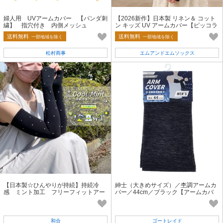
婦人用 UVアームカバー 【パンダ刺
【2026新作】日本製 リネン＆ コット
繍】 指穴付き 内側メッシュ
ン キッズ UV アームカバー【ピッコラ
ラ】
送料無料
送料無料
一部地域を除く
一部地域を除く
松村商事
エムアンドエムソックス
【日本製☆ひんやりが持続】持続冷
紳士（大きめサイズ）／杢調アームカ
感 ミント加工 フリーフィットアー
バー／44cm／ブラック【アームカバ
ムカバー
ー】
和合
ゴートレイド