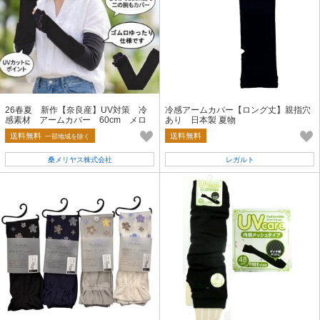
26春夏 新作【奈良産】UV対策 冷
冷感アームカバー【ロング丈】親指穴
感素材 アームカバー 60cm メロ
あり 日本製 夏物
ー切替
送料無料
送料無料
一部地域を除く
桑メリヤス株式会社
レガルト