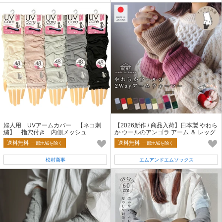
婦人用 UVアームカバー 【ネコ刺
【2026新作 / 商品入荷】日本製 やわら
繍】 指穴付き 内側メッシュ
か ウールのアンゴラ アーム ＆ レッグ
ウォーマー（内側シルク）
送料無料
送料無料
一部地域を除く
一部地域を除く
松村商事
エムアンドエムソックス