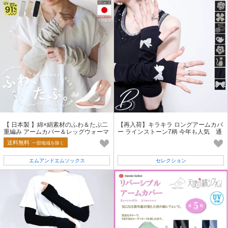
【 日本製 】綿×絹素材のふわ＆たぷ二
【再入荷】キラキラ ロングアームカバ
重編み アームカバー＆レッグウォーマ
ー ラインストーン7柄 今年も人気 通
ー【春夏の定番商品】
年定番BRILLANTE東京（31826）
送料無料
一部地域を除く
エムアンドエムソックス
セレクション