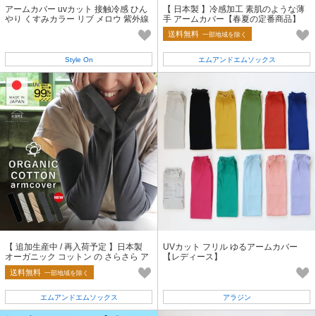
アームカバー uvカット 接触冷感 ひん
【 日本製 】冷感加工 素肌のような薄
やり くすみカラー リブ メロウ 紫外線
手 アームカバー【春夏の定番商品】
対策
送料無料
一部地域を除く
Style On
エムアンドエムソックス
【 追加生産中 / 再入荷予定 】日本製
UVカット フリル ゆるアームカバー
オーガニック コットン の さらさら ア
【レディース】
ームカバー【春夏の定番商品】
送料無料
一部地域を除く
エムアンドエムソックス
アラジン