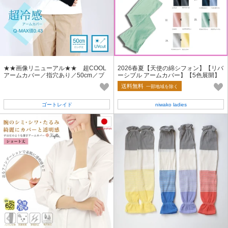
★★画像リニューアル★★ 超COOL
2026春夏【天使の綿シフォン】【リバ
アームカバー／指穴あり／50cm／ブ
ーシブル アームカバー】【5色展開】
ラック【アームカバー】
＜UV対策＞
送料無料
一部地域を除く
ゴートレイド
niwako ladies