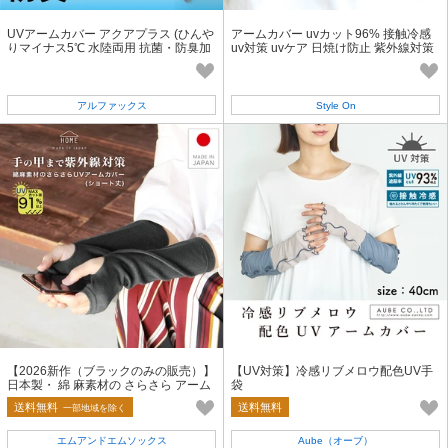
UVアームカバー アクアプラス (ひんや
アームカバー uvカット96% 接触冷感
りマイナス5℃ 水陸両用 抗菌・防臭加
uv対策 uvケア 日焼け防止 紫外線対策
工)
ロング丈 40cm
アルファックス
Style On
【2026新作（ブラックのみの販売）】
【UV対策】冷感リブメロウ配色UV手
日本製・ 綿 麻素材の さらさら アーム
袋
カバー（ ショート丈）【HOME】
送料無料
送料無料
一部地域を除く
エムアンドエムソックス
Aube（オーブ）