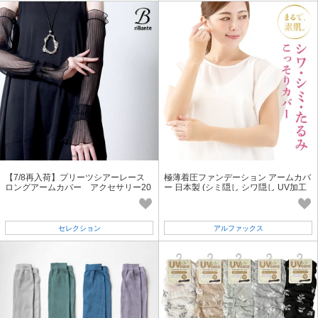
【7/8再入荷】プリーツシアーレース
極薄着圧ファンデーション アームカバ
ロングアームカバー アクセサリー20
ー 日本製 (シミ隠し シワ隠し UV加工
26春夏 通年定番（32105）
紫外線対策 ベージュ シミ対策)
セレクション
アルファックス