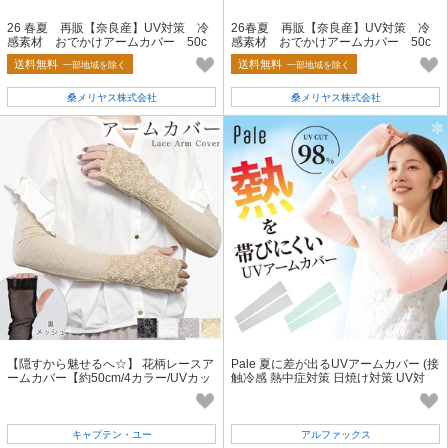
26 春夏 再販【奈良産】UV対策 冷
26春夏 再販【奈良産】UV対策 冷
感素材 おでかけアームカバー 50c
感素材 おでかけアームカバー 50c
m 総花柄
m 線書き ネコ
送料無料
送料無料
一部地域を除く
一部地域を除く
桑メリヤス株式会社
桑メリヤス株式会社
【隠すから魅せるへ☆】 花柄レースア
Pale 夏に差が出るUVアームカバー (接
ームカバー【約50cm/4カラー/UVカッ
触冷感 熱中症対策 日焼け対策 UV対
ト機能/スマホ操作OK】
策)【2026年新作】
キャプテン・ユー
アルファックス