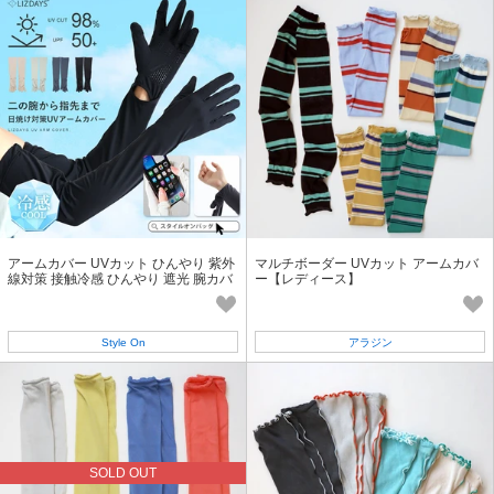
アームカバー UVカット ひんやり 紫外
マルチボーダー UVカット アームカバ
線対策 接触冷感 ひんやり 遮光 腕カバ
ー【レディース】
ー
Style On
アラジン
SOLD OUT