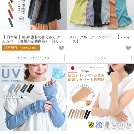
【 日本製 】綿 麻 素材のさらさら アー
スパークル アームカバー 【レディ
ムカバー【春夏の定番商品 / 一部カラ
ース】
ー 完売】
送料無料
一部地域を除く
エムアンドエムソックス
アラジン