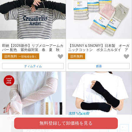
即納【2026新作】リブメローアームカ
【SUNNY＆SNOWY】日本製 オーガ
バー 配色 紫外線対策 春 夏 秋
ニックコットン ボタニカルダイ ア
指抜き アウトドア 日除け
ームカバー 接触冷感 紫外線対策
送料無料
送料無料
一部地域を除く
ティムティム
創喜
無料登録して卸価格を見る