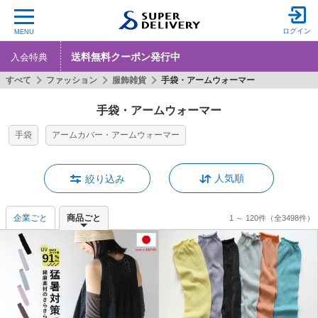
ログイン
MENU
送料無料クーポン発行中
入会特典
すべて
ファッション
服飾雑貨
手袋・アームウォーマー
手袋・アームウォーマー
手袋
アームカバー・アームウォーマー
人気順
絞り込み
企業ごと
商品ごと
1 ～ 120件
（全3498件）