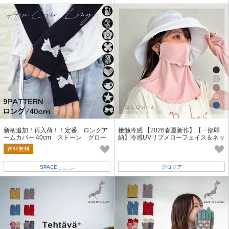
新柄追加！再入荷！！定番 ロングア
接触冷感 【2026春夏新作】【一部即
ームカバー 40cm ストーン グロー
納】冷感UVリブメローフェイス＆ネッ
ブ キラキラ 日除け手袋
クカバー UVカット メロウ 配色
送料無料
SPACE＿＿＿.
グロリア