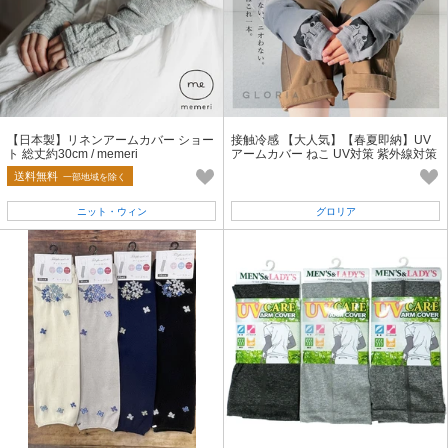
【日本製】リネンアームカバー ショー
接触冷感 【大人気】【春夏即納】UV
ト 総丈約30cm / memeri
アームカバー ねこ UV対策 紫外線対策
無地アームカバー
送料無料
一部地域を除く
ニット・ウィン
グロリア