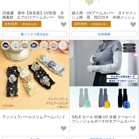
26春夏 新作【奈良産】UV対策 冷
婦人用 UVアームカバー ダイヤメッ
感素材 おでかけアームカバー 50c
シュ柄 黒 指穴付き 内側メッシュ
m モダン花柄
送料無料
送料無料
一部地域を除く
一部地域を除く
桑メリヤス株式会社
松村商事
アンジェラパールスリムアームバンド
SALE セール 特価 UV 冷感 クールヘイ
ブン／ジェルポーチ付きアームカバー