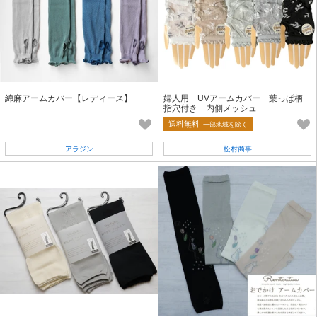
綿麻アームカバー【レディース】
婦人用 UVアームカバー 葉っぱ柄
指穴付き 内側メッシュ
送料無料
一部地域を除く
アラジン
松村商事