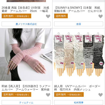
26春夏 再販【奈良産】UV対策 冷感
【SUNNY＆SNOWY】日本製 和紙
素材 アームカバー 35cm 一輪花
接触冷感 アームカバー ひんやり冷
感 紫外線対策 バイカラー
送料無料
送料無料
一部地域を除く
桑メリヤス株式会社
創喜
即納【再入荷】【2026新作】ラメアー
婦人用 UVアームカバー ボーダー
ムカバー アームウォーマー 紫外線
柄 指穴付き 内側メッシュ
対策 グリッター シアー 夏小物
送料無料
送料無料
一部地域を除く
一部地域を除く
ティムティム
松村商事