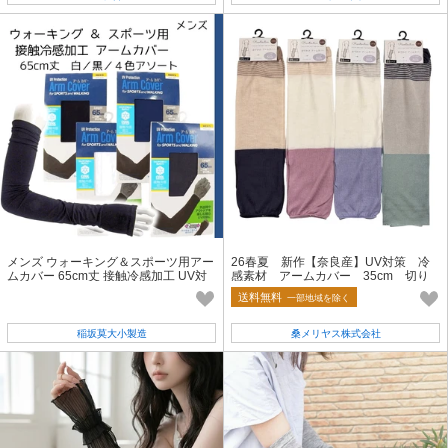
メンズ ウォーキング＆スポーツ用アー
26春夏 新作【奈良産】UV対策 冷
ムカバー 65cm丈 接触冷感加工 UV対
感素材 アームカバー 35cm 切り
策
替え柄
送料無料
一部地域を除く
稲坂莫大小製造
桑メリヤス株式会社