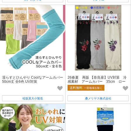
濡らすとひんやり Coolなアームカバー
26春夏 再販 【奈良産】UV対策 冷
50cm丈 全6色 UV対策
感素材 アームカバー 35cm ロー
ズ
送料無料
一部地域を除く
稲坂莫大小製造
桑メリヤス株式会社