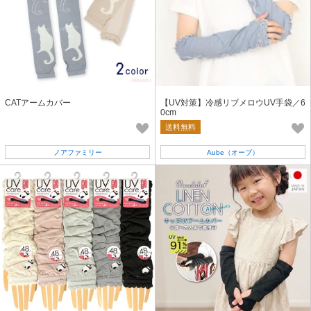
CATアームカバー
【UV対策】冷感リブメロウUV手袋／6
0cm
送料無料
ノアファミリー
Aube（オーブ）