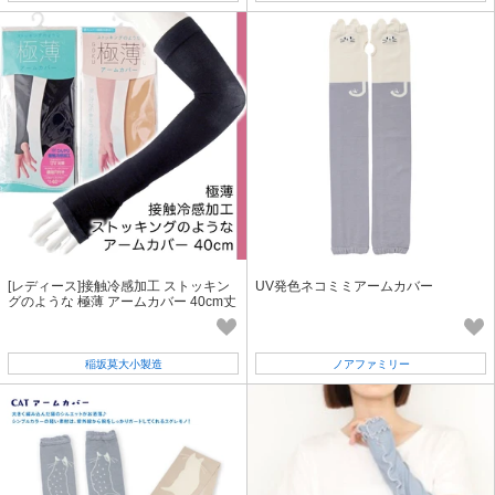
[レディース]接触冷感加工 ストッキン
UV発色ネコミミアームカバー
グのような 極薄 アームカバー 40cm丈
UV対策
稲坂莫大小製造
ノアファミリー