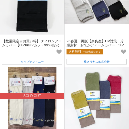
【数量限定☆お買い得】 ナイロンアー
26春夏 再販【奈良産】UV対策 冷
ムカバー【60cm/UVカット99%/指穴
感素材 おでかけアームカバー 50c
付き】
m ミモザ柄
送料無料
一部地域を除く
キャプテン・ユー
桑メリヤス株式会社
SOLD OUT