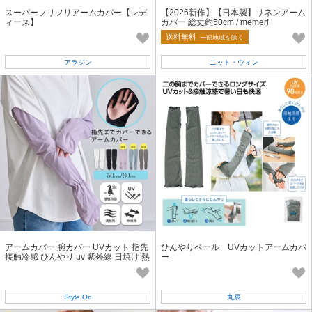
スーパーフリフリアームカバー【レデ
【2026新作】【日本製】リネンアーム
ィース】
カバー 総丈約50cm / memeri
送料無料
一部地域を除く
アラジン
ニット・ウィン
アームカバー 腕カバー UVカット 指先
ひんやりベール UVカットアームカバ
接触冷感 ひんやり uv 紫外線 日焼け 熱
ー
中症 対策
Style On
丸辰