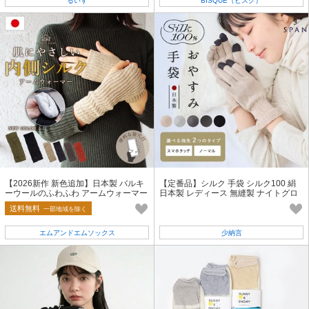
るいす
BISQUE（ビスク）
【2026新作 新色追加】日本製 バルキ
【定番品】シルク 手袋 シルク100 絹
ーウールのふわふわ アームウォーマー
日本製 レディース 無縫製 ナイトグロ
（内側シルク）
ーブ 手荒れ ハンドケア
送料無料
一部地域を除く
エムアンドエムソックス
少納言