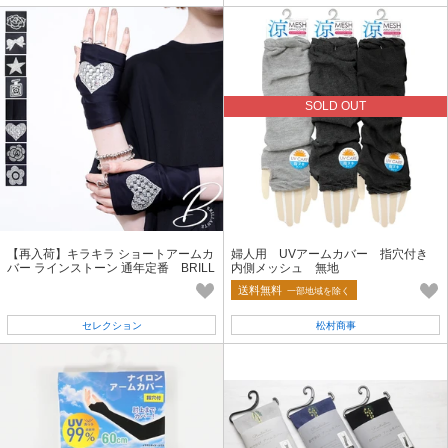
SOLD OUT
【再入荷】キラキラ ショートアームカ
婦人用 UVアームカバー 指穴付き
バー ラインストーン 通年定番 BRILL
内側メッシュ 無地
ANTE東京（31827）
送料無料
一部地域を除く
セレクション
松村商事