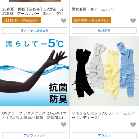
26春夏 再販【奈良産】UV対策 冷
男女兼用 杢アームカバー
感素材 アームカバー 35cm アジ
サイ
送料無料
送料無料
一部地域を除く
一部地域を除く
桑メリヤス株式会社
松村商事
UVグローブ アクアプラス (ひんやりマ
リボン＆リボン UVカット アームカバ
イナス5℃ 水陸両用 抗菌・防臭加工)
ー【レディース】
アルファックス
アラジン