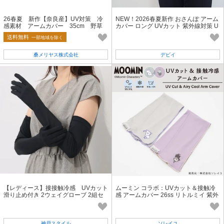
26春夏 新作【奈良産】UV対策 冷
NEW！2026春夏新作 おさんぽ アーム
感素材 アームカバー 35cm 野草
カバー ロング UVカット 紫外線対策 U
柄
V対策 北欧 柄 SS
送料無料
一部地域を除く
桑メリヤス株式会社
デビイ
【レディース】接接触冷感 UVカット
ムーミン コラボ：UVカット＆接触冷
滑り止め付き 2ウェイグローブ 2組セ
感 アームカバー 26ss リトルミイ 紫外
ット
線・日焼け・熱中症対策
神戸スタイル
ソレイユ