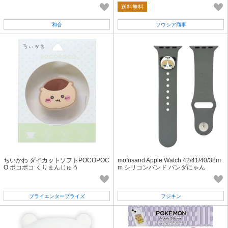
クストラップ&アームバンド付
送料無料
和合
ソウシア商事
ちいかわ ダイカットソフトPOCOPOC
mofusand Apple Watch 42/41/40/38m
O ポコポコ くりまんじゅう
m シリコンバンド パンダにゃん
ブライエンタープライズ
フジキン