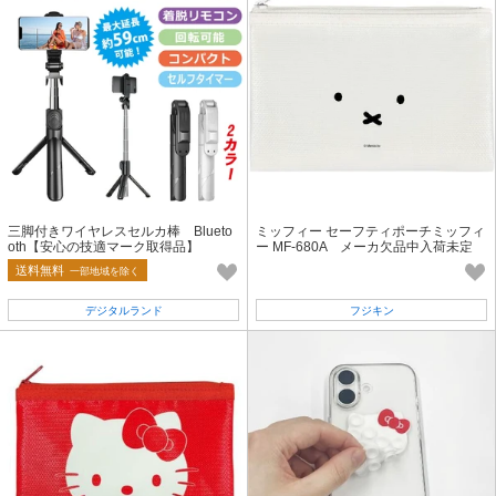
三脚付きワイヤレスセルカ棒 Blueto
ミッフィー セーフティポーチミッフィ
oth【安心の技適マーク取得品】
ー MF-680A メーカ欠品中入荷未定
送料無料
一部地域を除く
デジタルランド
フジキン