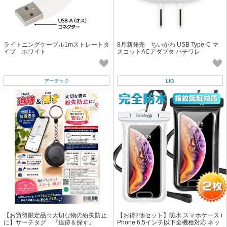
ライトニングケーブル1mストレートタ
8月新発売 ちいかわ USB Type-C マ
イプ ホワイト
スコットACアダプタ ハチワレ
アーテック
LIG
【お買得限定品☆大切な物の紛失防止
【お得2個セット】防水 スマホケース i
に】サーチタグ 『追跡＆探す』
Phone 6.5インチ以下全機種対応 ネッ