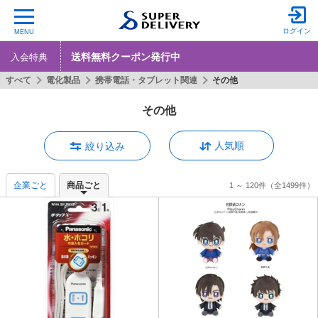
ログイン
MENU
送料無料クーポン発行中
入会特典
すべて
電化製品
携帯電話・タブレット関連
その他
その他
人気順
絞り込み
企業ごと
商品ごと
1 ～ 120件
（全1499件）