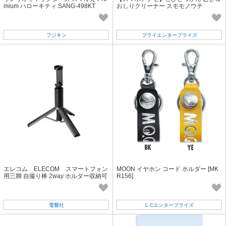
mium ハローキティ SANG-498KT
おしりクリーナー スモモノウチ
フジキン
ブライエンタープライズ
エレコム ELECOM スマートフォン
MOON イヤホン コード ホルダー [MK
用三脚 自撮り棒 2way ホルダー収納可
R156]
アクセサリーシュー
電響社
L.Cエンタープライズ