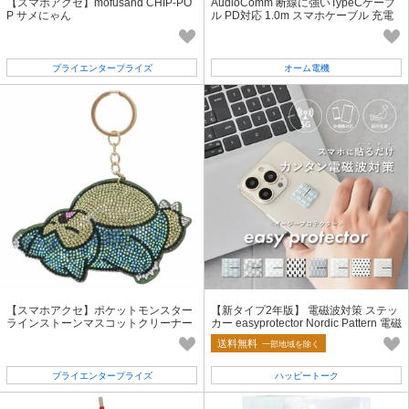
【スマホアクセ】mofusand CHIP-PO
AudioComm 断線に強いTypeCケーブ
P サメにゃん
ル PD対応 1.0m スマホケーブル 充電
コード
ブライエンタープライズ
オーム電機
【スマホアクセ】ポケットモンスター
【新タイプ2年版】 電磁波対策 ステッ
ラインストーンマスコットクリーナー
カー easyprotector Nordic Pattern 電磁
お休みカビゴン
波防止 電磁波シール
送料無料
一部地域を除く
ブライエンタープライズ
ハッピートーク