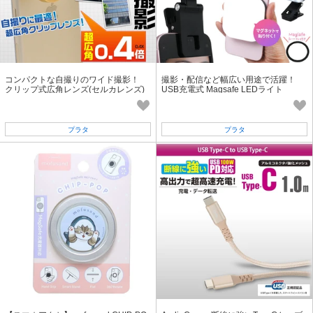
コンパクトな自撮りのワイド撮影！
撮影・配信など幅広い用途で活躍！
クリップ式広角レンズ(セルカレンズ)
USB充電式 Magsafe LEDライト
4カラー
プラタ
プラタ