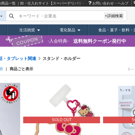
商品一覧 ｜卸・仕入れサイト【スーパーデリバリー】
お問い合わせ・ヘルプ
キーワード・企業名
+詳細検索
生活雑貨
電化製品
食品・菓子・飲料・
COUPON
送料無料クーポン発行中
入会特典
話・タブレット関連
スタンド・ホルダー
商品ごと表示
示
1 ～
SOLD OUT
S