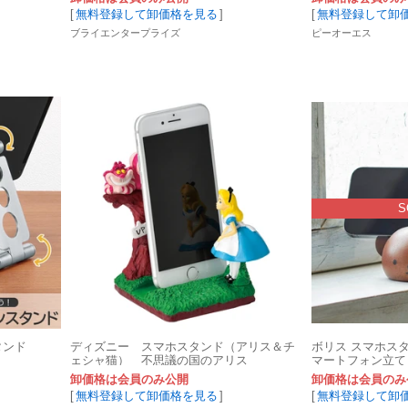
[
無料登録して卸価格を見る
]
[
無料登録して卸
ブライエンタープライズ
ピーオーエス
S
タンド
ディズニー スマホスタンド（アリス＆チ
ボリス スマホスタ
ェシャ猫） 不思議の国のアリス
マートフォン立て
フィー
卸価格は会員のみ公開
卸価格は会員のみ
[
無料登録して卸価格を見る
]
[
無料登録して卸