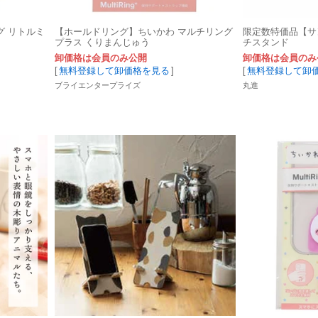
グ リトルミ
【ホールドリング】ちいかわ マルチリング
限定数特価品【サ
プラス くりまんじゅう
チスタンド
卸価格は会員のみ公開
卸価格は会員のみ
[
無料登録して卸価格を見る
]
[
無料登録して卸
ブライエンタープライズ
丸進