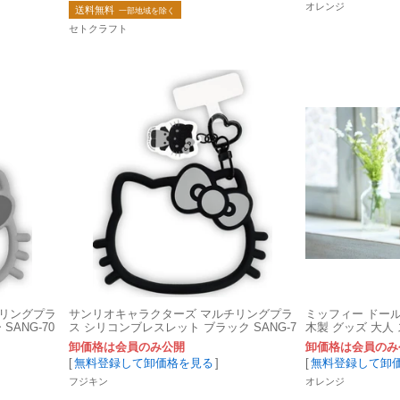
オレンジ
送料無料
一部地域を除く
セトクラフト
チリングプラ
サンリオキャラクターズ マルチリングプラ
ミッフィー ドー
ANG-70
ス シリコンブレスレット ブラック SANG-7
木製 グッズ 大人
06BK
卸価格は会員のみ公開
卸価格は会員のみ
[
無料登録して卸価格を見る
]
[
無料登録して卸
フジキン
オレンジ