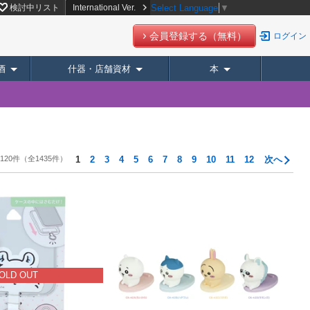
検討中リスト
International Ver.
Select Language
▼
会員登録する（無料）
ログイン
酒
什器・店舗資材
本
 120件
（全1435件）
1
2
3
4
5
6
7
8
9
10
11
12
次へ
OLD OUT