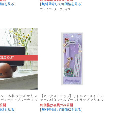
価格を見る
]
[
無料登録して卸価格を見る
]
ブライエンタープライズ
OLD OUT
ンド 木製 グッズ 大人 ス
【ネックストラップ】リトルマーメイド チ
 ディック・ブルーナ ミッ
ャーム付きショルダーストラップ アリエル
公開
卸価格は会員のみ公開
価格を見る
]
[
無料登録して卸価格を見る
]