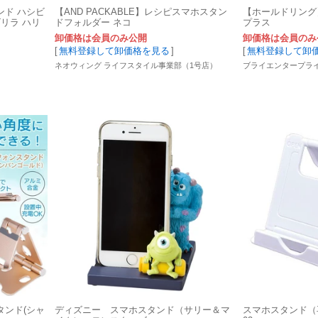
ンド ハシビ
【AND PACKABLE】レシピスマホスタン
【ホールドリング
ゴリラ ハリ
ドフォルダー ネコ
プラス
卸価格は会員のみ公開
卸価格は会員のみ
[
無料登録して卸価格を見る
]
[
無料登録して卸
ネオウィング ライフスタイル事業部（1号店）
ブライエンタープラ
タンド(シャ
ディズニー スマホスタンド（サリー＆マ
スマホスタンド（再