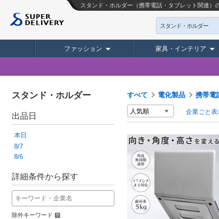
スタンド・ホルダー（携帯電話・タブレット関連）の
スタンド・ホルダー
ファッション
家具・インテリア
スタンド・ホルダー
すべて
電化製品
携帯電
企業ごと表
出品日
本日
8/7
8/6
詳細条件から探す
除外キーワード