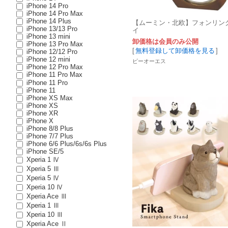
iPhone 14 Pro
iPhone 14 Pro Max
iPhone 14 Plus
【ムーミン・北欧】フォンリン
iPhone 13/13 Pro
イ
iPhone 13 mini
卸価格は会員のみ公開
iPhone 13 Pro Max
[
無料登録して卸価格を見る
]
iPhone 12/12 Pro
iPhone 12 mini
ピーオーエス
iPhone 12 Pro Max
iPhone 11 Pro Max
iPhone 11 Pro
iPhone 11
iPhone XS Max
iPhone XS
iPhone XR
iPhone X
iPhone 8/8 Plus
iPhone 7/7 Plus
iPhone 6/6 Plus/6s/6s Plus
iPhone SE/5
Xperia 1 Ⅳ
Xperia 5 Ⅲ
Xperia 5 Ⅳ
Xperia 10 Ⅳ
Xperia Ace Ⅲ
Xperia 1 Ⅲ
Xperia 10 Ⅲ
Xperia Ace Ⅱ