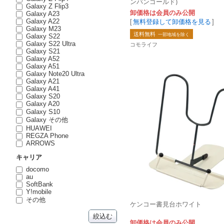
ンパンゴールド)
Galaxy Z Flip3
卸価格は会員のみ公開
Galaxy A23
Galaxy A22
[
無料登録して卸価格を見る
]
Galaxy M23
送料無料
一部地域を除く
Galaxy S22
Galaxy S22 Ultra
コモライフ
Galaxy S21
Galaxy A52
Galaxy A51
Galaxy Note20 Ultra
Galaxy A21
Galaxy A41
Galaxy S20
Galaxy A20
Galaxy S10
Galaxy その他
HUAWEI
REGZA Phone
ARROWS
キャリア
docomo
au
SoftBank
Y!mobile
その他
ケンコー書見台ホワイト
絞込む
卸価格は会員のみ公開