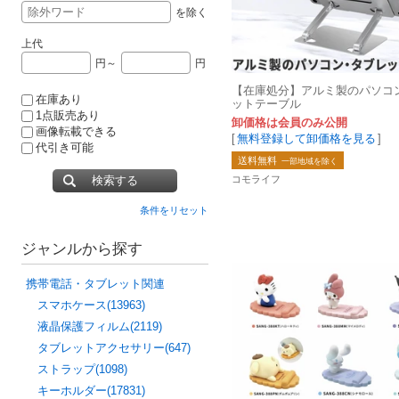
を除く
上代
円～
円
【在庫処分】アルミ製のパソコ
在庫あり
ットテーブル
1点販売あり
卸価格は会員のみ公開
画像転載できる
[
無料登録して卸価格を見る
]
代引き可能
送料無料
一部地域を除く
検索する
コモライフ
条件をリセット
ジャンルから探す
携帯電話・タブレット関連
スマホケース(13963)
液晶保護フィルム(2119)
タブレットアクセサリー(647)
ストラップ(1098)
キーホルダー(17831)