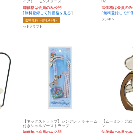
イク） モンスターズ
02
卸価格は会員のみ公開
卸価格は会員のみ
[
無料登録して卸価格を見る
]
[
無料登録して卸
フジキン
送料無料
一部地域を除く
セトクラフト
【ネックストラップ】シンデレラ チャーム
【ムーミン・北欧
付きショルダーストラップ
ン
卸価格は会員のみ公開
卸価格は会員のみ