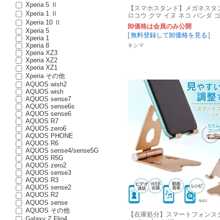
Xperia 5 Ⅱ
【スマホスタンド】メガネスタ
Xperia 1 Ⅱ
ロコウ クマ イヌ ネコ パンダ 
Xperia 10 Ⅱ
ネズミ 木雑貨
卸価格は会員のみ公開
Xperia 5
[
無料登録して卸価格を見る
]
Xperia 1
Xperia 8
キシマ
Xperia XZ3
Xperia XZ2
Xperia XZ1
Xperia その他
AQUOS wish2
AQUOS wish
AQUOS sense7
AQUOS sense6s
AQUOS sense6
AQUOS R7
AQUOS zero6
AQUOS PHONE
AQUOS R6
AQUOS sense4/sense5G
AQUOS R5G
AQUOS zero2
AQUOS sense3
AQUOS R3
AQUOS sense2
AQUOS R2
AQUOS sense
AQUOS その他
【在庫処分】スマートフォンス
Galaxy Z Flip4