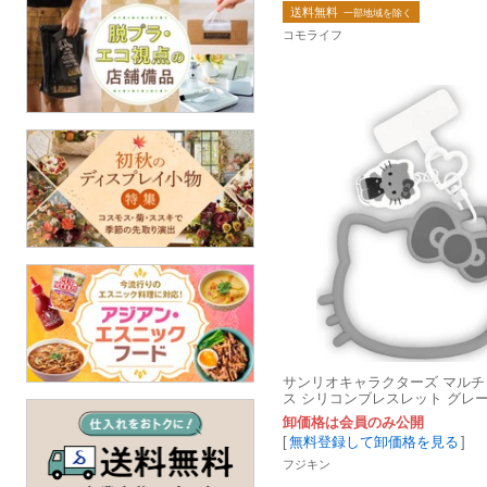
送料無料
一部地域を除く
コモライフ
サンリオキャラクターズ マル
ス シリコンブレスレット グレー S
6GY
卸価格は会員のみ公開
[
無料登録して卸価格を見る
]
フジキン