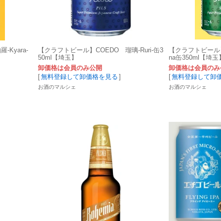
Kyara‐
【クラフトビール】COEDO 瑠璃‐Ruri‐缶3
【クラフトビール】
50ml【埼玉】
na缶350ml【埼玉
卸価格は会員のみ公開
卸価格は会員のみ
[
無料登録して卸価格を見る
]
[
無料登録して卸
お酒のマルシェ
お酒のマルシェ