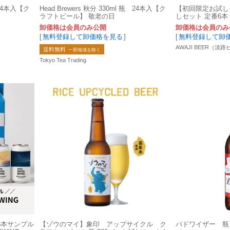
瓶 24本入【ク
Head Brewers 秋分 330ml 瓶 24本入【ク
【初回限定お試し
ラフトビール】 敬老の日
しセット 定番6本 A
卸価格は会員のみ公開
卸価格は会員のみ
[
無料登録して卸価格を見る
]
[
無料登録して卸
AWAJI BEER（淡
送料無料
一部地域を除く
Tokyo Tea Trading
6本サンプル
【ゾウのマイ】象印 アップサイクル ク
バドワイザー 瓶