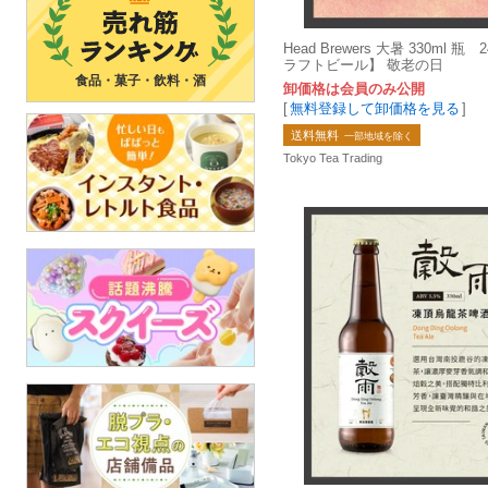
Head Brewers 大暑 330ml 
ラフトビール】 敬老の日
食品・菓子・飲料・酒
卸価格は会員のみ公開
[
無料登録して卸価格を見る
]
送料無料
一部地域を除く
Tokyo Tea Trading