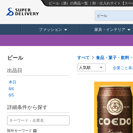
ビール（酒）の商品一覧 ｜卸・仕入れサイト【スー
ビール
ファッション
家具・インテリア
ビール
すべて
食品・菓子・飲料
企業ごと表
出品日
本日
8/6
8/5
詳細条件から探す
除外キーワード