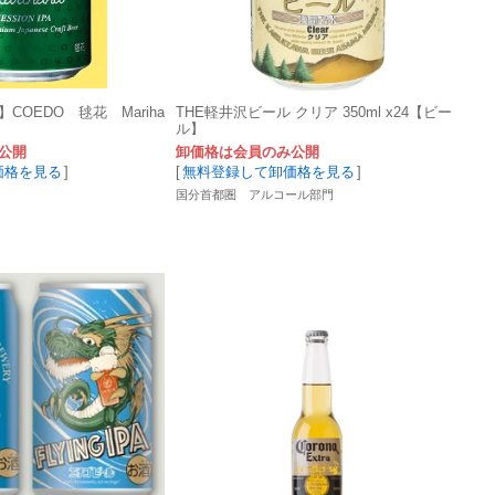
COEDO 毬花 Mariha
THE軽井沢ビール クリア 350ml x24【ビー
】
ル】
公開
卸価格は会員のみ公開
価格を見る
]
[
無料登録して卸価格を見る
]
国分首都圏 アルコール部門