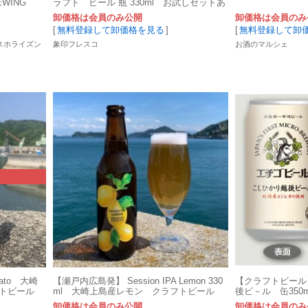
EWING
ラフト ビール 瓶 330ml お試しセットあ
り
卸価格は会員のみ公開
卸価格は会員のみ
[
無料登録して卸価格を見る
]
[
無料登録して卸
サウスホライズン
象印フレスコ
お酒のマルシェ
ato 大崎
【瀬戸内広島発】 Session IPA Lemon 330
【クラフトビール
トビール
ml 大崎上島産レモン クラフトビール
後ビ－ル 缶350
卸価格は会員のみ公開
卸価格は会員のみ