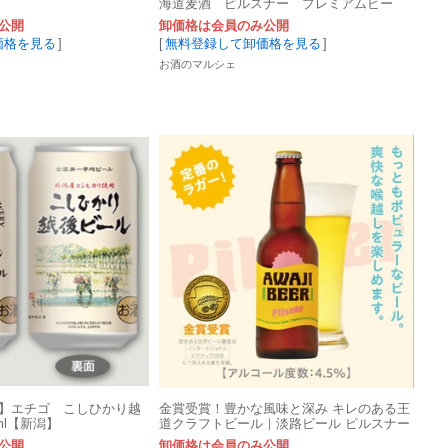
海道麦酒 ピルスナー プレミアムビー
ル】
公開
卸価格は会員のみ公開
価格を見る
]
[
無料登録して卸価格を見る
]
お酒のマルシェ
】エチゴ こしひかり越
金賞受賞！豊かな風味と深み キレのある王
ml【新潟】
道クラフトビール｜淡路ビール ピルスナー
AWAJI BEER
公開
卸価格は会員のみ公開