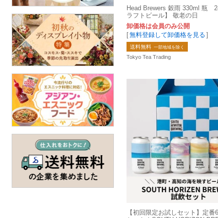
Head Brewers 穀雨 330ml 
ラフトビール】 敬老の日
卸価格は会員のみ公開
[
無料登録して卸価格を見る
]
送料無料
一部地域を除く
Tokyo Tea Trading
【初回限定お試しセット】定番