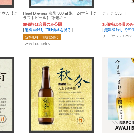
瓶 24本入【ク
Head Brewers 處暑 330ml 瓶 24本入【ク
テカテ 355ml
ラフトビール】 敬老の日
卸価格は会員のみ公開
卸価格は会員のみ
[
無料登録して卸価格を見る
]
[
無料登録して卸
リードオフジャパン
送料無料
一部地域を除く
Tokyo Tea Trading