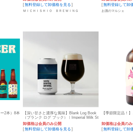
[
無料登録して卸価格を見る
]
[
無料登録して卸
ＭＩＣＨＩＳＨＩＯ ＢＲＥＷＩＮＧ
お酒のマルシェ
ー2本）8本
【深い甘さと濃厚な風味】Blank Log Book
【季節限定品！】
（ブランク ログ ブック）｜Imperial Milk St
out｜350ml｜ABV10.5%
卸価格は会員のみ公開
卸価格は会員のみ
[
無料登録して卸価格を見る
]
[
無料登録して卸