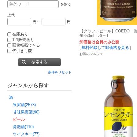
を除く
上代
円～
円
【クラフトビール】COEDO 伽羅‐
在庫あり
缶350ml【埼玉】
1点販売あり
卸価格は会員のみ公開
画像転載できる
[
無料登録して卸価格を見る
]
代引き可能
お酒のマルシェ
検索する
条件をリセット
ジャンルから探す
酒
果実酒(2573)
甘味果実酒(90)
ビール
発泡酒(110)
ウイスキー(77)