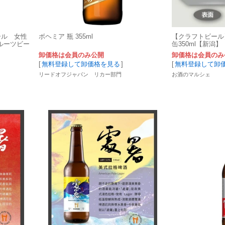
ール 女性
ボヘミア 瓶 355ml
【クラフトビール
ルーツビー
缶350ml【新潟】
卸価格は会員のみ公開
卸価格は会員のみ
[
無料登録して卸価格を見る
]
[
無料登録して卸
リードオフジャパン リカー部門
お酒のマルシェ