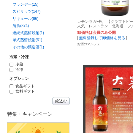
ブランデー(15)
スピリッツ(147)
リキュール(86)
レモンラガ−瓶 【クラフトビ
清酒(874)
人気 レストラン 北海道 フ
ル 甘くない 話題】
卸価格は会員のみ公開
連続式蒸留焼酎(1)
[
無料登録して卸価格を見る
]
単式蒸留焼酎(61)
お酒のマルシェ
その他の醸造酒(1)
冷蔵・冷凍
冷蔵
冷凍
オプション
食品ギフト
飲料ギフト
絞込む
特集・キャンペーン