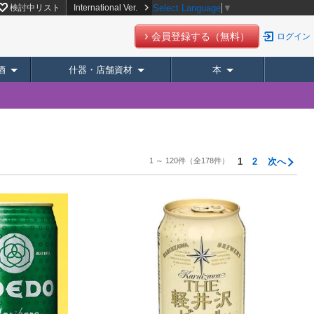
検討中リスト
International Ver.
Select Language
▼
会員登録する（無料）
ログイン
酒
什器・店舗資材
本
1 ～ 120件
（全178件）
1
2
次へ