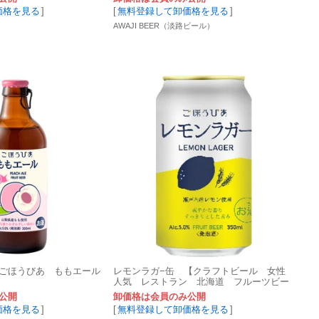
価格を見る
]
[
無料登録して卸価格を見る
]
AWAJI BEER（淡路ビール）
ごほうびあ ももエール
レモンラガ−缶 【クラフトビール 女性
人気 レストラン 北海道 フルーツビー
ル 甘くない 話題】
公開
卸価格は会員のみ公開
価格を見る
]
[
無料登録して卸価格を見る
]