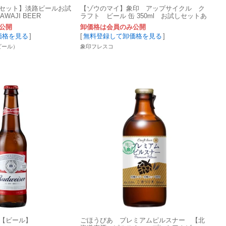
セット】淡路ビールお試
【ゾウのマイ】象印 アップサイクル ク
WAJI BEER
ラフト ビール 缶 350ml お試しセットあ
り
公開
卸価格は会員のみ公開
価格を見る
]
[
無料登録して卸価格を見る
]
路ビール）
象印フレスコ
【ビール】
ごほうびあ プレミアムピルスナー 【北