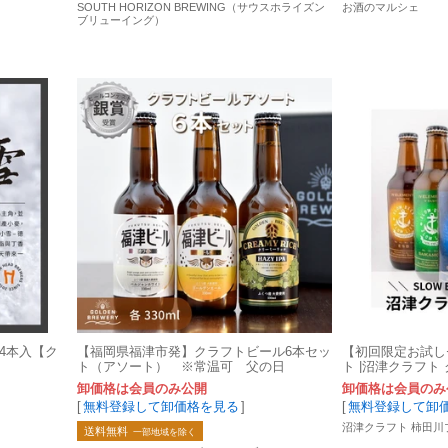
SOUTH HORIZON BREWING（サウスホライズン
お酒のマルシェ
ブリューイング）
瓶 24本入【ク
【福岡県福津市発】クラフトビール6本セッ
【初回限定お試し
ト（アソート） ※常温可 父の日
ト |沼津クラフト
卸価格は会員のみ公開
卸価格は会員のみ
[
無料登録して卸価格を見る
]
[
無料登録して卸
沼津クラフト 柿田川
送料無料
一部地域を除く