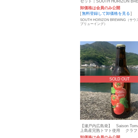
セット｜SOUTH HORIZON BR
卸価格は会員のみ公開
[
無料登録して卸価格を見る
]
SOUTH HORIZON BREWING（
ブリューイング）
SOLD OUT
【瀬戸内広島発】 Saison Tom
上島産完熟トマト使用 クラフ
卸価格は会員のみ公開