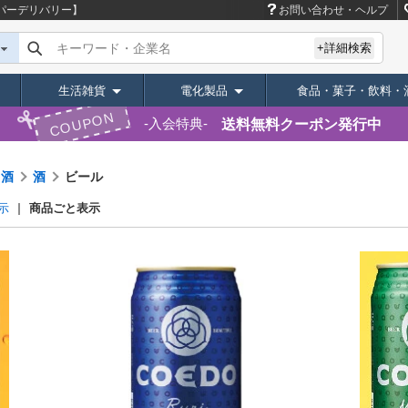
パーデリバリー】
お問い合わせ・ヘルプ
キーワード・企業名
+詳細検索
生活雑貨
電化製品
食品・菓子・飲料・
COUPON
送料無料クーポン発行中
入会特典
・酒
酒
ビール
商品ごと表示
示