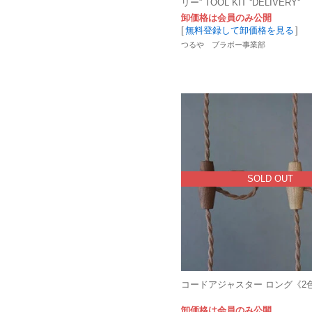
リー” TOOL KIT ''DELIVERY''
卸価格は会員のみ公開
[
無料登録して卸価格を見る
]
つるや ブラボー事業部
SOLD OUT
コードアジャスター ロング《2
卸価格は会員のみ公開