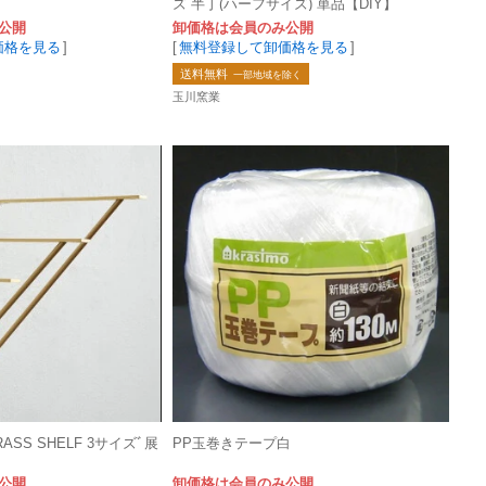
ズ 半丁(ハーフサイズ) 単品【DIY】
公開
卸価格は会員のみ公開
価格を見る
]
[
無料登録して卸価格を見る
]
送料無料
一部地域を除く
玉川窯業
SS SHELF 3サイズﾞ展
PP玉巻きテープ白
公開
卸価格は会員のみ公開