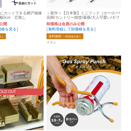
自由にカットできる網戸補修
＜新作＞【日本製】ミニフック［ホーロー/
幅5cm 芯無し
花柄/カントリー雑貨/薔薇/大人可愛い/ギフ
ト］
公開
卸価格は会員のみ公開
価格を見る
]
[
無料登録して卸価格を見る
]
送料無料
除く
一部地域を除く
イマン
OLD OUT