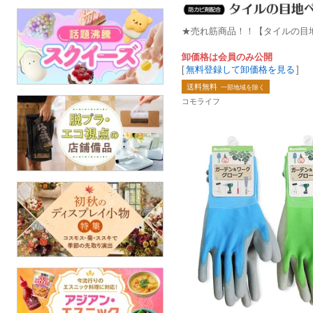
★売れ筋商品！！【タイルの目
卸価格は会員のみ公開
[
無料登録して卸価格を見る
]
送料無料
一部地域を除く
コモライフ