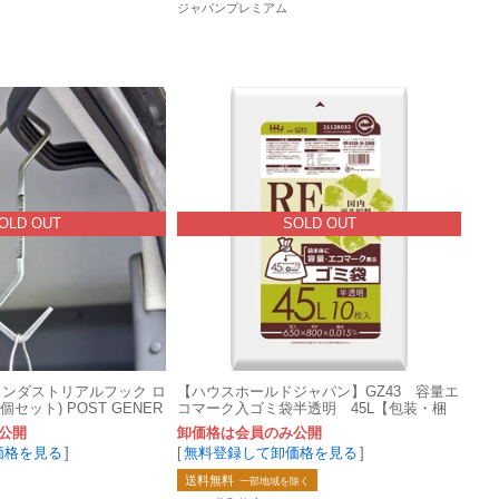
ジャパンプレミアム
OLD OUT
SOLD OUT
インダストリアルフック ロ
【ハウスホールドジャパン】GZ43 容量エ
個セット) POST GENER
コマーク入ゴミ袋半透明 45L【包装・梱
ネラル
包】
公開
卸価格は会員のみ公開
価格を見る
]
[
無料登録して卸価格を見る
]
送料無料
一部地域を除く