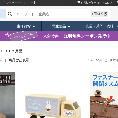
ト【スーパーデリバリー】
お問い合わせ・ヘルプ
キーワード・企業名
+詳細検索
生活雑貨
電化製品
食品・菓子・飲料・
COUPON
送料無料クーポン発行中
入会特典
ＤＩＹ用品
商品ごと表示
示
1 ～ 120件
（全49917