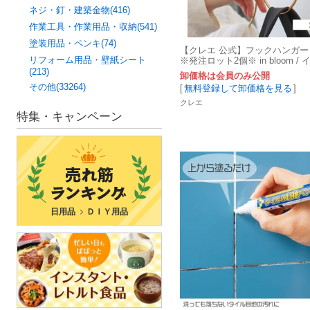
ネジ・釘・建築金物(416)
作業工具・作業用品・収納(541)
塗装用品・ペンキ(74)
【クレエ 公式】フックハンガー 
リフォーム用品・壁紙シート
※発注ロット2個※ in bloom 
(213)
卸価格は会員のみ公開
その他(33264)
[
無料登録して卸価格を見る
]
クレエ
特集・キャンペーン
日用品
ＤＩＹ用品