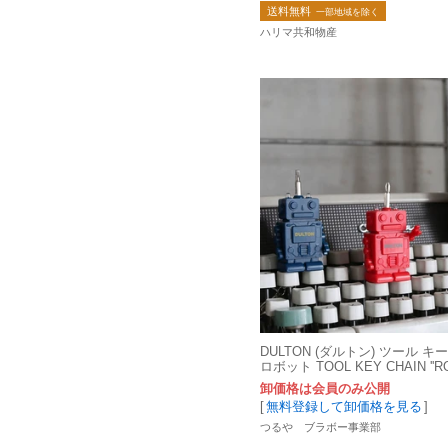
送料無料
一部地域を除く
ハリマ共和物産
DULTON (ダルトン) ツール キ
ロボット TOOL KEY CHAIN ''RO
卸価格は会員のみ公開
[
無料登録して卸価格を見る
]
つるや ブラボー事業部