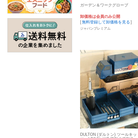
ガーデン＆ワークグローブ
卸価格は会員のみ公開
[
無料登録して卸価格を見る
]
ジャパンプレミアム
DULTON (ダルトン) ツールキッ