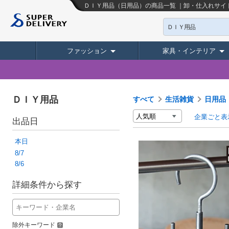
ＤＩＹ用品（日用品）の商品一覧 ｜卸・仕入れサイ
ＤＩＹ用品
ファッション
家具・インテリア
ＤＩＹ用品
すべて
生活雑貨
日用品
企業ごと表
出品日
本日
8/7
8/6
詳細条件から探す
除外キーワード