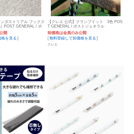
インダストリアル フックス
【クレエ 公式】クランプイット 3色 POS
POST GENERAL / ポ
T GENERAL / ポストジェネラル
公開
卸価格は会員のみ公開
価格を見る
]
[
無料登録して卸価格を見る
]
クレエ