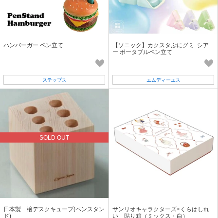
ハンバーガー ペン立て
【ソニック】カクスタぷにグミ･シア
ー ポータブルペン立て
ステップス
エムディーエス
SOLD OUT
日本製 檜デスクキューブ(ペンスタン
サンリオキャラクターズ×くらはしれ
ド)
い 貼り箱（ミックス・白）