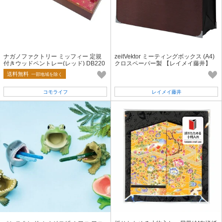
ナガノファクトリー ミッフィー 定規
zeitVektor ミーティングボックス (A4)
付きウッドペントレー(レッド) DB220
クロスペーパー製 【レイメイ藤井】
0R
送料無料
一部地域を除く
コモライフ
レイメイ藤井