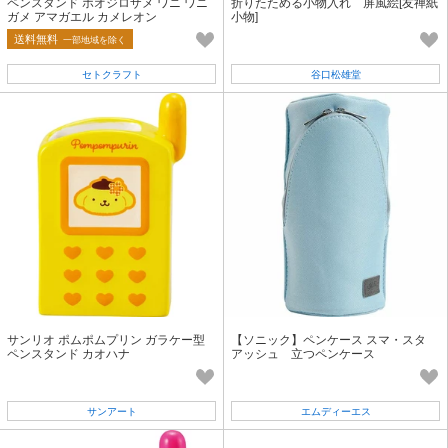
ペンスタンド ホオジロザメ ワニ ワニ
折りたためる小物入れ 屏風絵[友禅紙
ガメ アマガエル カメレオン
小物]
送料無料
一部地域を除く
セトクラフト
谷口松雄堂
サンリオ ポムポムプリン ガラケー型
【ソニック】ペンケース スマ・スタ
ペンスタンド カオハナ
アッシュ 立つペンケース
サンアート
エムディーエス