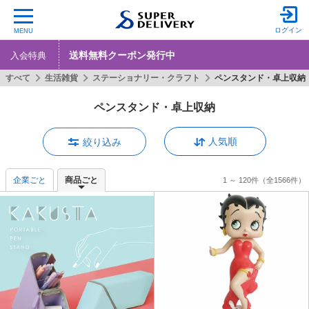
ログイン
MENU
送料無料クーポン発行中
入会特典
すべて
生活雑貨
ステーショナリー・クラフト
ペンスタンド・卓上収納
ペンスタンド・卓上収納
人気順
絞り込み
企業ごと
商品ごと
1 ～ 120件
（全1566件）