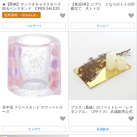
★【即納】サンリオキャラクターズ
【単品OK】ジブリ となりのトトロ印
回るペンスタンド CPE9 SALE20
鑑立て 大トトロ
送料無料
一部地域を除く
パルマート
サンビー
水中花 フリースタンド スウィートロ
ブラス（真鍮）のソートトレー「レク
ーズ
タングル」（3サイズ） 志成販売公式
ウメザワ
志成販売