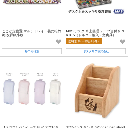
ここが定位置 マルチトレイ 菱に松竹
MAS デスク 卓上整理 テープ台付き N
梅[友禅紙小物]
o.815（トルコ・輸入・文房具）
送料無料
一部地域を除く
谷口松雄堂
ポスタリア株式会社
【クツワ】ペンケース 限定 エアピタ
木製ペンスタンド_Wooden pen stand