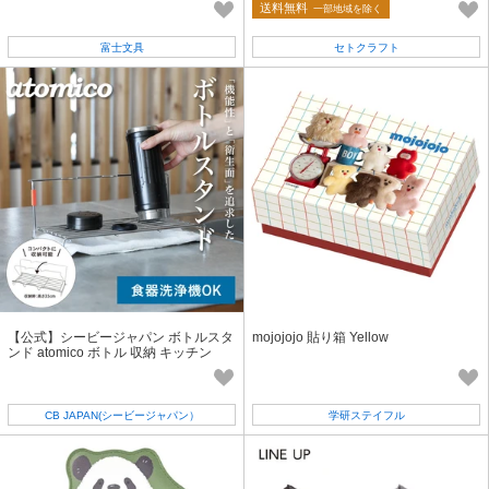
ク ペルシャ クロ
送料無料
一部地域を除く
富士文具
セトクラフト
【公式】シービージャパン ボトルスタ
mojojojo 貼り箱 Yellow
ンド atomico ボトル 収納 キッチン
CB JAPAN(シービージャパン）
学研ステイフル