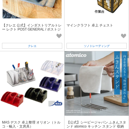
【クレエ 公式】インダストリアルトレ
マインクラフト 卓上 チェスト
ー レクト POST GENERAL / ポストジ
ェネラル
クレエ
ソノトレーディング
MAS デスク 卓上整理 オリオン（トル
【公式】シービージャパン ふきんスタ
コ・輸入・文房具）
ンド atomico キッチン スタンド 収納