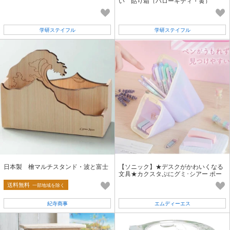
い 貼り箱（ハローキティ・黄）
学研ステイフル
学研ステイフル
日本製 檜マルチスタンド・波と富士
【ソニック】★デスクがかわいくなる
文具★カクスタぷにグミ･シアー ポー
タブルペン立て
送料無料
一部地域を除く
紀寺商事
エムディーエス