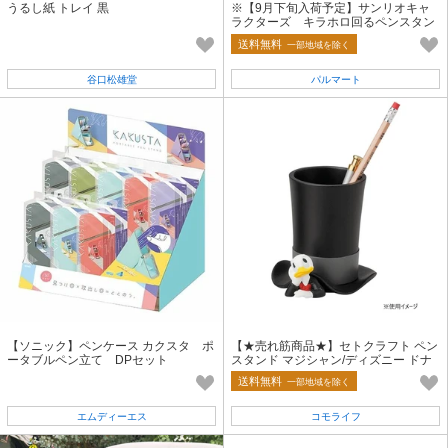
うるし紙 トレイ 黒
※【9月下旬入荷予定】サンリオキャ
ラクターズ キラホロ回るペンスタン
ド CPE11
送料無料
一部地域を除く
谷口松雄堂
パルマート
【ソニック】ペンケース カクスタ ポ
【★売れ筋商品★】セトクラフト ペン
ータブルペン立て DPセット
スタンド マジシャン/ディズニー ドナ
ルド SD-6265
送料無料
一部地域を除く
エムディーエス
コモライフ