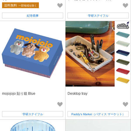
送料無料
一部地域を除く
紀寺商事
学研ステイフル
mojojojo 貼り箱 Blue
Desktop tray
学研ステイフル
Paddy's Market（パディス マーケット）