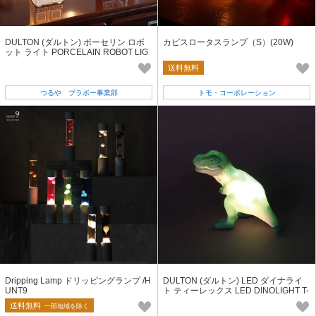
DULTON (ダルトン) ポーセリン ロボ
カピスロータスランプ（S）(20W)
ット ライト PORCELAIN ROBOT LIG
HT
送料無料
つるや ブラボー事業部
トモ・コーポレーション
Dripping Lamp ドリッピングランプ /H
DULTON (ダルトン) LED ダイナライ
UNT9
ト ティーレックス LED DINOLIGHT T-
REX [X24-0707GN]
送料無料
一部地域を除く