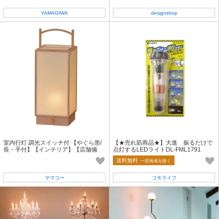
YAMAGIWA
designshop
室内行灯 調光スイッチ付 【やぐら形/
【★売れ筋商品★】大進 振るだけで
長・手付】【インテリア】【店舗備
点灯するLEDライトDL-FML1791
品・客室備品・サイン】＜日本製＞
送料無料
一部地域を除く
ヤマコー
コモライフ