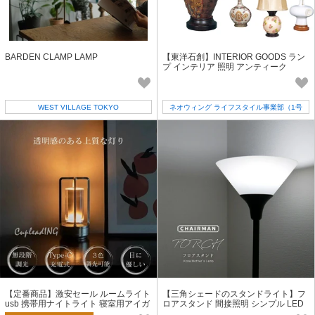
BARDEN CLAMP LAMP
【東洋石創】INTERIOR GOODS ラン
プ インテリア 照明 アンティーク
WEST VILLAGE TOKYO
ネオウィング ライフスタイル事業部（1号
店）
【定番商品】激安セール ルームライト
【三角シェードのスタンドライト】フ
usb 携帯用ナイトライト 寝室用アイガ
ロアスタンド 間接照明 シンプル LED
ード ナイトスタンド
照明器具 ランプ CMF-017T