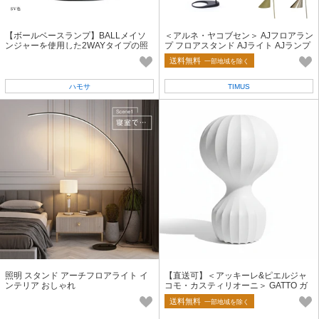
【ボールベースランプ】BALLメイソ
＜アルネ・ヤコブセン＞ AJフロアラン
ンジャーを使用した2WAYタイプの照
プ フロアスタンド AJライト AJランプ
明
【送料無料】
送料無料
一部地域を除く
ハモサ
TIMUS
照明 スタンド アーチフロアライト イ
【直送可】＜アッキーレ&ピエルジャ
ンテリア おしゃれ
コモ・カスティリオーニ＞ GATTO ガ
ット フロアライト【送料無料】
送料無料
一部地域を除く