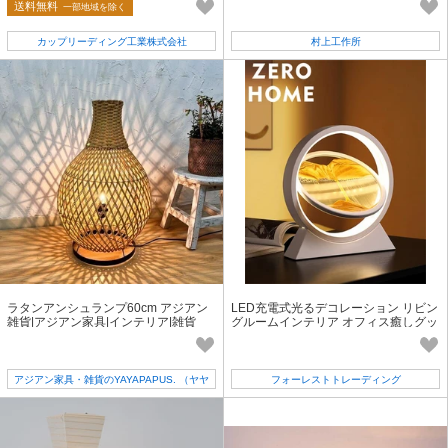
送料無料
一部地域を除く
カップリーディング工業株式会社
村上工作所
ラタンアンシュランプ60cm アジアン
LED充電式光るデコレーション リビン
雑貨|アジアン家具|インテリア|雑貨
グルームインテリア オフィス癒しグッ
ズ 記念日ギフト
アジアン家具・雑貨のYAYAPAPUS. （ヤヤ
フォーレストトレーディング
パプス）