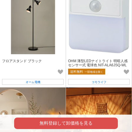
フロアスタンド ブラック
OHM 薄型LEDナイトライト 明暗人感
センサー式 電球色 NIT-ALA6JSQ-WL
送料無料
一部地域を除く
オーム電機
コモライフ
無料登録して卸価格を見る