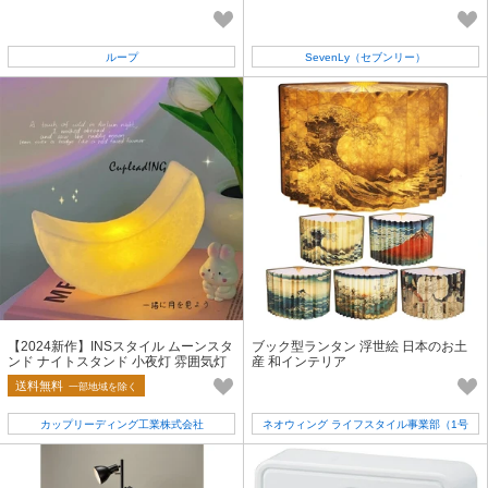
ループ
SevenLy（セブンリー）
【2024新作】INSスタイル ムーンスタ
ブック型ランタン 浮世絵 日本のお土
ンド ナイトスタンド 小夜灯 雰囲気灯
産 和インテリア
照明 寝室 家の置物
送料無料
一部地域を除く
カップリーディング工業株式会社
ネオウィング ライフスタイル事業部（1号
店）