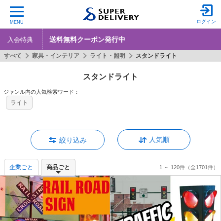
ログイン
MENU
送料無料クーポン発行中
入会特典
すべて
家具・インテリア
ライト・照明
スタンドライト
スタンドライト
ジャンル内の人気検索ワード：
ライト
人気順
絞り込み
企業ごと
商品ごと
1 ～ 120件
（全1701件）