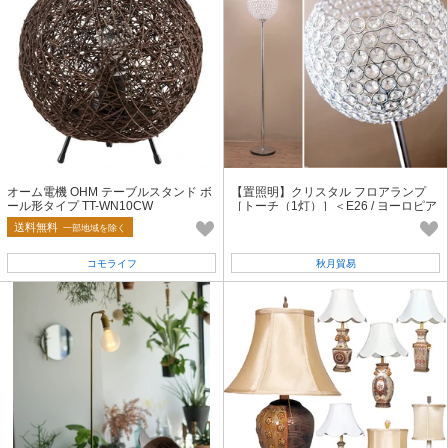
オーム電機 OHM テーブルスタンド ボ
【置照明】クリスタル フロアランプ
ール形タイプ TT-WN10CW
［トーチ（1灯）］＜E26 / ヨーロピア
ン＞
送料無料
一部地域を除く
コモライフ
秋月貿易