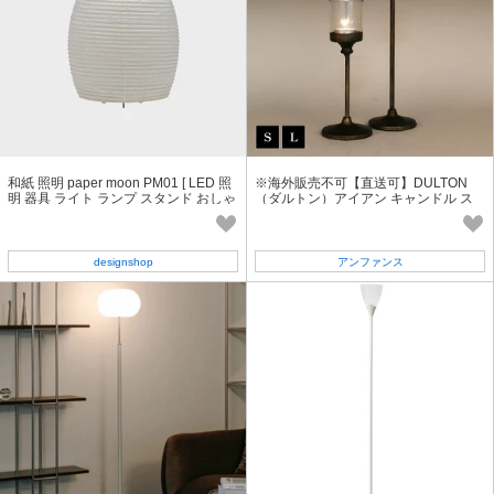
和紙 照明 paper moon PM01 [ LED 照
※海外販売不可【直送可】DULTON
明 器具 ライト ランプ スタンド おしゃ
（ダルトン）アイアン キャンドル ス
れ 和風 ]
タンド ろうそく /アロマ/ 雑貨
designshop
アンファンス