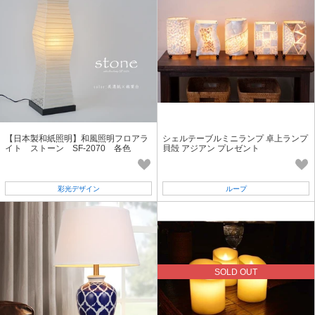
【日本製和紙照明】和風照明フロアラ
シェルテーブルミニランプ 卓上ランプ
イト ストーン SF-2070 各色
貝殻 アジアン プレゼント
彩光デザイン
ループ
SOLD OUT