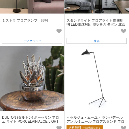
ミストラ フロアランプ 照明
スタンドライト フロアライト 間接照
明 LED電球対応 照明器具 モダン 北欧
スチール
ディクラッセ
東谷
DULTON (ダルトン) ポーセリン アロ
＜セルジュ・ムーユ＞ ランパデール
エ ライト PORCELAIN ALOE LIGHT
アン ルミエール フロアスタンド フロ
アライト【送料無料】
送料無料
一部地域を除く