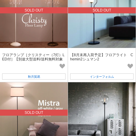
SOLD OUT
SOLD OUT
フロアランプ［クリスティー（7灯）L
【8月末再入荷予定】フロアライト C
ED付］【別途大型送料/送料無料対象
hemin2シュマン2
外】
秋月貿易
インターフォルム
SOLD OUT