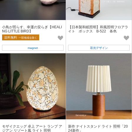
小鳥が照らす、幸運の安らぎ【HEALI
【日本製和紙照明】和風照明フロアラ
NG LITTLE BIRD】
イト ボックス B-522 各色
送料無料
一部地域を除く
magnet
彩光デザイン
モザイクエッグ 卓上 アート ランプ ア
新作 ナイトスタンド ライト 照明「20
ジアン リゾート風 ライト 照明
24新作」