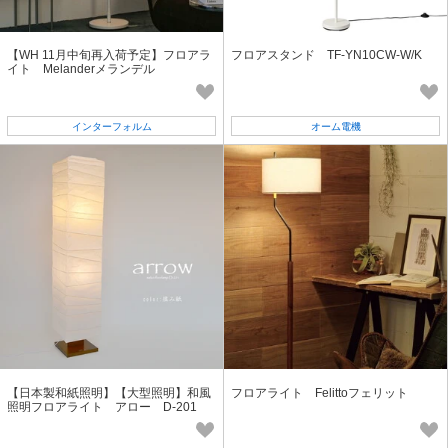
【WH 11月中旬再入荷予定】フロアラ
フロアスタンド TF-YN10CW-W/K
イト Melanderメランデル
インターフォルム
オーム電機
【日本製和紙照明】【大型照明】和風
フロアライト Felittoフェリット
照明フロアライト アロー D-201
揉み紙