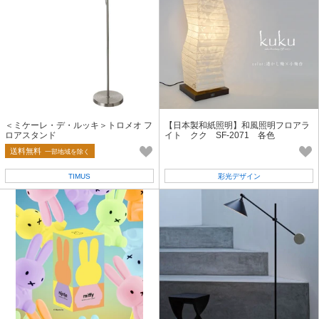
＜ミケーレ・デ・ルッキ＞トロメオ フ
【日本製和紙照明】和風照明フロアラ
ロアスタンド
イト クク SF-2071 各色
送料無料
一部地域を除く
TIMUS
彩光デザイン