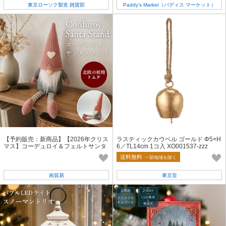
東京ローソク製造 雑貨部
Paddy's Market（パディス マーケット）
【予約販売：新商品】【2026年クリス
ラスティックカウベル ゴールド Φ5×H
マス】コーデュロイ＆フェルトサンタ
6／TL14cm 1コ入 XO001537-zzz
スタンド
送料無料
一部地域を除く
南貿易
東京堂