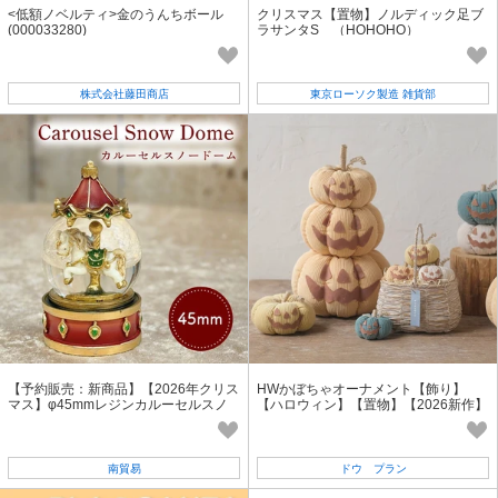
<低額ノベルティ>金のうんちボール
クリスマス【置物】ノルディック足ブ
(000033280)
ラサンタS （HOHOHO）
株式会社藤田商店
東京ローソク製造 雑貨部
【予約販売：新商品】【2026年クリス
HWかぼちゃオーナメント【飾り】
マス】φ45mmレジンカルーセルスノ
【ハロウィン】【置物】【2026新作】
ードーム
南貿易
ドウ プラン