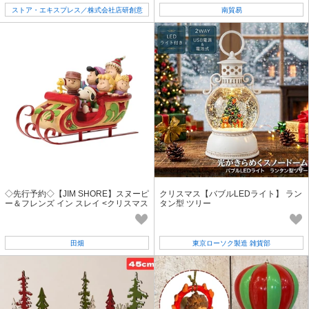
ストア・エキスプレス／株式会社店研創意
南貿易
◇先行予約◇【JIM SHORE】スヌーピ
クリスマス【バブルLEDライト】 ラン
ー＆フレンズ イン スレイ <クリスマス
タン型 ツリー
>
田畑
東京ローソク製造 雑貨部