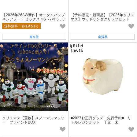
【2026年26AW新作】オータムパンプ
【予約販売：新商品】【2026年クリス
キンアソート ミックス Φ6〜7×H6．5
マス】ウッドサンタクリップセット
cm 6コ入 HW000198-zzz
送料無料
一部地域を除く
東京堂
南貿易
クリスマス【置物】スノーマンマッソ
■2027お正月グッズ 先行予約■ リ
ー ブラインドBOX
トルレジンポット 干支 未