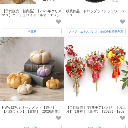
【予約販売：新商品】【2026年クリス
秋装飾品 ドロップラインフラワーベ
マス】コーデュロイドールオーナメン
ース
トセット
南貿易
ストア・エキスプレス／株式会社店研創意
HWかぼちゃオーナメント【飾り】
【予約販売】NY熊手アレンジ 【お正
【ハロウィン】【置物】【2026新作】
月】【迎春】【新年】【2027】【202
6秋冬新作】
ドウ プラン
ドウ プラン