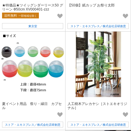
★特価品★ツイッグシダーリース50 グ
【50個】紙カップ お祭り太郎
リーン Ф50cm XV000401-zzz
送料無料
一部地域を除く
東京堂
ストア・エキスプレス／株式会社店研創意
夏イベント用品 祭り・縁日 カプセ
人工樹木アレカヤシ［ストエキオリジ
ル
ナル］
ストア・エキスプレス／株式会社店研創意
ストア・エキスプレス／株式会社店研創意