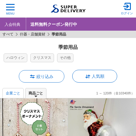
ログイン
MENU
送料無料クーポン発行中
入会特典
すべて
什器・店舗資材
季節用品
季節用品
ハロウィン
クリスマス
その他
人気順
絞り込み
企業ごと
商品ごと
1 ～ 120件
（全10340件）