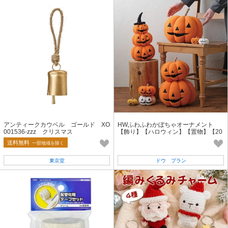
アンティークカウベル ゴールド XO
HWふわふわかぼちゃオーナメント
001536-zzz クリスマス
【飾り】【ハロウィン】【置物】【20
26新作】
送料無料
一部地域を除く
東京堂
ドウ プラン