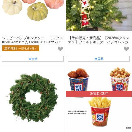
シャビーパンプキンアソート ミックス
【予約販売：新商品】【2026年クリス
Ф5×H4cm 6コ入 HW001872-zzz ハロ
マス】フェルトキッズ ハシゴハンガ
ウィン
ー
送料無料
一部地域を除く
東京堂
南貿易
SOLD OUT