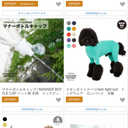
ーントライプ
送料無料
送料無料
一部地域を除く
ファンタジーワールド
CHOCO(チョコ)
マナーボトルキャップ / MANNER BOT
スキンタイトスーツ/skin tight suit ド
TLE CAP ペット用 犬用 ドッググッ
ッグウェア ロンパース 犬服
ズ
送料無料
送料無料
CHOCO(チョコ)
CHOCO(チョコ)