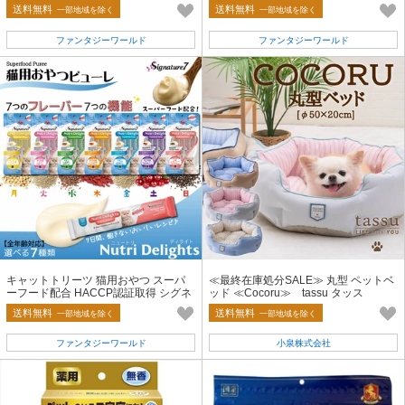
チャー7 ゴートミルク
送料無料
送料無料
一部地域を除く
一部地域を除く
ファンタジーワールド
ファンタジーワールド
キャットトリーツ 猫用おやつ スーパ
≪最終在庫処分SALE≫ 丸型 ペットベ
ーフード配合 HACCP認証取得 シグネ
ッド ≪Cocoru≫ tassu タッス
チャー7 ピューレ 15g×4本
送料無料
送料無料
一部地域を除く
一部地域を除く
ファンタジーワールド
小泉株式会社