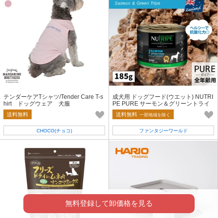
テンダーケアTシャツ/Tender Care T-s
成犬用 ドッグフード(ウエット) NUTRI
hirt ドッグウェア 犬服
PE PURE サーモン＆グリーントライ
プ 185g
送料無料
送料無料
一部地域を除く
CHOCO(チョコ)
ファンタジーワールド
無料登録して卸価格を見る