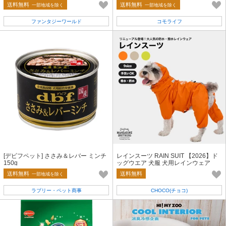
＆グリーントライプ
送料無料
送料無料
一部地域を除く
一部地域を除く
ファンタジーワールド
コモライフ
[デビフペット] ささみ＆レバー ミンチ
レインスーツ RAIN SUIT 【2026】ド
150g
ッグウエア 犬服 犬用レインウェア
送料無料
送料無料
一部地域を除く
ラブリー・ペット商事
CHOCO(チョコ)