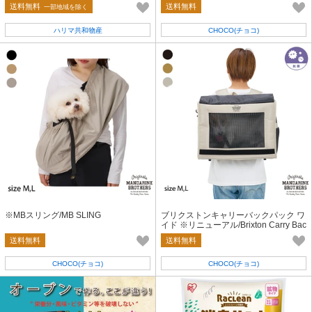
用品】
送料無料
送料無料
一部地域を除く
ハリマ共和物産
CHOCO(チョコ)
※MBスリング/MB SLING
ブリクストンキャリーバックパック ワ
イド ※リニューアル/Brixton Carry Bac
kpack WIDE ドッグキャリー
送料無料
送料無料
CHOCO(チョコ)
CHOCO(チョコ)