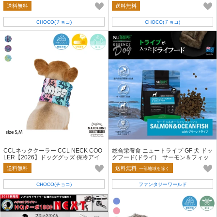
用 クールアイテム
送料無料
送料無料
CHOCO(チョコ)
CHOCO(チョコ)
CCLネッククーラー CCL NECK COO
総合栄養食 ニュートライプ GF 犬 ドッ
LER【2026】ドッググッズ 保冷アイ
グフード(ドライ) サーモン＆フィッ
テム
シュ＆グリーントライプ
送料無料
送料無料
一部地域を除く
CHOCO(チョコ)
ファンタジーワールド