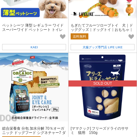
ペットシーツ 薄型 レギュラー ワイド
もぎたてフルーツロープトイ 犬｜ド
スーパーワイド ペットシート トイレ
ッググッズ｜ドッグトイ｜おもちゃ｜
シート 犬 猫 大容量 業務用
犬のおもちゃ
送料無料
KAEI
犬服グッズ専門店 LIFE LIKE
SOLD OUT
総合栄養食 分包 加水分解 70％オーガ
[ママクック] フリーズドライのササ
ニック ドッグフード シグネチャー7 ダ
ミ 猫用 150g