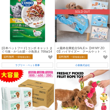
SOLD OUT
[日本ペットフード] コンボ キャット ま
≪最終在庫処分SALE≫【HI! MY ZO
ぐろ味・かつお節・小魚添え 700g(14
O】ハイマイズー クールケット ペ
0g×5)
ット用 消臭冷感 ブランケット
送料無料
送料無料
一部地域を除く
一部地域を除く
ラブリー・ペット商事
小泉株式会社