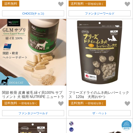
kg
送料無料
送料無料
一部地域を除く
CHOCO(チョコ)
ファンタジーワールド
関節 軟骨 皮膚 被毛 緑イ貝100% サプ
フリーズドライのムネ肉レバーミック
リメント 犬 猫用 NUTRIPE ニュートラ
ス 120g 犬用おやつ
イプ GLM サプリ
送料無料
送料無料
一部地域を除く
一部地域を除く
ファンタジーワールド
ザ・ペット