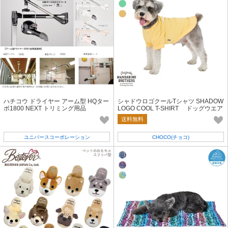
ハチコウ ドライヤー アーム型 HQター
シャドウロゴクールTシャツ SHADOW
ボ1800 NEXT トリミング用品
LOGO COOL T-SHIRT ドッグウエア
犬服 接触冷感生地
送料無料
ユニバースコーポレーション
CHOCO(チョコ)