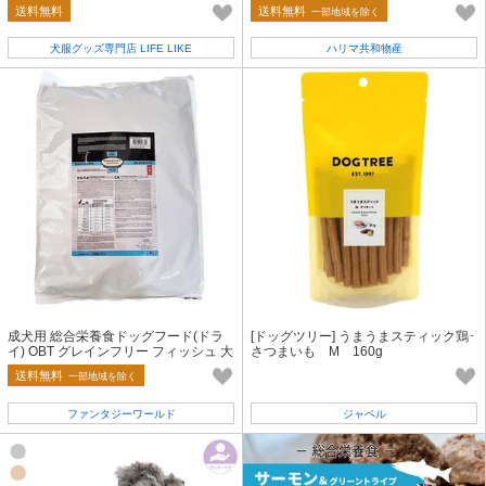
おやつ缶
ット用品】
送料無料
送料無料
一部地域を除く
犬服グッズ専門店 LIFE LIKE
ハリマ共和物産
成犬用 総合栄養食ドッグフード(ドラ
[ドッグツリー] うまうまスティック鶏･
イ) OBT グレインフリー フィッシュ 大
さつまいも M 160g
粒 13.6kg
送料無料
一部地域を除く
ファンタジーワールド
ジャペル