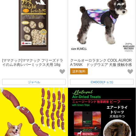
[ママクック]ママクック フリーズドラ
クールオーロラタンク COOL AUROR
イのムネ肉レバーミックス犬用 18g
A TANK ドッグウエア 犬服 接触冷感
生地
送料無料
ジャペル
CHOCO(チョコ)