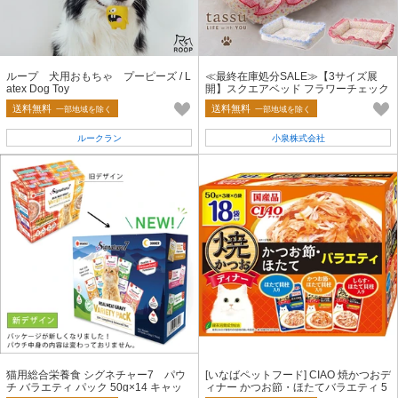
ループ 犬用おもちゃ プーピーズ / L
≪最終在庫処分SALE≫【3サイズ展
atex Dog Toy
開】スクエアベッド フラワーチェック
ペットベッド tassu タッス
送料無料
送料無料
一部地域を除く
一部地域を除く
ルークラン
小泉株式会社
猫用総合栄養食 シグネチャー7 パウ
[いなばペットフード] CIAO 焼かつおデ
チ バラエティ パック 50g×14 キャッ
ィナー かつお節・ほたてバラエティ 5