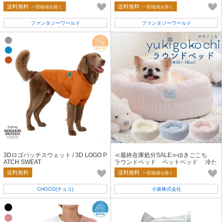
トライプ
グリーントライプ
送料無料
送料無料
一部地域を除く
一部地域を除く
ファンタジーワールド
ファンタジーワールド
3Dロゴパッチスウェット / 3D LOGO P
≪最終在庫処分SALE≫ゆきごこち
ATCH SWEAT
ラウンドベッド ペットベッド 冷た
い 接触冷感 シャーリング
送料無料
送料無料
一部地域を除く
CHOCO(チョコ)
小泉株式会社