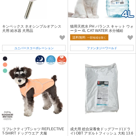
キンペックス ネオシンプルオアシス
猫用天然水 PH バランス キャット ウォ
犬用 給水器 犬用品
ーター 4L CAT WATER 水分補給
送料無料
一部地域を除く
ユニバースコーポレーション
ファンタジーワールド
リフレクティブTシャツ REFLECTIVE
成犬用 総合栄養食ドッグフード(ドラ
T-SHIRT ドッグウエア 犬服
イ) OBT アダルトフィッシュ 大粒 13.6