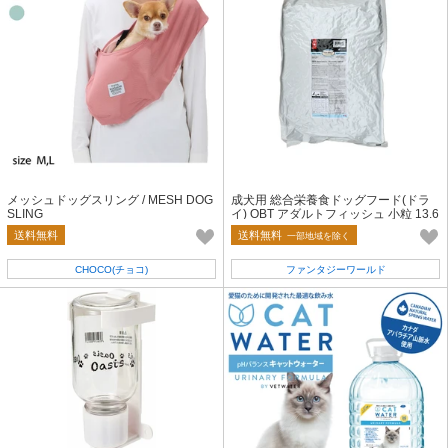
メッシュドッグスリング / MESH DOG
成犬用 総合栄養食ドッグフード(ドラ
SLING
イ) OBT アダルトフィッシュ 小粒 13.6
kg
送料無料
送料無料
一部地域を除く
CHOCO(チョコ)
ファンタジーワールド