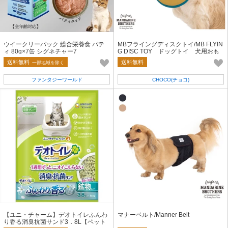
ウイークリーパック 総合栄養食 パテ
MBフライングディスクトイ/MB FLYIN
ィ 80g×7缶 シグネチャー7
G DISC TOY ドッグトイ 犬用おも
ちゃ
送料無料
送料無料
一部地域を除く
ファンタジーワールド
CHOCO(チョコ)
【ユニ・チャーム】デオトイレふんわ
マナーベルト/Manner Belt
り香る消臭抗菌サンド3．8L【ペット