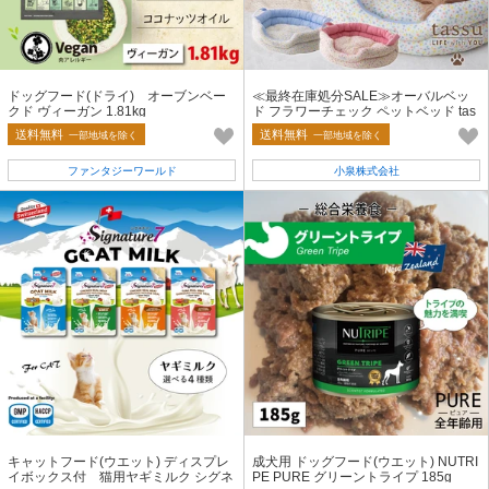
ドッグフード(ドライ) オーブンベー
≪最終在庫処分SALE≫オーバルベッ
クド ヴィーガン 1.81kg
ド フラワーチェック ペットベッド tas
su タッス
送料無料
送料無料
一部地域を除く
一部地域を除く
ファンタジーワールド
小泉株式会社
キャットフード(ウエット) ディスプレ
成犬用 ドッグフード(ウエット) NUTRI
イボックス付 猫用ヤギミルク シグネ
PE PURE グリーントライプ 185g