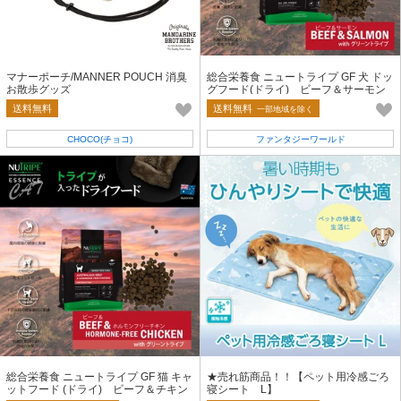
マナーポーチ/MANNER POUCH 消臭
総合栄養食 ニュートライプ GF 犬 ドッ
お散歩グッズ
グフード(ドライ) ビーフ＆サーモン
＆グリーントライプ
送料無料
送料無料
一部地域を除く
CHOCO(チョコ)
ファンタジーワールド
総合栄養食 ニュートライプ GF 猫 キャ
★売れ筋商品！！【ペット用冷感ごろ
ットフード (ドライ) ビーフ＆チキン
寝シート L】