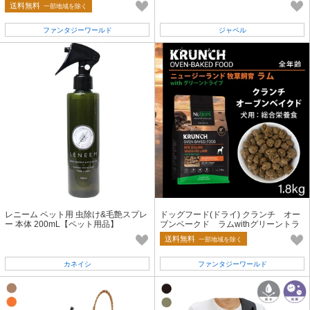
ックレシピ
送料無料
一部地域を除く
ファンタジーワールド
ジャペル
レニーム ペット用 虫除け&毛艶スプレ
ドッグフード(ドライ) クランチ オー
ー 本体 200mL【ペット用品】
ブンベークド ラムwithグリーントラ
イプ
送料無料
一部地域を除く
カネイシ
ファンタジーワールド