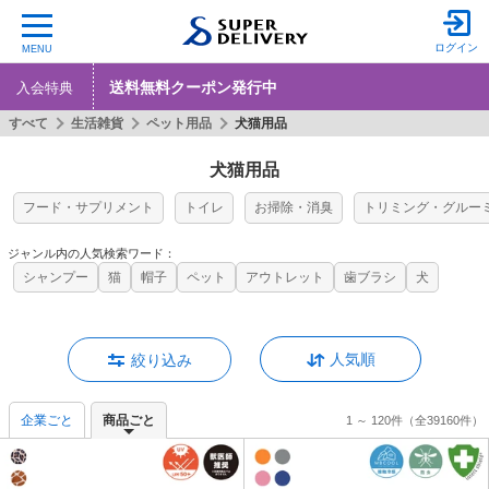
ログイン
MENU
送料無料クーポン発行中
入会特典
すべて
生活雑貨
ペット用品
犬猫用品
犬猫用品
フード・サプリメント
トイレ
お掃除・消臭
トリミング・グルー
ジャンル内の人気検索ワード：
シャンプー
猫
帽子
ペット
アウトレット
歯ブラシ
犬
人気順
絞り込み
企業ごと
商品ごと
1 ～ 120件
（全39160件）