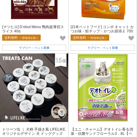
[マツヒロ] D’ebut Menu 鴨肉超薄切ス
[日本ペットフード] コンボ キャット か
ライス 40g
つお味・鮭チップ・かつお節添え 700
g
送料無料
送料無料
一部地域を除く
一部地域を除く
ラブリー・ペット商事
ラブリー・ペット商事
トリーツ缶 ｜ 犬柄 手描き風 LIFELIKE
【ユニ・チャーム】デオトイレ香る消
オリジナルデザイン 犬 ドッググッズ
臭・抗菌サンドフローラル3．8L【ペ