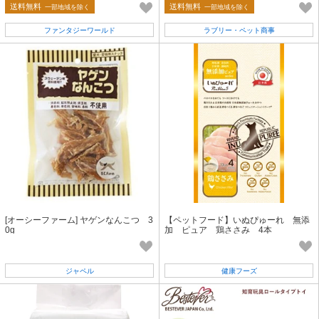
トフード(ウエット) グレイビー
0g×18袋
送料無料
送料無料
一部地域を除く
一部地域を除く
ファンタジーワールド
ラブリー・ペット商事
[オーシーファーム] ヤゲンなんこつ 3
【ペットフード】いぬぴゅーれ 無添
0g
加 ピュア 鶏ささみ 4本
ジャペル
健康フーズ