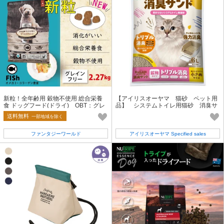
新粒！全年齢用 穀物不使用 総合栄養
【アイリスオーヤマ 猫砂 ペット用
食 ドッグフード(ドライ) OBT：グレ
品】 システムトイレ用猫砂 消臭サ
インフリーフィッシュ 2.27kg
ンド鉱物 小さめ 6L
送料無料
一部地域を除く
ファンタジーワールド
アイリスオーヤマ Specified sales