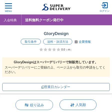
ログイン
MENU
送料無料クーポン発行中
入会特典
GloryDesign
取引条件
送料・決済方法
企業情報
0.0
（-件）
GloryDesignは
スーパーデリバリーで
卸販売しています。
スーパーデリバリーにご登録の上、ページ上から取引の申請をしてく
ださい。
営業日カレンダー
人気順
絞り込み