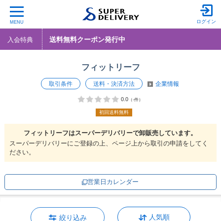
ログイン
MENU
送料無料クーポン発行中
入会特典
フィットリーフ
取引条件
送料・決済方法
企業情報
0.0
（-件）
初回送料無料
フィットリーフは
スーパーデリバリーで
卸販売しています。
スーパーデリバリーにご登録の上、ページ上から取引の申請をしてく
ださい。
営業日カレンダー
人気順
絞り込み