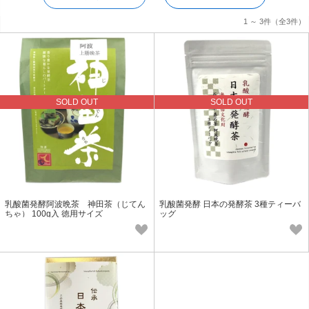
1 ～ 3件
（全3件）
SOLD OUT
SOLD OUT
乳酸菌発酵阿波晩茶 神田茶（じてん
乳酸菌発酵 日本の発酵茶 3種ティーバ
ちゃ） 100g入 徳用サイズ
ッグ