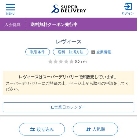
ログイン
MENU
送料無料クーポン発行中
入会特典
レヴィース
取引条件
送料・決済方法
企業情報
0.0
（-件）
レヴィースは
スーパーデリバリーで
卸販売しています。
スーパーデリバリーにご登録の上、ページ上から取引の申請をしてく
ださい。
営業日カレンダー
人気順
絞り込み