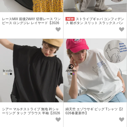
レースMIX 前後2WAY 切替レース ワン
ストライプギャバ コンフィデン
NEW
ピース ロングジレ レイヤード【2026
ス 裾ボタン スリット スラックス パン
春夏新作】
ツ セットアップ可【2026秋冬新作】
シアー マルチストライプ 無地 衿シャ
綿天竺 エゾウサギ ビッグ Tシャツ【2
ーリング タック ブラウス 半袖【2026
026春夏新作】
春夏新作】