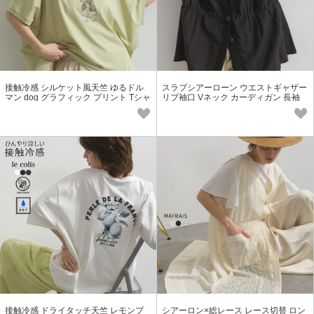
接触冷感 シルケット風天竺 ゆるドル
スラブシアーローン ウエストギャザー
マン dog グラフィック プリント Tシャ
リブ袖口 Vネック カーディガン 長袖
ツ 犬【2026春夏新作】
【2026春夏新作】
接触冷感 ドライタッチ天竺 レモンプ
シアーロン×総レース レース切替 ロン