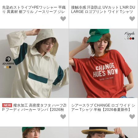
先染めストライプ×PEワッシャー 平織
接触冷感 汗染防止 UVカット L'AIR DU
り 異素材 裾フリル ノースリーブ ジレ
LARGE ロゴプリント ワイド Tシャツ
【2026春夏新作】
5分袖
撥水加工 高密度タフタ ハーフZI
シアースラブ CHANGE ロゴ ワイド シ
NEW
P フーディ パーカー マンパ【2026秋
アー Tシャツ 半袖【2026春夏新作】
冬新作】