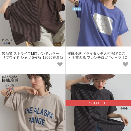
製品染 ストライプMIX バンドカラー
接触冷感 ドライタッチ天竺 裾ドロス
リブワイド シャツ 5分袖【2026春夏新
ト 手書き風 フレンチロゴ Tシャツ【2
作】
026春夏新作】
SOLD OUT