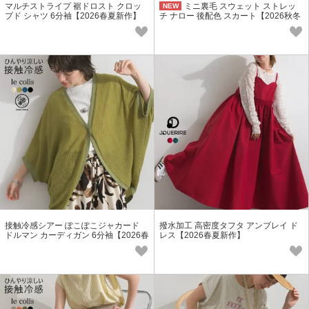
マルチストライプ 裾ドロスト クロッ
ミニ裏毛 スウェット ストレッ
NEW
プド シャツ 6分袖【2026春夏新作】
チ ナロー 後配色 スカート【2026秋冬
新作】
接触冷感シアー ぽこぽこジャカード
撥水加工 高密度タフタ アンブレイ ド
ドルマン カーディガン 6分袖【2026春
レス【2026春夏新作】
夏新作】