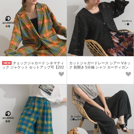
チェックジャカード シネマティ
カットジャガードレース シアー Vネッ
NEW
ック ジャケット セットアップ可【202
ク 前開き 5分袖 シャツ カーディガン
6秋冬新作】
羽織り【2026春夏新作】