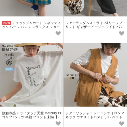
チェックジャカード シネマティ
シアーランダムストライプ&リーフプ
NEW
ック ハーフ パンツ スラックス ショー
リント ギャザー イージー ワイド パン
ツ セットアップ可【2026秋冬新作】
ツ【2026春夏新作】
接触冷感 ドライタッチ天竺 Mercury ロ
シアーワッシャー レーヨンナイロン V
ゴリブTシャツ 半袖 プリント 刺繍【2
ネック ウエストドロスト ジレ ベスト
026春夏新作】
【2026春夏新作】