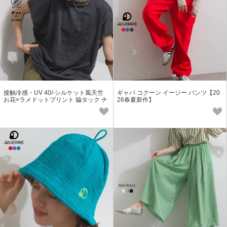
接触冷感・UV 40/-シルケット風天竺
ギャバ コクーン イージー パンツ【20
お花×ラメドットプリント 脇タック チ
26春夏新作】
ュニック【2026春夏新作】