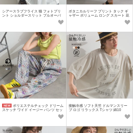
シアースラブフライス 猫 フォトプリ
ボタニカルリーフ プリント タック ギ
ント ショルダースリット プルオーバ
ャザー ボリューム ロング スカート 花
ー Tシャツ【2026春夏新作】
柄【2026春夏新作】
ポリエステルチェック ドリーム
接触冷感 ソフト天竺 ドルマンスリー
NEW
スケッチ ワイド イージー パンツ セッ
ブ ロゴ リラックス Tシャツ 綿10
トアップ可【2026秋冬新作】
0％【2026春夏新作】