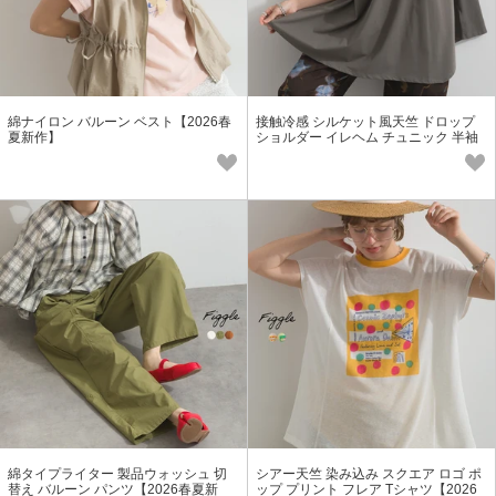
綿ナイロン バルーン ベスト【2026春
接触冷感 シルケット風天竺 ドロップ
夏新作】
ショルダー イレヘム チュニック 半袖
Tシャツ【2026春夏新作】
綿タイプライター 製品ウォッシュ 切
シアー天竺 染み込み スクエア ロゴ ポ
替え バルーン パンツ【2026春夏新
ップ プリント フレア Tシャツ【2026