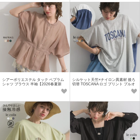
シアーポリエステル タック ペプラム
シルケット天竺×ナイロン異素材 後ろ
シャツ ブラウス 半袖【2026春夏新
切替 TOSCANA ロゴ プリント プルオ
作】
ーバー 半袖【2026春夏新作】