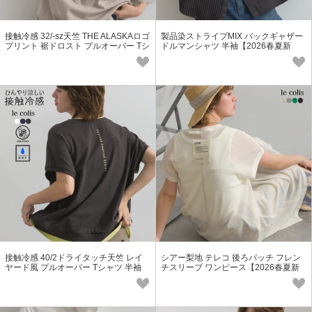
接触冷感 32/-sz天竺 THE ALASKAロゴ
製品染ストライプMIX バックギャザー
プリント 裾ドロスト プルオーバー Tシ
ドルマンシャツ 半袖【2026春夏新
ャツ【2026秋冬新作】
作】
接触冷感 40/2ドライタッチ天竺 レイ
シアー梨地 テレコ 後ろパッチ フレン
ヤード風 プルオーバー Tシャツ 半袖
チスリーブ ワンピース【2026春夏新
【2026春夏新作】
作】