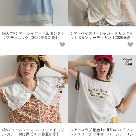
綿天竺×シアー レイヤード風 タンクト
シアーペイズリージャガード リングド
ップ チュニック【2026春夏新作】
ットボタン カーディガン【2026春夏
新作】
綿×チュールレース マルチウェイ フリ
シアースラブ 配色 Let it flow ロゴ フレ
ル カラー 付け襟【2026春夏新作】
ンチスリーブ プルオーバー シアー Tシ