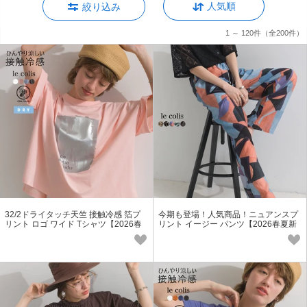
人気順
絞り込み
1 ～ 120件
（全200件）
32/2ドライタッチ天竺 接触冷感 箔プ
今期も登場！人気商品！ニュアンスプ
リント ロゴ ワイド Tシャツ【2026春
リント イージー パンツ【2026春夏新
夏新作】
作】