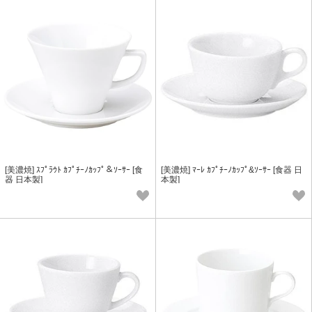
[美濃焼] ｽﾌﾟﾗｳﾄ ｶﾌﾟﾁｰﾉｶｯﾌﾟ＆ｿｰｻｰ [食
[美濃焼] ﾏｰﾚ ｶﾌﾟﾁｰﾉｶｯﾌﾟ&ｿｰｻｰ [食器 日
器 日本製]
本製]