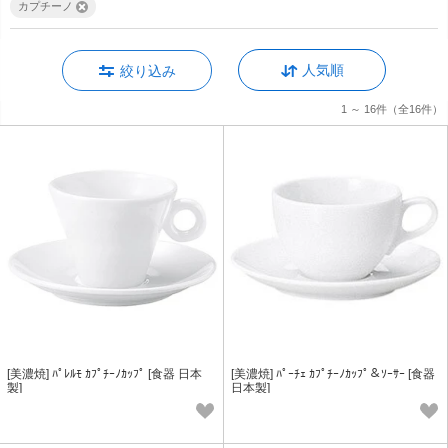
カプチーノ
人気順
絞り込み
1 ～ 16件
（全16件）
[美濃焼] ﾊﾟﾚﾙﾓ ｶﾌﾟﾁｰﾉｶｯﾌﾟ [食器 日本
[美濃焼] ﾊﾟｰﾁｪ ｶﾌﾟﾁｰﾉｶｯﾌﾟ＆ｿｰｻｰ [食器
製]
日本製]