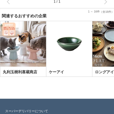
1
1 ～ 16件
（全16件）
関連するおすすめの企業
丸利玉樹利喜蔵商店
ケーアイ
ロングアイ
スーパーデリバリーについて