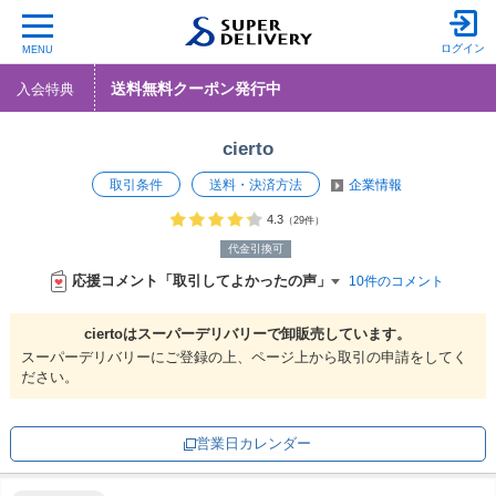
ログイン
MENU
送料無料クーポン発行中
入会特典
cierto
取引条件
送料・決済方法
企業情報
4.3
（29件）
代金引換可
応援コメント「取引してよかったの声」
10件のコメント
ciertoは
スーパーデリバリーで
卸販売しています。
スーパーデリバリーにご登録の上、ページ上から取引の申請をしてく
ださい。
営業日カレンダー