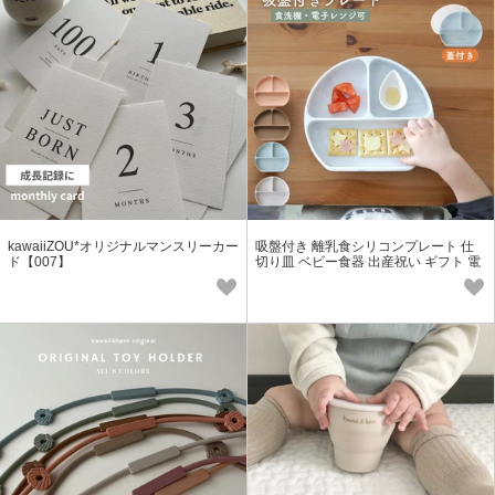
kawaiiZOU*オリジナルマンスリーカー
吸盤付き 離乳食シリコンプレート 仕
ド【007】
切り皿 ベビー食器 出産祝い ギフト 電
子レンジ対応