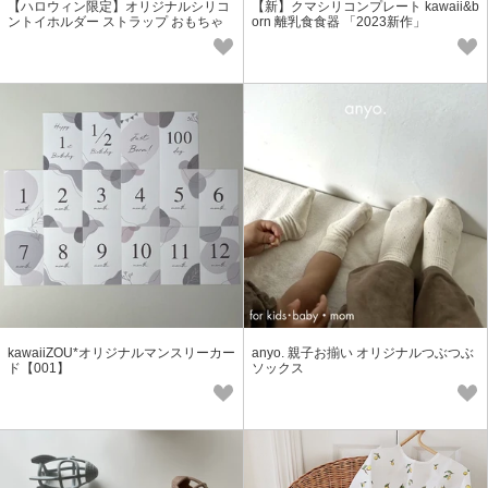
【ハロウィン限定】オリジナルシリコ
【新】クマシリコンプレート kawaii&b
ントイホルダー ストラップ おもちゃ
orn 離乳食食器 「2023新作」
赤ちゃん ベビー kawaii&born
kawaiiZOU*オリジナルマンスリーカー
anyo. 親子お揃い オリジナルつぶつぶ
ド【001】
ソックス