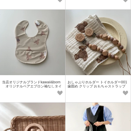
当店オリジナルブランドkawaii&born
おしゃぶりホルダー トイホルダー001
オリジナルベアエプロン袖なしタイ
歯固め クリップ おもちゃストラップ
プ「2022新作」
天然木製ブナ材 ベビー