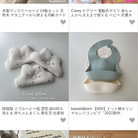
木製マンスリーカード 14枚セット 天
Carey ケアリー 電動爪ヤスリ 赤ちゃ
然木 マタニティから使える月齢カード
んから大人まで使える ベビー 爪磨き
爪切り ネイルケア
韓国製 イブルベビー枕 雲型 綿100％
kawaii&born 【004】ドット柄オリジ
洗える 赤ちゃんまくら 新生児 出産祝
ナルシリコンビブ「2022新作」
い