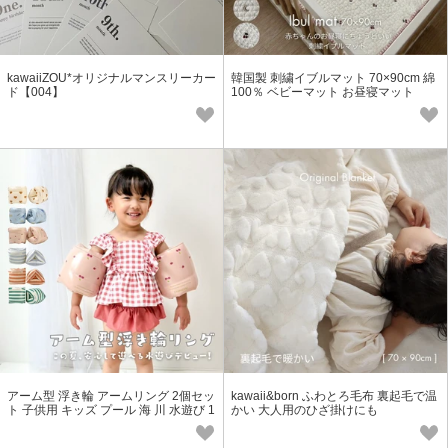
kawaiiZOU*オリジナルマンスリーカー
韓国製 刺繍イブルマット 70×90cm 綿
ド【004】
100％ ベビーマット お昼寝マット
アーム型 浮き輪 アームリング 2個セッ
kawaii&born ふわとろ毛布 裏起毛で温
ト 子供用 キッズ プール 海 川 水遊び 1
かい 大人用のひざ掛けにも
歳 2歳 3歳 4歳 5歳 夏