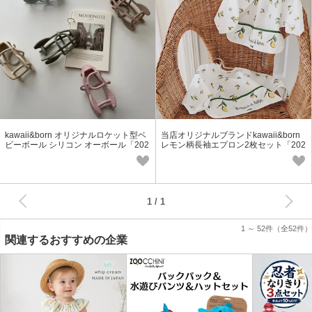
kawaii&born オリジナルロケット型ベ
当店オリジナルブランドkawaii&born
ビーボール シリコン オーボール「202
レモン柄長袖エプロン2枚セット「202
2新作」【ロケット型】
2新作」
次へ
1
1 ～ 52件
（全52件）
関連するおすすめの企業