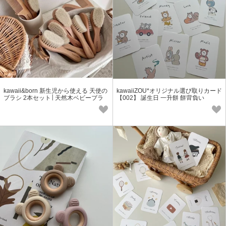
kawaii&born 新生児から使える 天使の
kawaiiZOU*オリジナル選び取りカード
ブラシ 2本セット│天然木ベビーブラ
【002】 誕生日 一升餅 餅背負い
シ 出産祝いにも