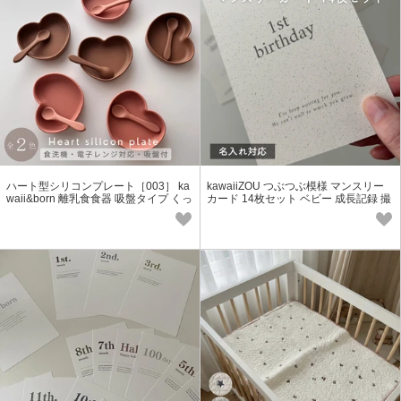
ハート型シリコンプレート［003］ ka
kawaiiZOU つぶつぶ模様 マンスリー
waii&born 離乳食食器 吸盤タイプ くっ
カード 14枚セット ベビー 成長記録 撮
つくお皿「2024新作」
影小物 出産祝い