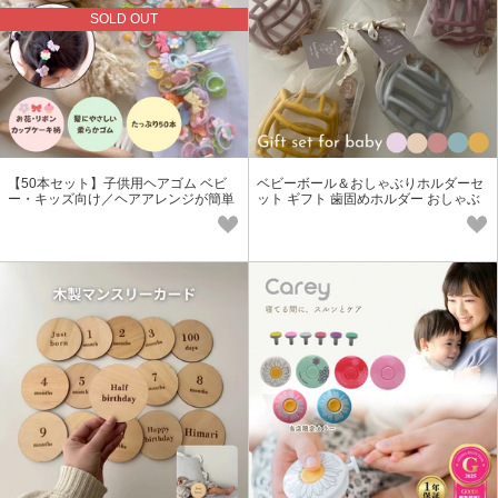
SOLD OUT
【50本セット】子供用ヘアゴム ベビ
ベビーボール＆おしゃぶりホルダーセ
ー・キッズ向け／ヘアアレンジが簡単
ット ギフト 歯固めホルダー おしゃぶ
にできる大容量セット
りクリップ 出産祝い プレゼント