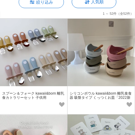
人気順
絞り込み
1 ～ 52件
（全52件）
スプーン＆フォーク kawaii&born 離乳
シリコンボウル kawaii&born 離乳食食
食カトラリーセット 子供用
器 吸盤タイプ くっつくお皿「2022新
作」