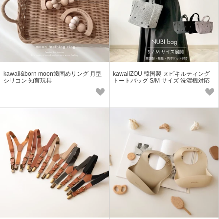
kawaii&born moon歯固めリング 月型
kawaiiZOU 韓国製 ヌビキルティング
シリコン 知育玩具
トートバッグ S/M サイズ 洗濯機対応
軽量 内ポケット・マグネット付き