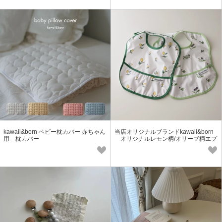
kawaii&born ベビー枕カバー 赤ちゃん
当店オリジナルブランドkawaii&born
用 枕カバー
オリジナルレモン柄/オリーブ柄エプ
ロン2枚セット「2022新作」