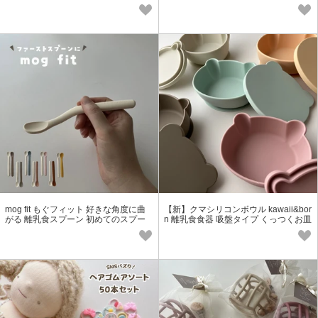
mog fit もぐフィット 好きな角度に曲
【新】クマシリコンボウル kawaii&bor
がる 離乳食スプーン 初めてのスプー
n 離乳食食器 吸盤タイプ くっつくお皿
ン kawaii&born
「2023新作」