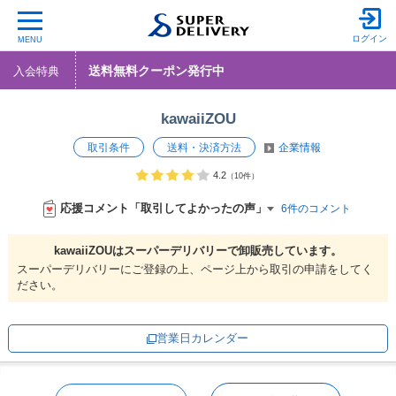
ログイン
MENU
送料無料クーポン発行中
入会特典
kawaiiZOU
取引条件
送料・決済方法
企業情報
4.2
（10件）
応援コメント「取引してよかったの声」
6件のコメント
kawaiiZOUは
スーパーデリバリーで
卸販売しています。
スーパーデリバリーにご登録の上、ページ上から取引の申請をしてく
ださい。
営業日カレンダー