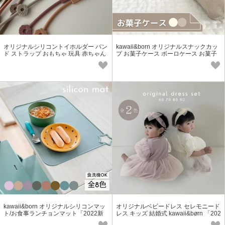
オリジナルシリコントイホルダー バン
kawaii&born オリジナルスナックカッ
ド ストラップ おもちゃ 玩具 赤ちゃん
プ お菓子ケース ボーロケース お菓子
ベビー kawaii&born
入れ「2022新作」
kawaii&born オリジナルシリコンマッ
オリジナルベビードレス セレモニード
ト/お食事ランチョンマット「2022新
レス キッズ 結婚式 kawaii&børn 「202
作」
4新作」