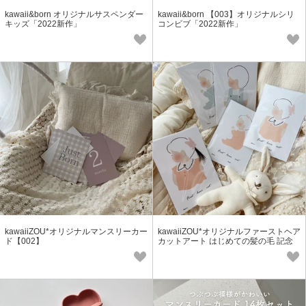
kawaii&born オリジナルサスペンダー
kawaii&born 【003】オリジナルシリ
キッズ「2022新作」
コンビブ「2022新作」
kawaiiZOU*オリジナルマンスリーカー
kawaiiZOU*オリジナルファーストヘア
ド【002】
カットアート はじめての髪の毛 記念
メモリアル