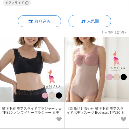
モアスライド
人気順
絞り込み
1 ～ 3件
（全3件）
補正下着 モアスライドブラジャー bra
【新商品】着やせ 補正下着 モアスラ
TPB20 ノンワイヤーブラジャー ミデ
イドボディスーツ Bodysuit TPN20 ミ
ィアム補正
ディアム補正