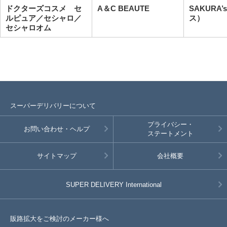
ドクターズコスメ セ
A＆C BEAUTE
SAKURA
ルピュア／セシャロ／
ス）
セシャロオム
スーパーデリバリーについて
プライバシー・
お問い合わせ・ヘルプ
ステートメント
サイトマップ
会社概要
SUPER DELIVERY
International
販路拡大をご検討のメーカー様へ