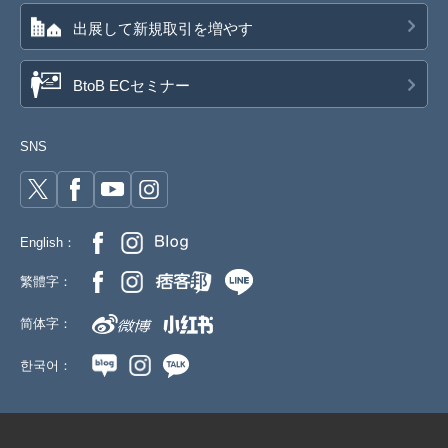
出展して新規取引を増やす
BtoB ECセミナー
SNS
English：
繁體字：
简体字：
한국어：