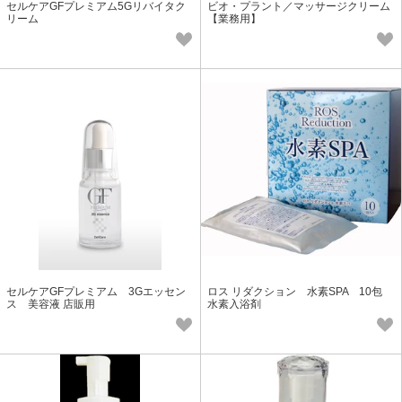
セルケアGFプレミアム5Gリバイタク
ビオ・プラント／マッサージクリーム
リーム
【業務用】
セルケアGFプレミアム 3Gエッセン
ロス リダクション 水素SPA 10包
ス 美容液 店販用
水素入浴剤