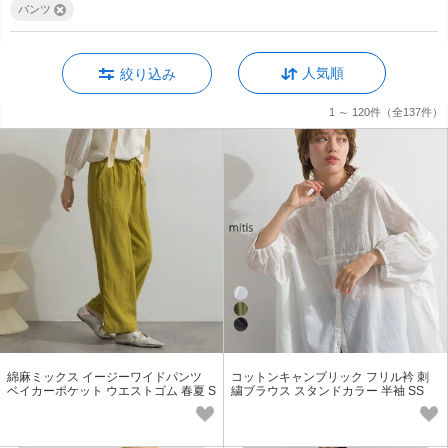
パンツ
人気順
絞り込み
1 ～ 120件
（全137件）
綿麻ミックス イージーワイドパンツ
コットンキャンブリック フリル衿 刺
ベイカーポケット ウエストゴム 春夏 S
繍ブラウス スタンドカラー 半袖 SS
S【2026春夏新作】
【2026春夏新作】