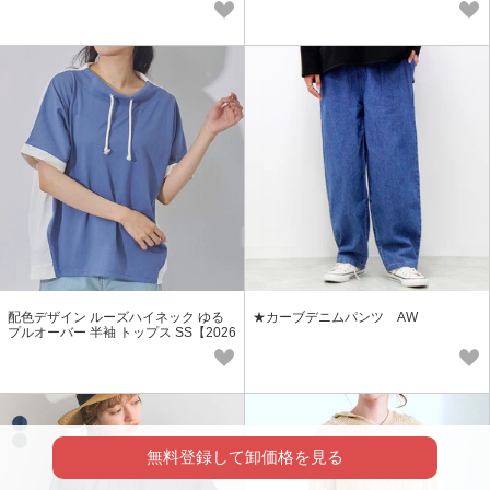
作】
作】
配色デザイン ルーズハイネック ゆる
★カーブデニムパンツ AW
プルオーバー 半袖 トップス SS【2026
春夏新作】
無料登録して卸価格を見る