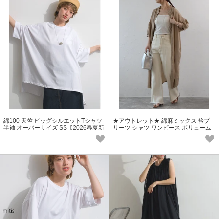
綿100 天竺 ビッグシルエットTシャツ
★アウトレット★ 綿麻ミックス 衿プ
半袖 オーバーサイズ SS【2026春夏新
リーツ シャツ ワンピース ボリューム
作】
袖 SS