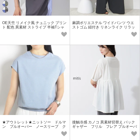
OE天竺 リメイク風 チュニック プリン
麻調ポリエステル ワイドパンツ ウエ
ト 配色 異素材 ストライプ 半袖Tシャ
ストゴム 紐付き リネンライク リラッ
ツ SS【2026春夏新作】
クスパンツ SS【2026春夏新作】
★アウトレット★ニットソー ドルマ
接触冷感 カノコ 異素材切替え バック
ン プルオーバー ノースリーブ ク
ギャザー フリル フレア プルオーバ
ルーネック Tシャツ SS
ー SS【2026春夏新作】