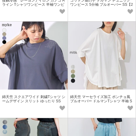
接触冷感 レーヨンナイロン カノコ A
コットン鹿の子 ドルマン チュニック
ライン Tシャツワンピース 半袖ワンピ
ワンピース 5分袖 プルオーバー SS【2
SS【2026春夏新作】
026春夏新作】
綿天竺 スクエアワイド 刺繍Tシャツ シ
綿天竺 マーセライズ加工 ポンチョ風
ームデザイン スリット ゆったり SS
プルオーバー ドルマンTシャツ 半袖 S
【2026春夏新作】
S【2026春夏新作】