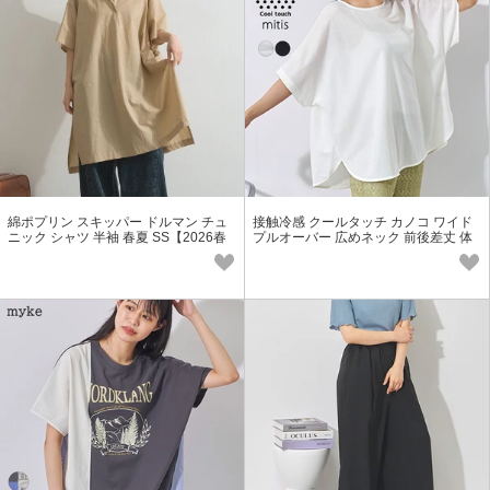
綿ポプリン スキッパー ドルマン チュ
接触冷感 クールタッチ カノコ ワイド
ニック シャツ 半袖 春夏 SS【2026春
プルオーバー 広めネック 前後差丈 体
夏新作】
型カバー SS【2026春夏新作】