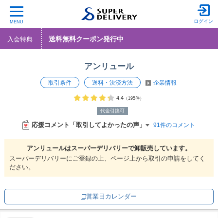
ログイン
MENU
送料無料クーポン発行中
入会特典
アンリュール
取引条件
送料・決済方法
企業情報
4.4
（195件）
代金引換可
応援コメント「取引してよかったの声」
91件のコメント
アンリュールは
スーパーデリバリーで
卸販売しています。
スーパーデリバリーにご登録の上、ページ上から取引の申請をしてく
ださい。
営業日カレンダー