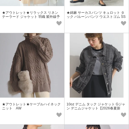
★アウトレット★リラックス リネン
★綿麻 サーカスパンツ キュロット タ
テーラード ジャケット 羽織 紫外線予
ック バルーンパンツ ウエストゴム SS
防
【2026春夏新作】
★アウトレット★ケーブルハイネック
10oz デニム タック ジャケット Gジャ
ニット AW
ン デニムジャケット【2026春夏新
作】