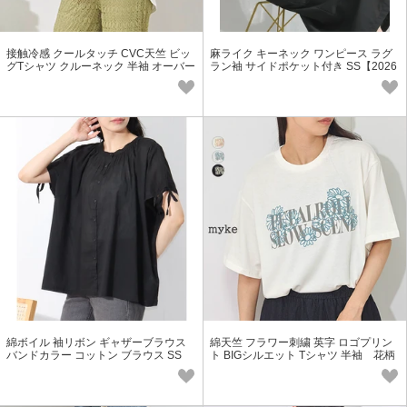
接触冷感 クールタッチ CVC天竺 ビッ
麻ライク キーネック ワンピース ラグ
グTシャツ クルーネック 半袖 オーバー
ラン袖 サイドポケット付き SS【2026
サイズ ラウンドヘム SS
春夏新作】
綿ボイル 袖リボン ギャザーブラウス
綿天竺 フラワー刺繍 英字 ロゴプリン
バンドカラー コットン ブラウス SS
ト BIGシルエット Tシャツ 半袖 花柄
【2026春夏新作】
SS【2026春夏新作】