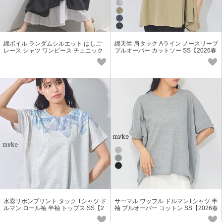
綿ボイル ランダムシルエット はしご
綿天竺 肩タック Aライン ノースリーブ
レース シャツ ワンピース チュニック
プルオーバー カットソー SS【2026春
半袖 SS【2026春夏新作】
夏新作】
水彩リボンプリント タック Tシャツ ド
サーマル ワッフル ドルマンTシャツ 半
ルマン ロール袖 半袖 トップス SS【2
袖 プルオーバー コットン SS【2026春
026春夏新作】
夏新作】