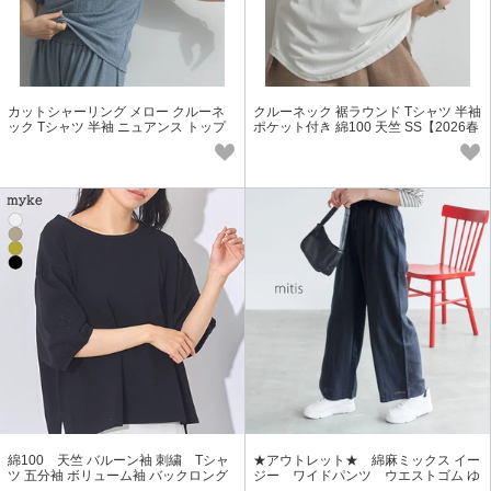
カットシャーリング メロー クルーネ
クルーネック 裾ラウンド Tシャツ 半袖
ック Tシャツ 半袖 ニュアンス トップ
ポケット付き 綿100 天竺 SS【2026春
ス SS【2026春夏新作】
夏新作】
綿100 天竺 バルーン袖 刺繍 Tシャ
★アウトレット★ 綿麻ミックス イー
ツ 五分袖 ボリューム袖 バックロング
ジー ワイドパンツ ウエストゴム ゆ
SS【2026春夏新作】
ったり コットン リネン SS