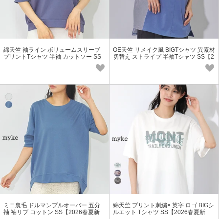
綿天竺 袖ライン ボリュームスリーブ
OE天竺 リメイク風 BIGTシャツ 異素材
プリントTシャツ 半袖 カットソー SS
切替え ストライプ 半袖Tシャツ SS【2
【2026春夏新作】
026春夏新作】
ミニ裏毛 ドルマンプルオーバー 五分
綿天竺 プリント刺繍× 英字 ロゴ BIGシ
袖 袖リブ コットン SS【2026春夏新
ルエット Tシャツ SS【2026春夏新