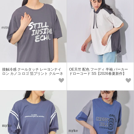
接触冷感 クールタッチ レーヨンナイ
OE天竺 配色 フーディ 半袖 パーカー
ロン カノコ ロゴ 箔プリント クルーネ
ドローコード SS【2026春夏新作】
ック 半袖 SS【2026春夏新作】