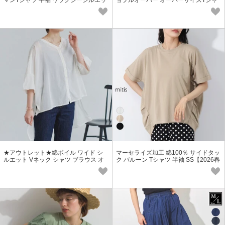
マンTシャツ 半袖 リラクシーシルエッ
ョプルオーバー オーバーサイズTシャ
ト カットソー SS
ツ 半袖 SS【2026春夏新作】
★アウトレット★綿ボイル ワイド シ
マーセライズ加工 綿100％ サイドタッ
ルエット Vネック シャツ ブラウス オ
ク バルーン Tシャツ 半袖 SS【2026春
フィス ドルマン スリット SS
夏新作】