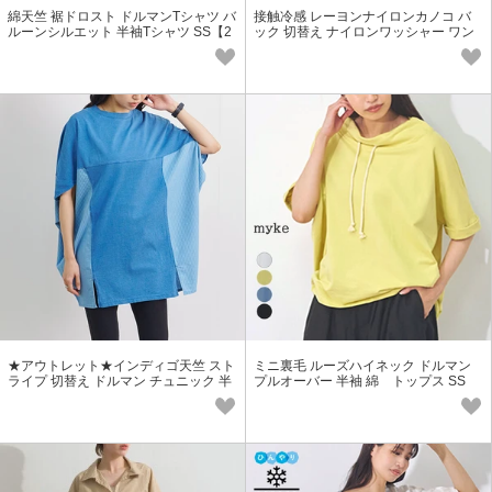
綿天竺 裾ドロスト ドルマンTシャツ バ
接触冷感 レーヨンナイロンカノコ バ
ルーンシルエット 半袖Tシャツ SS【2
ック 切替え ナイロンワッシャー ワン
026春夏新作】
ピース SS【2026春夏新作】
★アウトレット★インディゴ天竺 スト
ミニ裏毛 ルーズハイネック ドルマン
ライプ 切替え ドルマン チュニック 半
プルオーバー 半袖 綿 トップス SS
袖 ゆったり 異素材 デニム SS
【2026春夏新作】