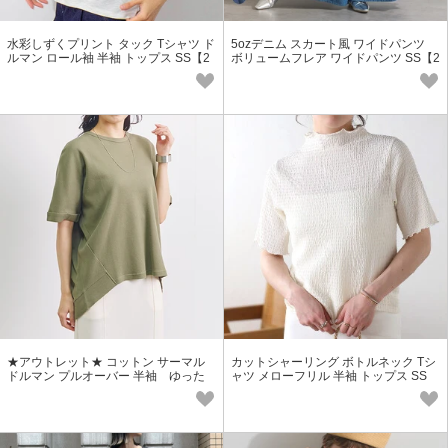
水彩しずくプリント タック Tシャツ ド
5ozデニム スカート風 ワイドパンツ
ルマン ロール袖 半袖 トップス SS【2
ボリュームフレア ワイドパンツ SS【2
026春夏新作】
026春夏新作】
★アウトレット★ コットン サーマル
カットシャーリング ボトルネック Tシ
ドルマン プルオーバー 半袖 ゆった
ャツ メローフリル 半袖 トップス SS
り Tシャツ SS
【2026春夏新作】