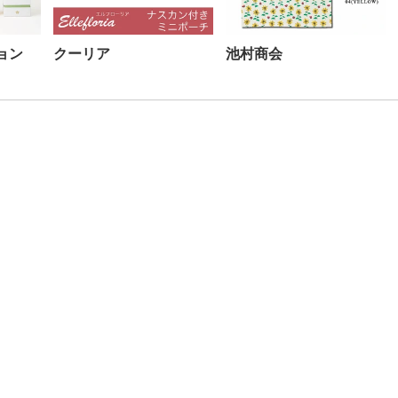
ョン
クーリア
池村商会