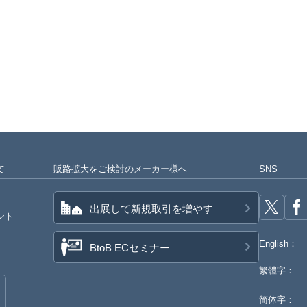
て
販路拡大をご検討のメーカー様へ
SNS
出展して新規取引を増やす
ント
English：
BtoB ECセミナー
繁體字：
简体字：