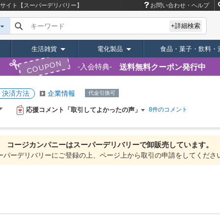
れサイト【スーパーデリバリー】
お問い合わせ・ヘルプ
キーワード
+詳細検索
生活雑貨
電化製品
食品・菓子・飲料・
COUPON
送料無料クーポン発行中
入会特典
・決済方法
企業情報
代金引換可
応援コメント「取引してよかったの声」
8件のコメント
コージカンパニーは
スーパーデリバリーで
卸販売しています。
ーパーデリバリーにご登録の上、ページ上から取引の申請をしてくださ