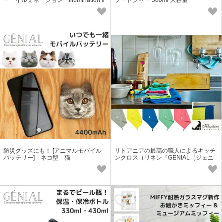
ー イルミネーション Illumination li
フードジャー 500ml 大容量
ght BLUETOOTH built-in speaker
防災グッズにも！ [アニマルモバイル
リトアニアの最高の職人によるキッチ
バッテリー] ネコ型 猫
ンクロス（リネン『GENIAL（ジェニ
アル）』