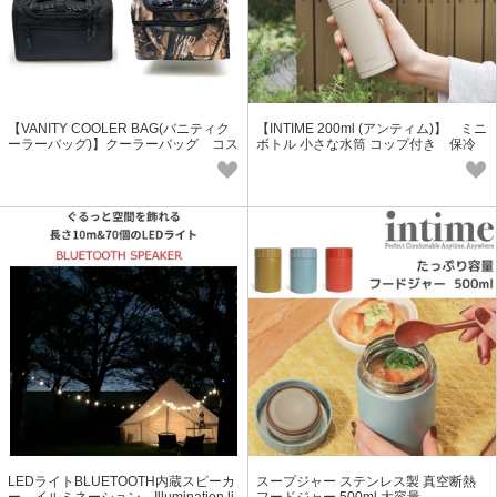
【VANITY COOLER BAG(バニティク
【INTIME 200ml (アンティム)】 ミニ
ーラーバッグ)】クーラーバッグ コス
ボトル 小さな水筒 コップ付き 保冷
メポーチ・トラベルにも
保温
LEDライトBLUETOOTH内蔵スピーカ
スープジャー ステンレス製 真空断熱