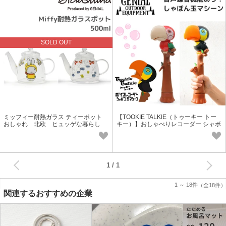
SOLD OUT
ミッフィー耐熱ガラス ティーポット
【TOOKIE TALKIE（トゥーキー トー
おしゃれ 北欧 ヒュッゲな暮らし
キー）】おしゃべりレコーダー シャボ
ン玉マシーン
次へ
1
1 ～ 18件
（全18件）
関連するおすすめの企業