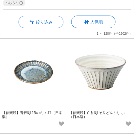
へちもん
人気順
絞り込み
1 ～ 120件
（全2202件）
【信楽焼】青萩彫 15cmリム皿（日本
【信楽焼】白釉彫 そりどんぶり 小
製）
（日本製）