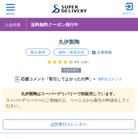
ログイン
MENU
送料無料クーポン発行中
入会特典
丸伊製陶
取引条件
送料・決済方法
企業情報
4.4
（11件）
代金引換可
応援コメント「取引してよかったの声」
9件のコメント
丸伊製陶は
スーパーデリバリーで
卸販売しています。
スーパーデリバリーにご登録の上、ページ上から取引の申請をしてく
ださい。
営業日カレンダー