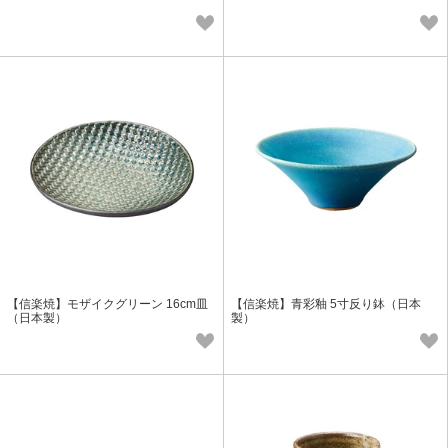
【信楽焼】モザイクグリーン 16cm皿
【信楽焼】青彩釉 5寸反り鉢（日本
（日本製）
製）