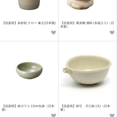
【信楽焼】灰砂岩 ナロー 傘立(日本製)
【信楽焼】黄灰釉 酒杯 (木箱入り)（日
本製）
【信楽焼】緑ガラス 13cm丸鉢（日本
【信楽焼】粉引 片口鉢 (大)（日本
製）
製）