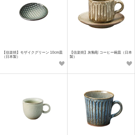
【信楽焼】モザイクグリーン 10cm皿
【信楽焼】灰釉彫 コーヒー碗皿（日本
（日本製）
製）