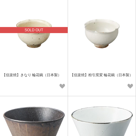
SOLD OUT
【信楽焼】きなり 輪花碗（日本製）
【信楽焼】粉引窯変 輪花碗（日本製）