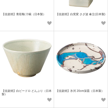
【信楽焼】青彩釉 汁碗（日本製）
【信楽焼】白窯変 さざ波 傘立(日本製)
【信楽焼】白ビードロ どんぶり（日本
【信楽焼】氷河 20cm深皿（日本製）
製）