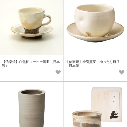
【信楽焼】白化粧コーヒー碗皿（日本
【信楽焼】粉引窯変 ゆったり碗皿
製）
（日本製）