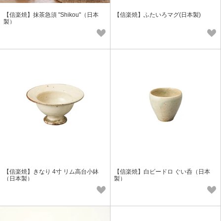
【信楽焼】抹茶急須 "Shikou"（日本
【信楽焼】ふたいろマグ(日本製)
製）
【信楽焼】きなり 4寸 リム高台小鉢
【信楽焼】白ビードロ ぐい呑（日本
（日本製）
製）