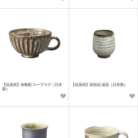
【信楽焼】灰釉彫 スープマグ（日本
【信楽焼】萩鉄絵 湯呑（日本製）
製）