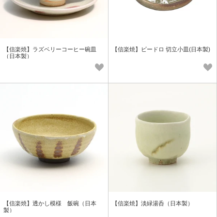
【信楽焼】ラズベリーコーヒー碗皿
【信楽焼】ビードロ 切立小皿(日本製)
（日本製）
【信楽焼】透かし模様 飯碗（日本
【信楽焼】淡緑湯呑（日本製）
製）