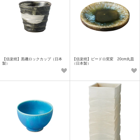
【信楽焼】黒磯ロックカップ（日本
【信楽焼】ビードロ窯変 20cm丸皿
製）
（日本製）