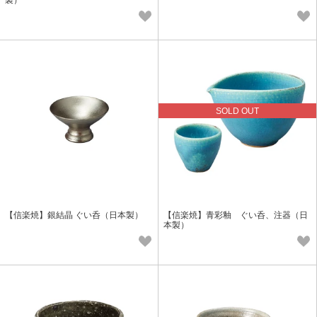
製）
SOLD OUT
【信楽焼】銀結晶 ぐい呑（日本製）
【信楽焼】青彩釉 ぐい呑、注器（日
本製）