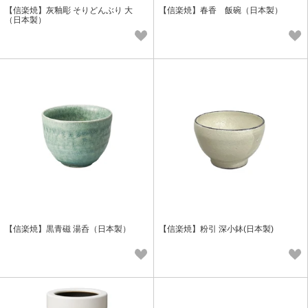
【信楽焼】灰釉彫 そりどんぶり 大
【信楽焼】春香 飯碗（日本製）
（日本製）
【信楽焼】黒青磁 湯呑（日本製）
【信楽焼】粉引 深小鉢(日本製)