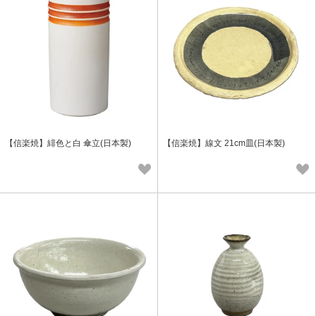
【信楽焼】緋色と白 傘立(日本製)
【信楽焼】線文 21cm皿(日本製)