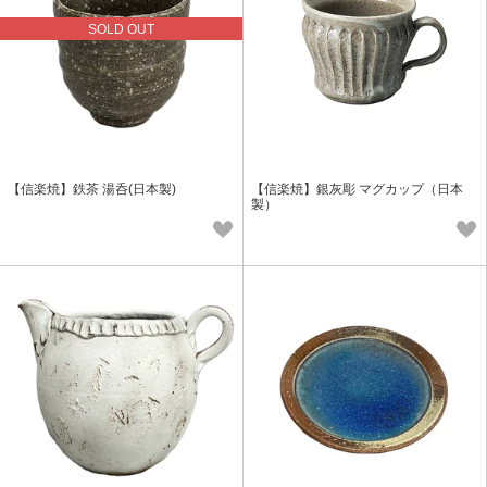
SOLD OUT
【信楽焼】鉄茶 湯呑(日本製)
【信楽焼】銀灰彫 マグカップ（日本
製）