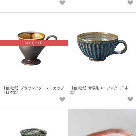
SOLD OUT
【信楽焼】ブラウンタグ デミカップ
【信楽焼】青萩彫スープマグ（日本
（日本製）
製）