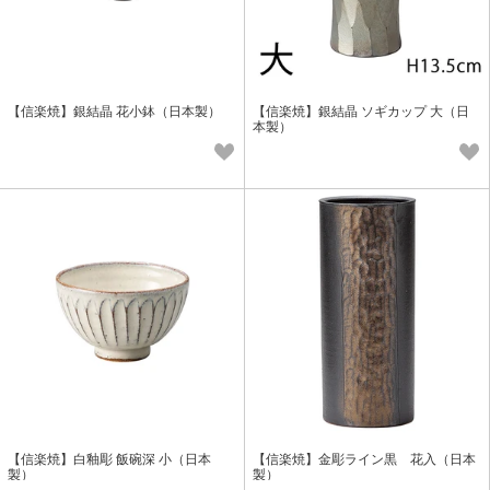
【信楽焼】銀結晶 花小鉢（日本製）
【信楽焼】銀結晶 ソギカップ 大（日
本製）
【信楽焼】白釉彫 飯碗深 小（日本
【信楽焼】金彫ライン黒 花入（日本
製）
製）