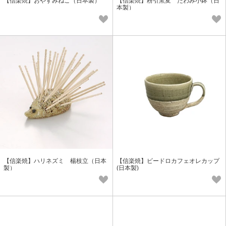
【信楽焼】おやすみねこ（日本製）
【信楽焼】粉引窯変 たわみ小鉢（日
本製）
【信楽焼】ハリネズミ 楊枝立（日本
【信楽焼】ビードロカフェオレカップ
製）
(日本製)