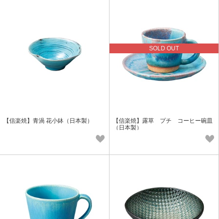
SOLD OUT
【信楽焼】青渦 花小鉢（日本製）
【信楽焼】露草 プチ コーヒー碗皿
（日本製）