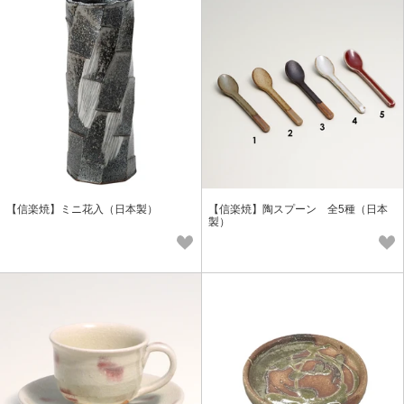
【信楽焼】ミニ花入（日本製）
【信楽焼】陶スプーン 全5種（日本
製）