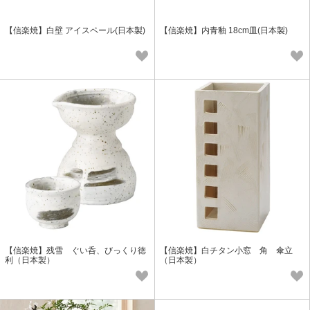
【信楽焼】白壁 アイスペール(日本製)
【信楽焼】内青釉 18cm皿(日本製)
【信楽焼】残雪 ぐい呑、びっくり徳
【信楽焼】白チタン小窓 角 傘立
利（日本製）
（日本製）