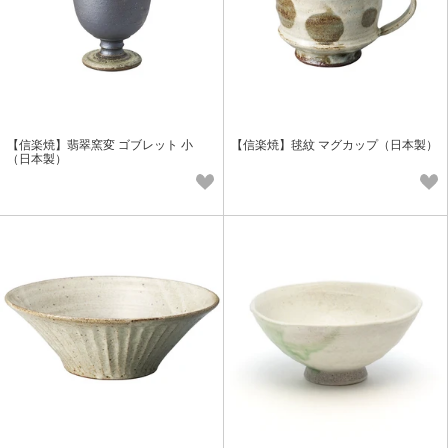
【信楽焼】翡翠窯変 ゴブレット 小
【信楽焼】毬紋 マグカップ（日本製）
（日本製）