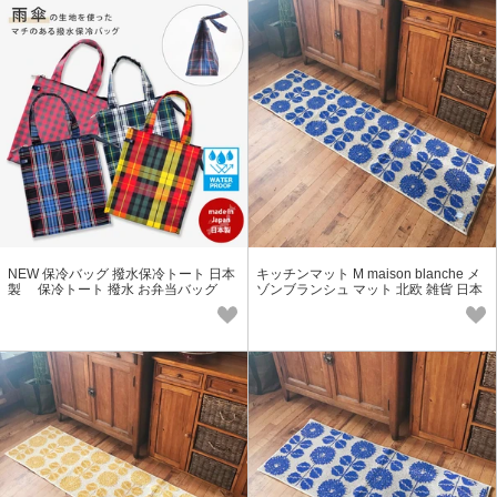
NEW 保冷バッグ 撥水保冷トート 日本
キッチンマット M maison blanche メ
製 保冷トート 撥水 お弁当バッグ
ゾンブランシュ マット 北欧 雑貨 日本
製 抗菌 防臭 吸水 速乾