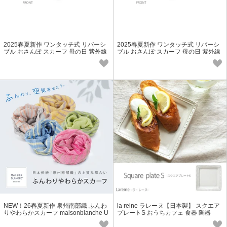
2025春夏新作 ワンタッチ式 リバーシ
2025春夏新作 ワンタッチ式 リバーシ
ブル おさんぽ スカーフ 母の日 紫外線
ブル おさんぽ スカーフ 母の日 紫外線
対策 ギフト プレゼント
対策 ギフト プレゼント
NEW！26春夏新作 泉州南部織 ふんわ
la reine ラレーヌ【日本製】 スクエア
りやわらかスカーフ maisonblanche U
プレートS おうちカフェ 食器 陶器
Vカット コットン