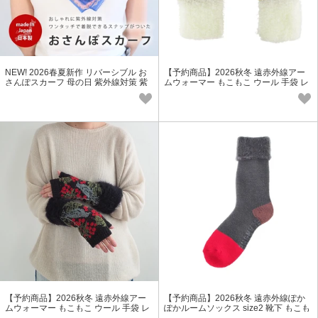
NEW! 2026春夏新作 リバーシブル お
【予約商品】2026秋冬 遠赤外線アー
さんぽスカーフ 母の日 紫外線対策 紫
ムウォーマー もこもこ ウール 手袋 レ
外線カット 洗濯可 ギフト
ディース プレゼント 冬小物
【予約商品】2026秋冬 遠赤外線アー
【予約商品】2026秋冬 遠赤外線ぽか
ムウォーマー もこもこ ウール 手袋 レ
ぽかルームソックス size2 靴下 もこも
ディース プレゼント 冬小物
こ ウール レディース 冬小物