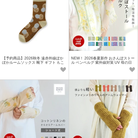
【予約商品】2026秋冬 遠赤外線ぽか
NEW！ 2026春夏新作 おさんぽストー
ぽかルームソックス 靴下 ギフト もこ
ル ベンベルグ 紫外線対策 UV 母の日
もこ ウール レディース 冬小物
ひんやり 服飾雑貨