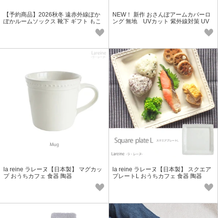
【予約商品】2026秋冬 遠赤外線ぽか
NEW！ 新作 おさんぽアームカバーロ
ぽかルームソックス 靴下 ギフト もこ
ング 無地 UVカット 紫外線対策 UV
もこ ウール レディース 冬小物
対策 レディース SS
la reine ラレーヌ【日本製】 マグカッ
la reine ラレーヌ【日本製】 スクエア
プ おうちカフェ 食器 陶器
プレートL おうちカフェ 食器 陶器