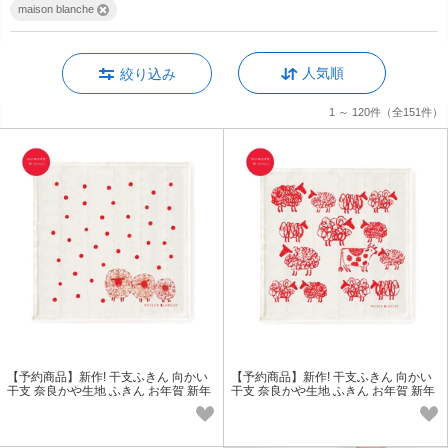
maison blanche
人気順
絞り込み
1 ～ 120件
（全151件）
【予約商品】新作! 干支ふきん 向かい
【予約商品】新作! 干支ふきん 向かい
干支 奈良かや生地 ふきん お年賀 新年
干支 奈良かや生地 ふきん お年賀 新年
の挨拶に 未年 正月 2027年
の挨拶に 未年 正月 2027年