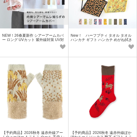
NEW！26春夏新作 シアーアームカバ
New！ ハーフプティ タオル タオル
ー ロング UVカット 紫外線対策 UV対
ハンカチ ギフト ハンカチ めがね拭き
策 レディース 透け感 SS
パイル
【予約商品】2026秋冬 遠赤外線アー
【予約商品】2026秋冬 遠赤外線ぽか