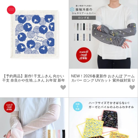
【予約商品】新作! 干支ふきん 向かい
NEW！2026春夏新作 おさんぽ アーム
干支 奈良かや生地 ふきん お年賀 新年
カバー ロング UVカット 紫外線対策 U
の挨拶に 未年 正月 2027年
V対策 北欧 柄 SS