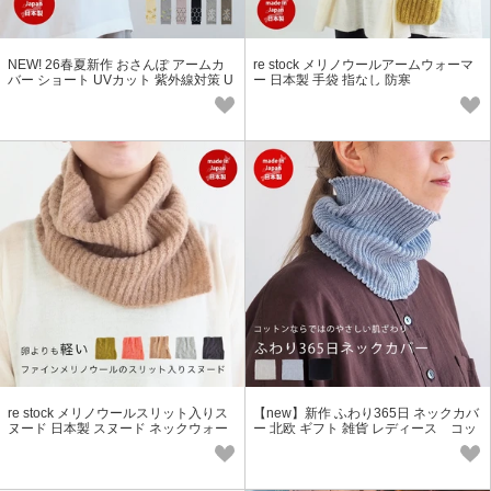
NEW! 26春夏新作 おさんぽ アームカ
re stock メリノウールアームウォーマ
バー ショート UVカット 紫外線対策 U
ー 日本製 手袋 指なし 防寒
V対策 北欧 柄 SS
re stock メリノウールスリット入りス
【new】新作 ふわり365日 ネックカバ
ヌード 日本製 スヌード ネックウォー
ー 北欧 ギフト 雑貨 レディース コッ
マー
トン 通年 やさしい肌ざわり