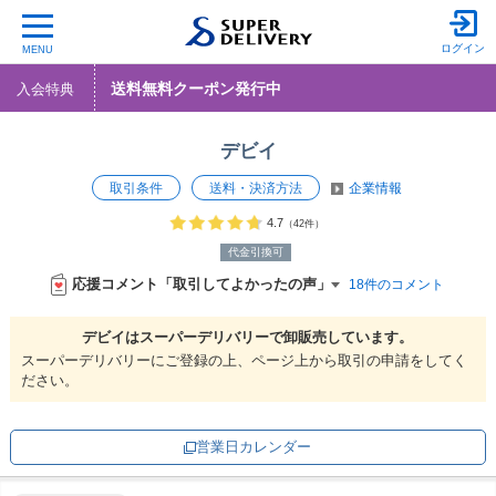
ログイン
MENU
送料無料クーポン発行中
入会特典
デビイ
取引条件
送料・決済方法
企業情報
4.7
（42件）
代金引換可
応援コメント「取引してよかったの声」
18件のコメント
デビイは
スーパーデリバリーで
卸販売しています。
スーパーデリバリーにご登録の上、ページ上から取引の申請をしてく
ださい。
営業日カレンダー