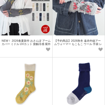
NEW！ 2026春夏新作 おさんぽ アーム
【予約商品】2026秋冬 遠赤外線アー
カバー ミドル UVカット 接触冷感 紫外
ムウォーマー もこもこ ウール 手袋 レ
線対策 UV対策
ディース プレゼント 冬小物