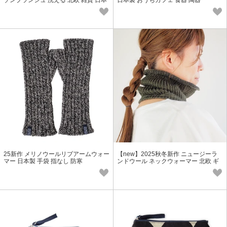
ゾンブランシュ 洗える 北欧 雑貨 日本
日本製 おうちカフェ 食器 陶器
製 抗菌 防臭 吸水 速乾
25新作 メリノウールリブアームウォー
【new】2025秋冬新作 ニュージーラ
マー 日本製 手袋 指なし 防寒
ンドウール ネックウォーマー 北欧 ギ
フト 雑貨 レディース