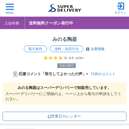
ログイン
MENU
送料無料クーポン発行中
入会特典
みのる陶器
取引条件
送料・決済方法
企業情報
4.3
（127件）
代金引換可
応援コメント「取引してよかったの声」
72件のコメント
みのる陶器は
スーパーデリバリーで
卸販売しています。
スーパーデリバリーにご登録の上、ページ上から取引の申請をしてく
ださい。
営業日カレンダー