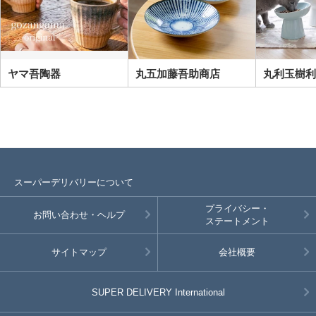
ヤマ吾陶器
丸五加藤吾助商店
丸利玉樹利
スーパーデリバリーについて
プライバシー・
お問い合わせ・ヘルプ
ステートメント
サイトマップ
会社概要
SUPER DELIVERY
International