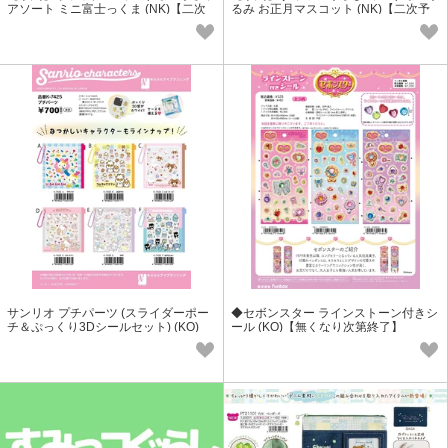
アソート ミニ富士っくま (NK)【二次
るみ お正月マスコット (NK)【二次予
予約受付中】
約受付中】
サンリオ プチパーツ (スライダーポー
◆セボンスター ラインストーン付きシ
チ＆ぷっくり3Dシールセット) (KO)
ール (KO)【無くなり次第終了】
【無くなり次第終了】