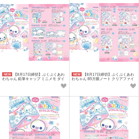
【8月17日締切】ぷくぷくあわ
【8月17日締切】ぷくぷくあわ
NEW
NEW
わちゃん 鉛筆キャップ ミニメモ ダイ
わちゃん B5方眼ノート クリアファイ
カットメモ 下敷き付きメモ (NK)
ル 下敷 レター (NK)