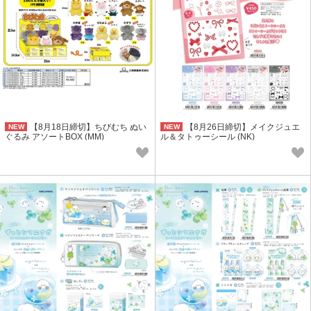
【8月18日締切】ちびむち ぬい
【8月26日締切】メイクジュエ
NEW
NEW
ぐるみ アソートBOX (MM)
ル＆タトゥーシール (NK)