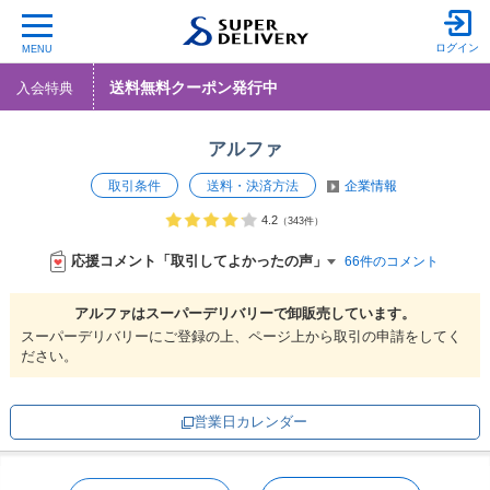
ログイン
MENU
送料無料クーポン発行中
入会特典
アルファ
取引条件
送料・決済方法
企業情報
4.2
（343件）
応援コメント「取引してよかったの声」
66件のコメント
アルファは
スーパーデリバリーで
卸販売しています。
スーパーデリバリーにご登録の上、ページ上から取引の申請をしてく
ださい。
営業日カレンダー