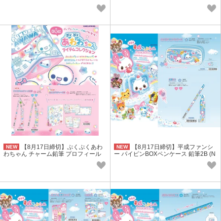
(NK)
【8月17日締切】ぷくぷくあわ
【8月17日締切】平成ファンシ
NEW
NEW
わちゃん チャーム鉛筆 プロフィール
ー パイピンBOXペンケース 鉛筆2B (N
帳(NK)
K)