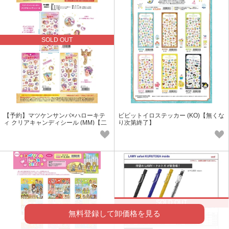
SOLD OUT
【予約】マツケンサンバ×ハローキテ
ビビットイロステッカー (KO)【無くな
ィ クリアキャンディシール (MM)【二
り次第終了】
次予約受付中】
SOLD OUT
無料登録して卸価格を見る