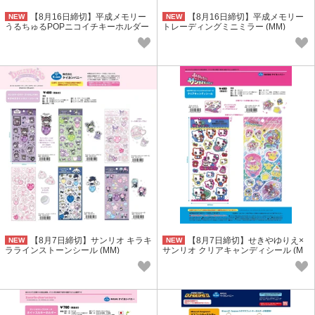
【8月16日締切】平成メモリー
【8月16日締切】平成メモリー
NEW
NEW
うるちゅるPOPニコイチキーホルダー
トレーディングミニミラー (MM)
(MM)
【8月7日締切】サンリオ キラキ
【8月7日締切】せきやゆりえ×
NEW
NEW
ララインストーンシール (MM)
サンリオ クリアキャンディシール (M
M)