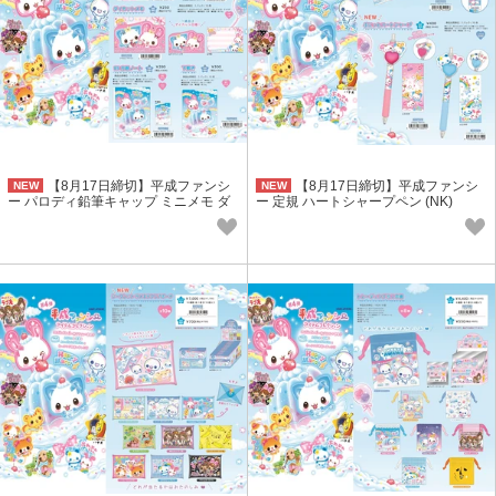
【8月17日締切】平成ファンシ
【8月17日締切】平成ファンシ
NEW
NEW
ー パロディ鉛筆キャップ ミニメモ ダ
ー 定規 ハートシャープペン (NK)
イカットメモ 方眼ノート 下敷 (NK)