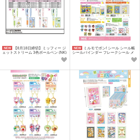
【8月18日締切】ミッフィー ジ
ミルモでポン! シール シール帳
NEW
NEW
ェットストリーム 3色ボールペン (NK)
シールバインダー フレークシール メ
モ帳 (NK)【無くなり次第終了】