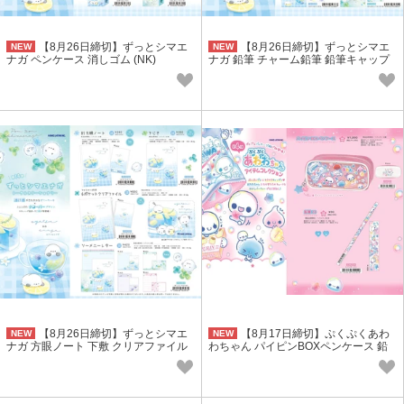
【8月26日締切】ずっとシマエ
【8月26日締切】ずっとシマエ
NEW
NEW
ナガ ペンケース 消しゴム (NK)
ナガ 鉛筆 チャーム鉛筆 鉛筆キャップ
ミニメモ (NK)
【8月26日締切】ずっとシマエ
【8月17日締切】ぷくぷくあわ
NEW
NEW
ナガ 方眼ノート 下敷 クリアファイル
わちゃん パイピンBOXペンケース 鉛
レター (NK)
筆2B (NK)