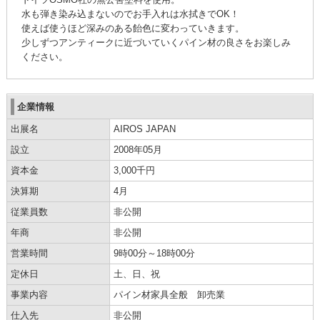
水も弾き染み込まないのでお手入れは水拭きでOK！
使えば使うほど深みのある飴色に変わっていきます。
少しずつアンティークに近づいていくパイン材の良さをお楽しみ
ください。
企業情報
出展名
AIROS JAPAN
設立
2008年05月
資本金
3,000千円
決算期
4月
従業員数
非公開
年商
非公開
営業時間
9時00分～18時00分
定休日
土、日、祝
事業内容
パイン材家具全般 卸売業
仕入先
非公開