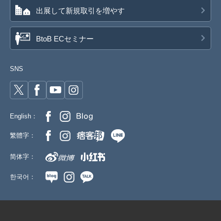
出展して新規取引を増やす
BtoB ECセミナー
SNS
English：
繁體字：
简体字：
한국어：