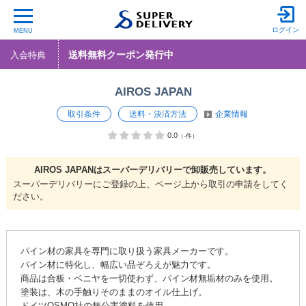
ログイン
MENU
送料無料クーポン発行中
入会特典
AIROS JAPAN
取引条件
送料・決済方法
企業情報
0.0
（-件）
AIROS JAPANは
スーパーデリバリーで
卸販売しています。
スーパーデリバリーにご登録の上、ページ上から取引の申請をしてく
ださい。
パイン材の家具を専門に取り扱う家具メーカーです。
パイン材に特化し、幅広い品ぞろえが魅力です。
商品は合板・ベニヤを一切使わず、パイン材無垢材のみを使用。
塗装は、木の手触りそのままのオイル仕上げ。
ドイツOSMO社の無公害塗料を使用。