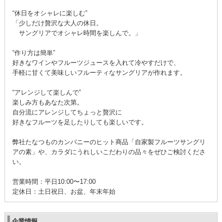
“休日をオシャレに楽しむ”
「少しだけ贅沢な大人の休日。
サングリアでオシャレ時間を楽しんで。」
“作り方は簡単”
好きなワインやフルーツジュースを入れて冷やすだけで、
手軽に甘くて美味しいフルーティなサングリアが作れます。
“アレンジして楽しんで”
楽しみ方もあなた次第。
自分流にアレンジしてちょっと贅沢に
好きなフルーツを足したりしても楽しいです。
弊社たなつものカンパニーのヒット商品「自家製フルーツサングリ
アの素」や、カラダにうれしいこだわりの品々をぜひご検討くださ
い。
営業時間：平日10:00〜17:00
定休日：土日祝日、お盆、年末年始
企業情報