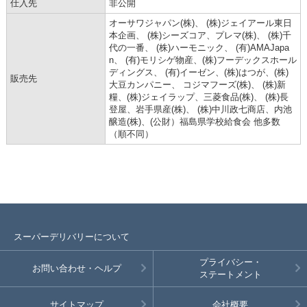
仕入先
非公開
オーサワジャパン(株)、 (株)ジェイアール東日
本企画、 (株)シーズコア、プレマ(株)、 (株)千
代の一番、 (株)ハーモニック、 (有)AMAJapa
n、 (有)モリシゲ物産、(株)フーデックスホール
ディングス、 (有)イーゼン、(株)はつが、(株)
販売先
大豆カンパニー、 コジマフーズ(株)、 (株)新
糧、(株)ジェイラップ、三菱食品(株)、 (株)長
登屋、岩手県産(株)、 (株)中川政七商店、内池
醸造(株)、(公財）福島県学校給食会 他多数
（順不同）
スーパーデリバリーについて
プライバシー・
お問い合わせ・ヘルプ
ステートメント
サイトマップ
会社概要