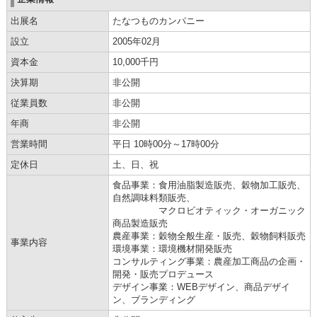
出展名
たなつものカンパニー
設立
2005年02月
資本金
10,000千円
決算期
非公開
従業員数
非公開
年商
非公開
営業時間
平日 10時00分～17時00分
定休日
土、日、祝
食品事業：食用油脂製造販売、穀物加工販売、
自然調味料類販売、
マクロビオティック・オーガニック
商品製造販売
農産事業：穀物全般生産・販売、穀物飼料販売
事業内容
環境事業：環境機材開発販売
コンサルティング事業：農産加工商品の企画・
開発・販売プロデュース
デザイン事業：WEBデザイン、商品デザイ
ン、ブランディング