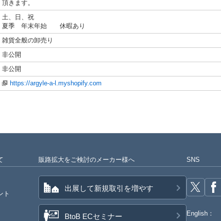
頂きます。
土、日、祝
夏季 年末年始 休暇あり
雑貨全般の卸売り
非公開
非公開
https://argyle-a-l.myshopify.com
て
販路拡大をご検討のメーカー様へ
SNS
出展して新規取引を増やす
ント
English：
BtoB ECセミナー