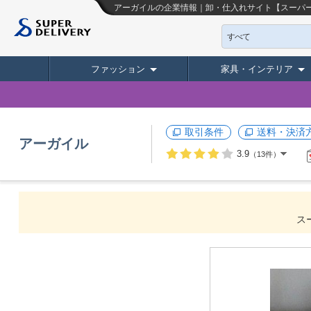
アーガイルの企業情報｜卸・仕入れサイト【スーパ
すべて
ファッション
家具・インテリア
取引条件
送料・決済
アーガイル
3.9
（13件）
ス