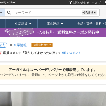
ーデリバリー】
お問い合わせ・ヘルプ
キーワード
+詳細検索
生活雑貨
電化製品
食品・菓子・飲料・
COUPON
送料無料クーポン発行中
入会特典
方法
企業情報
初回送料無料
応援コメント「取引してよかったの声」
6件のコメント
アーガイルは
スーパーデリバリーで
卸販売しています。
ーパーデリバリーにご登録の上、ページ上から取引の申請をしてくださ