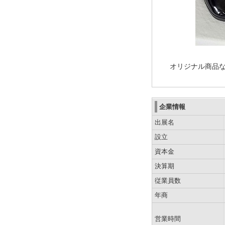
オリジナル商品
企業情報
出展名
設立
資本金
決算期
従業員数
年商
営業時間