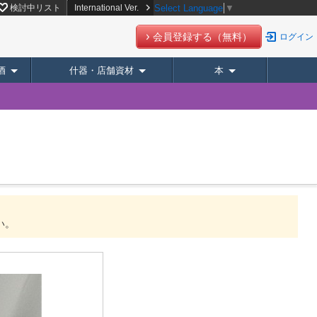
検討中リスト
International Ver.
Select Language
▼
会員登録する（無料）
ログイン
酒
什器・店舗資材
本
い。