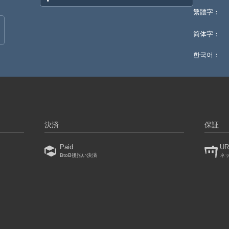
繁體字：
简体字：
한국어：
決済
保証
Paid
UR
BtoB後払い決済
ネ
）