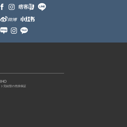
IHO
ット完結型の売掛保証